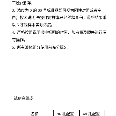
干燥) 保
存
。
3. 浓度
为
0 的
S
0 号标准品即可视为阴性对照或者空
白；按照说明
书操
作时样本已经稀释
5 倍，最终结果乘
以 5 才是样本实际浓度。
4.
严格按照说明书中标明的时间、加液量及顺序进行温
育操作。
5
.
所有液体组分使用前充分摇匀。
试剂盒组成
名
称
96
孔配
置
4
8
孔配置