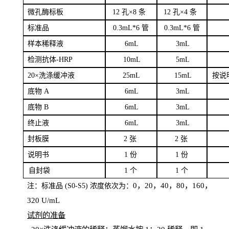
微孔酶
标板
12 孔×8
条
12 孔×4
条
标
准品
0
.3mL*6 管
0
.3mL*6 管
样本
稀释液
6
m
L
3
mL
检测抗体
-H
RP
1
0mL
5
mL
20×洗涤缓冲液
2
5mL
1
5mL
按说
底物
A
6
m
L
3
mL
底
物
B
6
m
L
3
mL
终
止液
6
m
L
3
mL
封板膜
2
张
2 张
说明书
1
份
1
份
自
封袋
1
个
1
个
0，20，40，80，160，
注：标准品
(
S
0-
S
5) 浓度依次为：
320
U
/
mL
试剂的准备