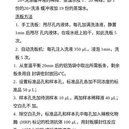
20
×洗涤缓冲液的稀释：蒸馏水按 1：20 稀释，即 1
份的20×洗涤
缓冲液加
19 份
的蒸馏水。
洗板方法
1.
手工洗板：甩尽孔内液体，每孔加满洗涤液，静置
1
min
后甩尽
孔内液体，在吸水纸上拍干，如此洗板
5
次
。
2.
自动洗板机：每孔注入洗液
350 μL，浸泡 1min，洗
板 5 次。
1
. 从室温平衡 20
min
后的铝箔袋中取出所需板条，剩余
板条用自
封
袋密封放回
4℃。
2. 设
置
标准品孔和样本孔，标准品孔各加不同浓度的标
准品
50 μ
L
；
3. 样本孔先加待测样本 10 μL，再加样本稀释液 40 μ
L
；
空白孔不
加。
4
.
除空白孔外，标准品孔和样本孔中每孔加入辣根化物
酶
(
HRP
) 标记的检测抗体 100 μ
L
，用封板膜封住反应