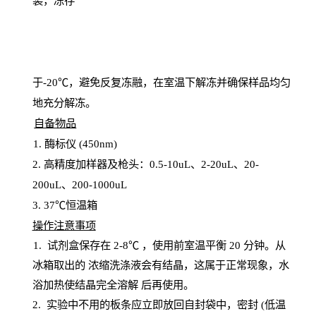
装，冻存
于
-20℃，避免反复冻融，在室温下解冻并确保样品均匀
地充分解
冻
。
自备物品
1
. 酶标仪 (450
nm
)
2.
高精度加样器及枪头：
0.5-10
uL
、
2-20
uL
、
20-
200
uL
、
200-1000
uL
3
. 37℃恒温箱
操
作注意事项
1. 试剂盒保存在 2-8℃ ，使用前室温平衡 20
分钟。从
冰箱取出的
浓
缩洗涤液会有结晶，这属于正常现象，水
浴加热使结晶完全溶解
后再使用。
2.
实验中不用的板条应立即放回自封袋中，密封
(低温