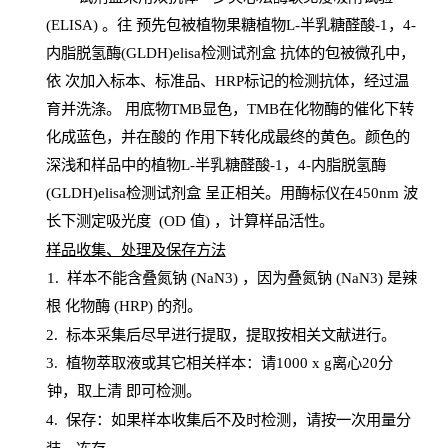
(
ELISA
) 。往
预
先
包被植物果糖植物L-半乳糖醛酸-1，4-
内脂脱氢酶(GLDH)elisa检测试剂盒
抗体的包被微孔中，
依
次加入标本、标准品、
HRP
标记的检测抗体，经过温
育并洗涤
。
用底物
TMB
显色，
TMB
在化物酶的催化下转
化成蓝色，并在酸的
作用下转化成最终的黄色。颜色的
深浅和样品中的植物L-半乳糖醛酸-1，4-内脂脱氢酶
(GLDH)elisa检测试剂盒
呈正相关。用酶标仪在450
nm
波
长下测定吸光
度
(
OD
值
) ，计算样品
活性
。
样
品收集、处理及保存方法
1
.
样本不能含叠氮钠
(
NaN
3) ，因为叠氮钠 (
NaN
3) 是辣
根
化物酶
(
HRP
) 的剂
。
2
.
标本采集后尽早进行提取，提取按相关文献进行。
3
.
植物萃取液或其它相关样本：请
1000
x
g
离心
20分
钟，取上清
即
可检测。
4
. 保存：如果样本收集后不及时检测，请按一次用量分