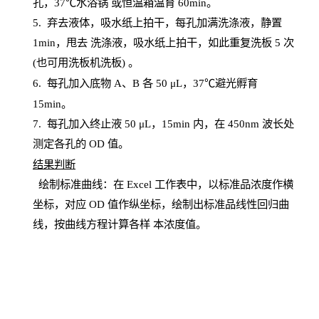
孔，
37℃水浴锅
或恒温箱温育
60
min
。
5.
弃去液体，吸水纸上拍干，每孔加满洗涤液，静置
1
min
，甩去
洗涤液，吸水纸上
拍
干，如此重复洗板
5 次
(也可用洗板机洗板) 。
6.
每孔加入底物
A、B 各 50 μL，37℃避光孵育
15min。
7. 每孔加入终止液 50 μ
L
，
15
min
内，在
450
nm
波长处
测定各孔的
OD
值。
结
果判断
绘制
标
准曲线：在
Excel
工作表中，以标准品浓度作横
坐标，对应
OD
值
作纵坐标，绘制出标准品线性回归曲
线，按曲线方程计算各样
本
浓度值。