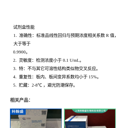
试剂盒性能
1
. 准确性：标准品线性回归与预期浓度相关系数
R
值，
大于等于
0.
9900。
2
.
灵敏度：检测浓度小于
0.1
。
U
/
mL
3
. 特：不与其它可溶性结构类似物交叉反应。
4
.
重复性：板内、板间变异系数均小于
15%。
5. 贮藏：2-8℃ ，避光
防潮保存。
相关产品：