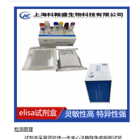
检测原
理
试
剂
盒采用双抗体一步夹心法酶联免疫吸附试验