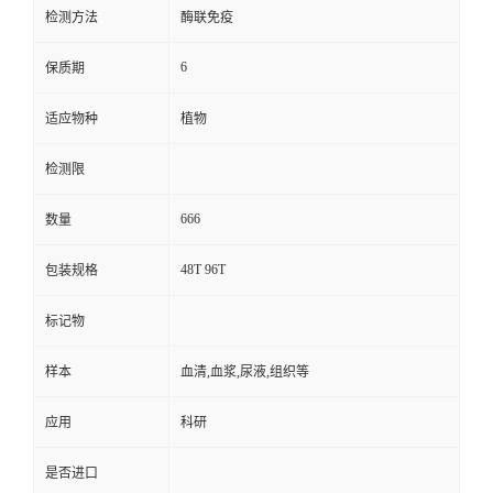
检测方法
酶联免疫
6
保质期
适应物种
植物
检测限
666
数量
48T 96T
包装规格
标记物
样本
血清,血浆,尿液,组织等
应用
科研
是否进口