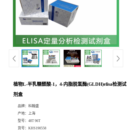
植物L-半乳糖醛酸-1，4-内脂脱氢酶(GLDH)elisa检测试
剂盒
品牌：
科翰盛
产地：
上海
型号：
48T 96T
货号：
KHS190558