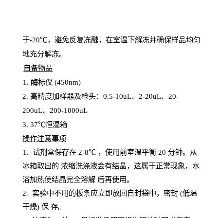
于
-20℃，避免反复冻融，在室温下解冻并确保样品均匀
地充分解
冻
。
自备物品
1
. 酶标仪 (450
nm
)
2.
高精度加样器及枪头：
0.5-10
uL
、
2-20
uL
、
20-
200
uL
、
200-1000
uL
3
. 37℃恒温箱
操
作注意事项
1. 试剂盒保存在 2-8℃ ，使用前室温平衡 20
分钟。从
冰箱取出的
浓
缩洗涤液会有结晶，这属于正常现象，水
浴加热使结晶完全溶解
后再使用。
2.
实验中不用的板条应立即放回自封袋中，密封
(低温
干燥) 保
存
。