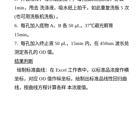
1
min
，甩去
洗涤液，吸水纸上
拍
干，如此重复洗板
5 次
(也可用洗板机洗板) 。
6.
每孔加入底物
A、B 各 50 μL，37℃避光孵育
15min。
7. 每孔加入终止液 50 μ
L
，
15
min
内，在
450
nm
波长处
测定各孔的
OD
值。
结
果判断
绘制
标
准曲线：在
Excel
工作表中，以标准品浓度作横
坐标，对应
OD
值
作纵坐标，绘制出标准品线性回归曲
线，按曲线方程计算各样
本
浓度值。