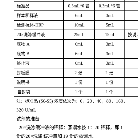
标
准品
0
.3mL*6 管
0
.3mL*6 管
样本
稀释液
6
m
L
3
mL
检测抗体
-H
RP
1
0mL
5
mL
20×洗涤缓冲液
2
5mL
1
5mL
按说
底物
A
6
m
L
3
mL
底
物
B
6
m
L
3
mL
终
止液
6
m
L
3
mL
封板膜
2
张
2 张
说明书
1
份
1
份
自
封袋
1
个
1
个
0，20，40，80，160，
注：标准品
(
S
0-
S
5) 浓度依次为：
320
U
/
mL
试剂的准备
20
×洗涤缓冲液的稀释：蒸馏水按 1：20 稀释，即 1
份的20×洗涤
缓冲液加
19 份
的蒸馏水。