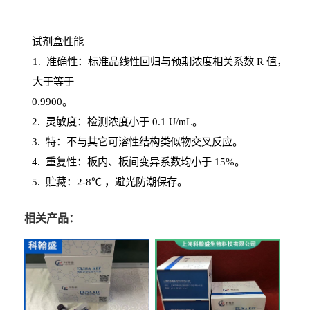
试剂盒性能
1
. 准确性：标准品线性回归与预期浓度相关系数
R
值，
大于等于
0.
9900。
2
.
灵敏度：检测浓度小于
0.1
。
U
/
mL
3
. 特：不与其它可溶性结构类似物交叉反应。
4
.
重复性：板内、板间变异系数均小于
15%。
5. 贮藏：2-8℃ ，避光
防潮保存。
相关产品：