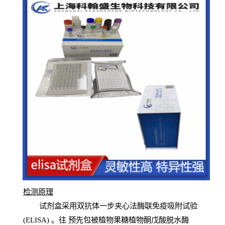
检测原
理
试
剂
盒采用双抗体一步夹心法酶联免疫吸附试验
(
ELISA
) 。往
预
先
包被植物果糖植物酮戊酸脱水酶