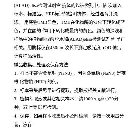
(ALAD)elisa检测试剂盒
抗体的包被微孔中，依
次加入
标本、标准品、
HRP
标记的检测抗体，经过温育并洗
涤
。
用底物
TMB
显色，
TMB
在化物酶的催化下转化成蓝
色，并在酸的
作用下转化成最终的黄色。颜色的深浅和
样品中的植物酮戊酸脱水酶(ALAD)elisa检测试剂盒
呈正
相关。用酶标仪在450
nm
波长下测定吸光
度
(
OD
值
) ，
计算样品
活性
。
样
品收集、处理及保存方法
1
.
样本不能含叠氮钠
(
NaN
3) ，因为叠氮钠 (
NaN
3) 是辣
根
化物酶
(
HRP
) 的剂
。
2
.
标本采集后尽早进行提取，提取按相关文献进行。
3
.
植物萃取液或其它相关样本：请
1000
x
g
离心
20分
钟，取上清
即
可检测。
4
. 保存：如果样本收集后不及时检测，请按一次用量分
装，冻存