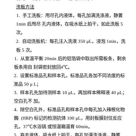
洗板方法
1.
手工洗板：甩尽孔内液体，每孔加满洗涤液，静置
1
min
后甩尽
孔内液体，在吸水纸上拍干，如此洗板
5
次
。
2.
自动洗板机：每孔注入洗液
350 μL，浸泡 1min，洗
板 5 次。
1
. 从室温平衡 20
min
后的铝箔袋中取出所需板条，剩余
板条用自
封
袋密封放回
4℃。
2. 设
置
标准品孔和样本孔，标准品孔各加不同浓度的标
准品
50 μ
L
；
3. 样本孔先加待测样本 10 μL，再加样本稀释液 40 μ
L
；
空白孔不
加。
4
.
除空白孔外，标准品孔和样本孔中每孔加入辣根化物
酶
(
HRP
) 标记的检测抗体 100 μ
L
，用封板膜封住反应
孔，
37℃水浴锅
或恒温箱温育
60
min
。
5.
弃去液体，吸水纸上拍干，每孔加满洗涤液，静置