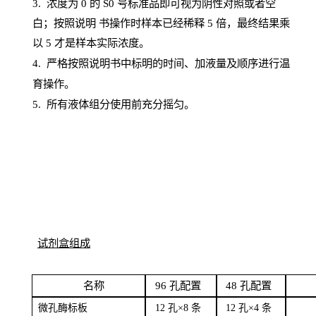
3. 浓度
为
0 的
S
0 号标准品即可视为阴性对照或者空
白；按照说明
书操
作时样本已经稀释
5 倍，最终结果乘
以 5 才是样本实际浓度。
4.
严格按照说明书中标明的时间、加液量及顺序进行温
育操作。
5
.
所有液体组分使用前充分摇匀。
试剂盒组成
名
称
96
孔配
置
4
8
孔配置
微孔酶
标板
12 孔×8
条
12 孔×4
条