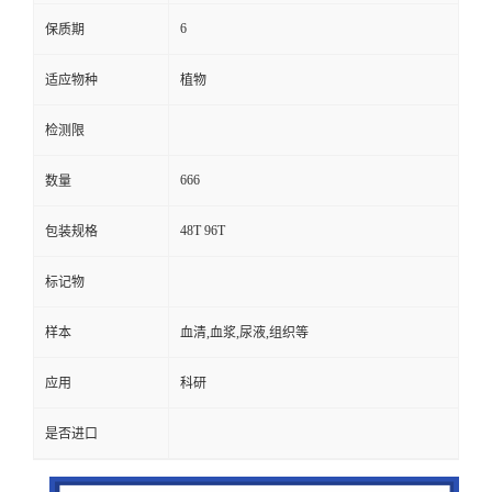
6
保质期
适应物种
植物
检测限
666
数量
48T 96T
包装规格
标记物
样本
血清,血浆,尿液,组织等
应用
科研
是否进口