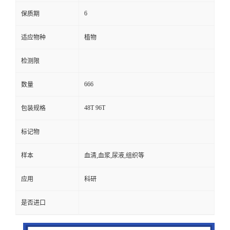
6
保质期
适应物种
植物
检测限
666
数量
48T 96T
包装规格
标记物
样本
血清,血浆,尿液,组织等
应用
科研
是否进口