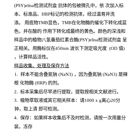
(PSY)elisa检测试剂盒
抗体的包被微孔中，依
次加入标
本、标准品、
HRP
标记的检测抗体，经过温育并洗
涤
。
用底物
TMB
显色，
TMB
在化物酶的催化下转化成蓝
色，并在酸的
作用下转化成最终的黄色。颜色的深浅和
样品中的植物八氢番茄红素合酶(PSY)elisa检测试剂盒
呈
正相关。用酶标仪在450
nm
波长下测定吸光
度
(
OD
值
)
，计算样品
活性
。
样
品收集、处理及保存方法
1
.
样本不能含叠氮钠
(
NaN
3) ，因为叠氮钠 (
NaN
3) 是辣
根
化物酶
(
HRP
) 的剂
。
2
.
标本采集后尽早进行提取，提取按相关文献进行。
3
.
植物萃取液或其它相关样本：请
1000
x
g
离心
20分
钟，取上清
即
可检测。
4
. 保存：如果样本收集后不及时检测，请按一次用量分
装，冻存