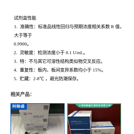
试剂盒性能
1
. 准确性：标准品线性回归与预期浓度相关系数
R
值，
大于等于
0.
9900。
2
.
灵敏度：检测浓度小于
0.1
。
U
/
mL
3
. 特：不与其它可溶性结构类似物交叉反应。
4
.
重复性：板内、板间变异系数均小于
15%。
5. 贮藏：2-8℃ ，避光
防潮保存。
相关产品：