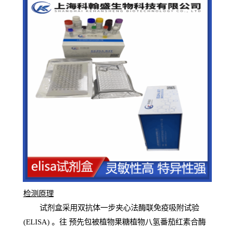
检测原
理
试
剂
盒采用双抗体一步夹心法酶联免疫吸附试验
(
ELISA
) 。往
预
先
包被植物果糖植物八氢番茄红素合酶