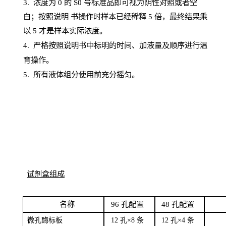
3. 浓度
为
0 的
S
0 号标准品即可视为阴性对照或者空
白；按照说明
书操
作时样本已经稀释
5 倍，最终结果乘
以 5 才是样本实际浓度。
4.
严格按照说明书中标明的时间、加液量及顺序进行温
育操作。
5
.
所有液体组分使用前充分摇匀。
试剂盒组成
名
称
96
孔配
置
4
8
孔配置
微孔酶
标板
12 孔×8
条
12 孔×4
条