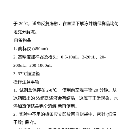
于
-20℃，避免反复冻融，在室温下解冻并确保样品均匀
地充分解
冻
。
自备物品
1
. 酶标仪 (450
nm
)
2.
高精度加样器及枪头：
0.5-10
uL
、
2-20
uL
、
20-
200
uL
、
200-1000
uL
3
. 37℃恒温箱
操
作注意事项
1. 试剂盒保存在 2-8℃ ，使用前室温平衡 20
分钟。从
冰箱取出的
浓
缩洗涤液会有结晶，这属于正常现象，水
浴加热使结晶完全溶解
后再使用。
2.
实验中不用的板条应立即放回自封袋中，密封
(低温
干燥) 保
存
。