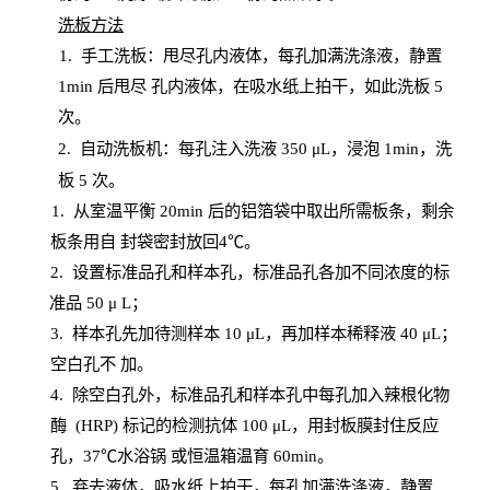
洗板方法
1.
手工洗板：甩尽孔内液体，每孔加满洗涤液，静置
1
min
后甩尽
孔内液体，在吸水纸上拍干，如此洗板
5
次
。
2.
自动洗板机：每孔注入洗液
350 μL，浸泡 1min，洗
板 5 次。
1
. 从室温平衡 20
min
后的铝箔袋中取出所需板条，剩余
板条用自
封
袋密封放回
4℃。
2. 设
置
标准品孔和样本孔，标准品孔各加不同浓度的标
准品
50 μ
L
；
3. 样本孔先加待测样本 10 μL，再加样本稀释液 40 μ
L
；
空白孔不
加。
4
.
除空白孔外，标准品孔和样本孔中每孔加入辣根化物
酶
(
HRP
) 标记的检测抗体 100 μ
L
，用封板膜封住反应
孔，
37℃水浴锅
或恒温箱温育
60
min
。
5.
弃去液体，吸水纸上拍干，每孔加满洗涤液，静置