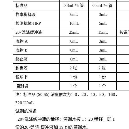
标
准品
0
.3mL*6 管
0
.3mL*6 管
样本
稀释液
6
m
L
3
mL
检测抗体
-H
RP
1
0mL
5
mL
20×洗涤缓冲液
2
5mL
1
5mL
按说
底物
A
6
m
L
3
mL
底
物
B
6
m
L
3
mL
终
止液
6
m
L
3
mL
封板膜
2
张
2 张
说明书
1
份
1
份
自
封袋
1
个
1
个
0，20，40，80，160，
注：标准品
(
S
0-
S
5) 浓度依次为：
320
U
/
mL
试剂的准备
20
×洗涤缓冲液的稀释：蒸馏水按 1：20 稀释，即 1
份的20×洗涤
缓冲液加
19 份
的蒸馏水。