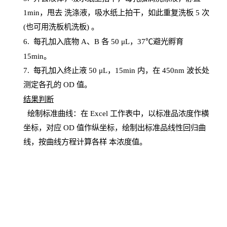
1
min
，甩去
洗涤液，吸水纸上
拍
干，如此重复洗板
5 次
(也可用洗板机洗板) 。
6.
每孔加入底物
A、B 各 50 μL，37℃避光孵育
15min。
7. 每孔加入终止液 50 μ
L
，
15
min
内，在
450
nm
波长处
测定各孔的
OD
值。
结
果判断
绘制
标
准曲线：在
Excel
工作表中，以标准品浓度作横
坐标，对应
OD
值
作纵坐标，绘制出标准品线性回归曲
线，按曲线方程计算各样
本
浓度值。