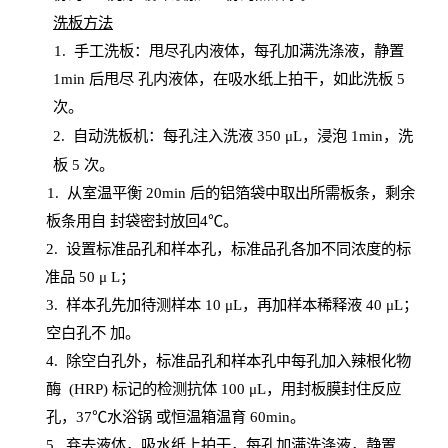
洗板方法
1.
手工洗板：甩尽孔内液体，每孔加满洗涤液，静置
1
min
后甩尽
孔内液体，在吸水纸上拍干，如此洗板
5
次
。
2.
自动洗板机：每孔注入洗液
350 μL，浸泡 1min，洗
板 5 次。
1
. 从室温平衡 20
min
后的铝箔袋中取出所需板条，剩余
板条用自
封
袋密封放回
4℃。
2. 设
置
标准品孔和样本孔，标准品孔各加不同浓度的标
准品
50 μ
L
；
3. 样本孔先加待测样本 10 μL，再加样本稀释液 40 μ
L
；
空白孔不
加。
4
.
除空白孔外，标准品孔和样本孔中每孔加入辣根化物
酶
(
HRP
) 标记的检测抗体 100 μ
L
，用封板膜封住反应
孔，
37℃水浴锅
或恒温箱温育
60
min
。
5.
弃去液体，吸水纸上拍干，每孔加满洗涤液，静置