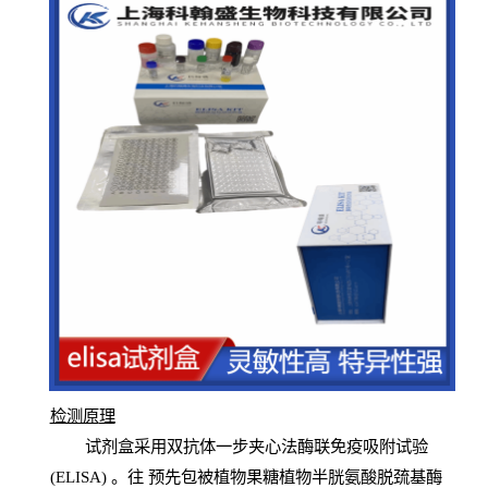
检测原
理
试
剂
盒采用双抗体一步夹心法酶联免疫吸附试验
(
ELISA
) 。往
预
先
包被植物果糖植物半胱氨酸脱巯基酶