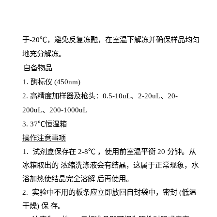
于
-20℃，避免反复冻融，在室温下解冻并确保样品均匀
地充分解
冻
。
自备物品
1
. 酶标仪 (450
nm
)
2.
高精度加样器及枪头：
0.5-10
uL
、
2-20
uL
、
20-
200
uL
、
200-1000
uL
3
. 37℃恒温箱
操
作注意事项
1. 试剂盒保存在 2-8℃ ，使用前室温平衡 20
分钟。从
冰箱取出的
浓
缩洗涤液会有结晶，这属于正常现象，水
浴加热使结晶完全溶解
后再使用。
2.
实验中不用的板条应立即放回自封袋中，密封
(低温
干燥) 保
存
。