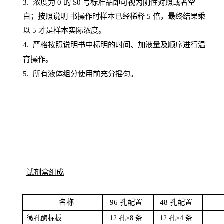
3. 浓度
为
0 的
S
0 号标准品即可视为阴性对照或者空
白；按照说明
书操
作时样本已经稀释
5 倍，最终结果乘
以 5 才是样本实际浓度。
4.
严格按照说明书中标明的时间、加液量及顺序进行温
育操作。
5
.
所有液体组分使用前充分摇匀。
试剂盒组成
名
称
96
孔配
置
4
8
孔配置
微孔酶
标板
12 孔×8
条
12 孔×4
条