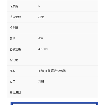
6
保质期
适应物种
植物
检测限
666
数量
48T 96T
包装规格
标记物
样本
血清,血浆,尿液,组织等
应用
科研
是否进口