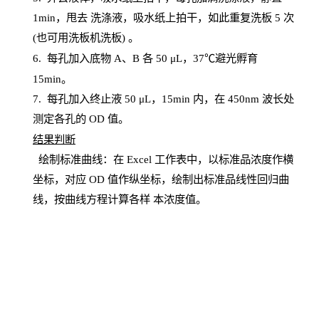
1
min
，甩去
洗涤液，吸水纸上
拍
干，如此重复洗板
5 次
(也可用洗板机洗板) 。
6.
每孔加入底物
A、B 各 50 μL，37℃避光孵育
15min。
7. 每孔加入终止液 50 μ
L
，
15
min
内，在
450
nm
波长处
测定各孔的
OD
值。
结
果判断
绘制
标
准曲线：在
Excel
工作表中，以标准品浓度作横
坐标，对应
OD
值
作纵坐标，绘制出标准品线性回归曲
线，按曲线方程计算各样
本
浓度值。