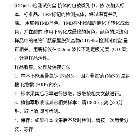
(CD)elisa检测试剂盒
抗体的包被微孔中，依
次加入标
本、标准品、
HRP
标记的检测抗体，经过温育并洗
涤
。
用底物
TMB
显色，
TMB
在化物酶的催化下转化成蓝
色，并在酸的
作用下转化成最终的黄色。颜色的深浅和
样品中的植物半胱氨酸脱巯基酶(CD)elisa检测试剂盒
呈
正相关。用酶标仪在450
nm
波长下测定吸光
度
(
OD
值
)
，计算样品
活性
。
样
品收集、处理及保存方法
1
.
样本不能含叠氮钠
(
NaN
3) ，因为叠氮钠 (
NaN
3) 是辣
根
化物酶
(
HRP
) 的剂
。
2
.
标本采集后尽早进行提取，提取按相关文献进行。
3
.
植物萃取液或其它相关样本：请
1000
x
g
离心
20分
钟，取上清
即
可检测。
4
. 保存：如果样本收集后不及时检测，请按一次用量分
装，冻存