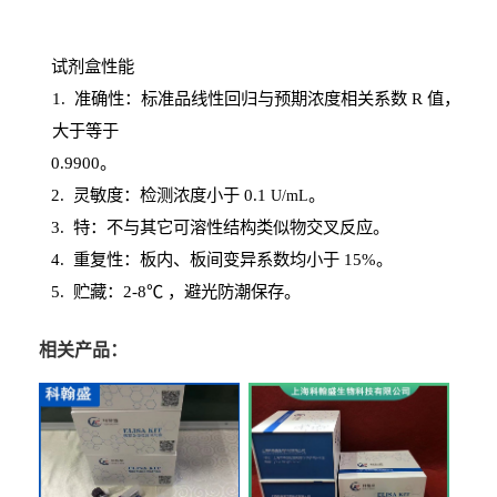
试剂盒性能
1
. 准确性：标准品线性回归与预期浓度相关系数
R
值，
大于等于
0.
9900。
2
.
灵敏度：检测浓度小于
0.1
。
U
/
mL
3
. 特：不与其它可溶性结构类似物交叉反应。
4
.
重复性：板内、板间变异系数均小于
15%。
5. 贮藏：2-8℃ ，避光
防潮保存。
相关产品：