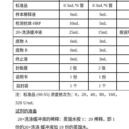
标
准品
0
.3mL*6 管
0
.3mL*6 管
样本
稀释液
6
m
L
3
mL
检测抗体
-H
RP
1
0mL
5
mL
20×洗涤缓冲液
2
5mL
1
5mL
按说
底物
A
6
m
L
3
mL
底
物
B
6
m
L
3
mL
终
止液
6
m
L
3
mL
封板膜
2
张
2 张
说明书
1
份
1
份
自
封袋
1
个
1
个
0，20，40，80，160，
注：标准品
(
S
0-
S
5) 浓度依次为：
320
U
/
mL
试剂的准备
20
×洗涤缓冲液的稀释：蒸馏水按 1：20 稀释，即 1
份的20×洗涤
缓冲液加
19 份
的蒸馏水。