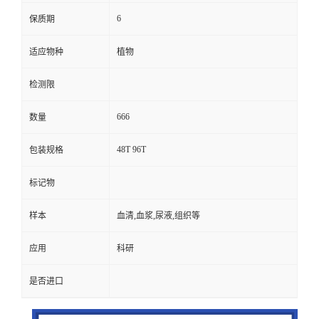
6
保质期
适应物种
植物
检测限
666
数量
48T 96T
包装规格
标记物
样本
血清,血浆,尿液,组织等
应用
科研
是否进口