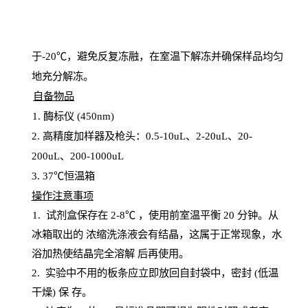
于
-20℃，避免反复冻融，在室温下解冻并确保样品均匀
地充分解
冻
。
自备物品
1
. 酶标仪 (450
nm
)
2.
高精度加样器及枪头：
0.5-10
uL
、
2-20
uL
、
20-
200
uL
、
200-1000
uL
3
. 37℃恒温箱
操
作注意事项
1. 试剂盒保存在 2-8℃ ，使用前室温平衡 20
分钟。从
冰箱取出的
浓
缩洗涤液会有结晶，这属于正常现象，水
浴加热使结晶完全溶解
后再使用。
2.
实验中不用的板条应立即放回自封袋中，密封
(低温
干燥) 保
存
。