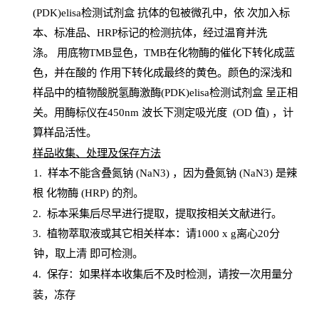
(PDK)elisa检测试剂盒
抗体的包被微孔中，依
次加入标
本、标准品、
HRP
标记的检测抗体，经过温育并洗
涤
。
用底物
TMB
显色，
TMB
在化物酶的催化下转化成蓝
色，并在酸的
作用下转化成最终的黄色。颜色的深浅和
样品中的植物酸脱氢酶激酶(PDK)elisa检测试剂盒
呈正相
关。用酶标仪在450
nm
波长下测定吸光
度
(
OD
值
) ，计
算样品
活性
。
样
品收集、处理及保存方法
1
.
样本不能含叠氮钠
(
NaN
3) ，因为叠氮钠 (
NaN
3) 是辣
根
化物酶
(
HRP
) 的剂
。
2
.
标本采集后尽早进行提取，提取按相关文献进行。
3
.
植物萃取液或其它相关样本：请
1000
x
g
离心
20分
钟，取上清
即
可检测。
4
. 保存：如果样本收集后不及时检测，请按一次用量分
装，冻存