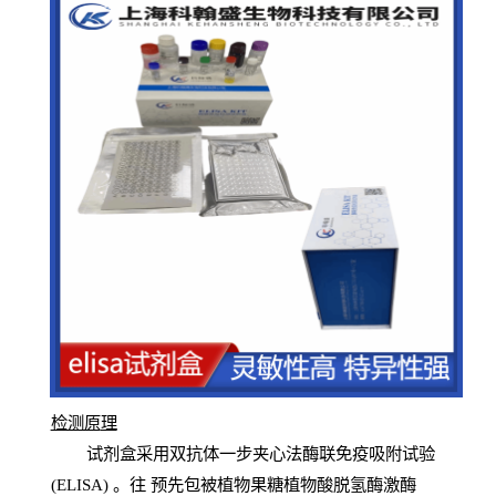
检测原
理
试
剂
盒采用双抗体一步夹心法酶联免疫吸附试验
(
ELISA
) 。往
预
先
包被植物果糖植物酸脱氢酶激酶