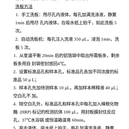
洗板方法
1.
手工洗板：甩尽孔内液体，每孔加满洗涤液，静置
1
min
后甩尽
孔内液体，在吸水纸上拍干，如此洗板
5
次
。
2.
自动洗板机：每孔注入洗液
350 μL，浸泡 1min，洗
板 5 次。
1
. 从室温平衡 20
min
后的铝箔袋中取出所需板条，剩余
板条用自
封
袋密封放回
4℃。
2. 设
置
标准品孔和样本孔，标准品孔各加不同浓度的标
准品
50 μ
L
；
3. 样本孔先加待测样本 10 μL，再加样本稀释液 40 μ
L
；
空白孔不
加。
4
.
除空白孔外，标准品孔和样本孔中每孔加入辣根化物
酶
(
HRP
) 标记的检测抗体 100 μ
L
，用封板膜封住反应
孔，
37℃水浴锅
或恒温箱温育
60
min
。
5.
弃去液体，吸水纸上拍干，每孔加满洗涤液，静置