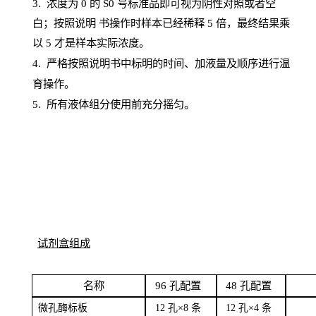
3. 浓度
为
0 的
S
0 号标准品即可视为阴性对照或者空
白；按照说明
书操
作时样本已经稀释
5 倍，最终结果乘
以 5 才是样本实际浓度。
4.
严格按照说明书中标明的时间、加液量及顺序进行温
育操作。
5
.
所有液体组分使用前充分摇匀。
试剂盒组成
名
称
96
孔配
置
4
8
孔配置
微孔酶
标板
12 孔×8
条
12 孔×4
条