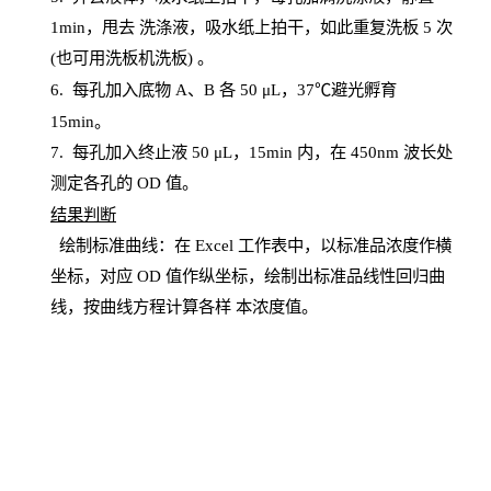
1
min
，甩去
洗涤液，吸水纸上
拍
干，如此重复洗板
5 次
(也可用洗板机洗板) 。
6.
每孔加入底物
A、B 各 50 μL，37℃避光孵育
15min。
7. 每孔加入终止液 50 μ
L
，
15
min
内，在
450
nm
波长处
测定各孔的
OD
值。
结
果判断
绘制
标
准曲线：在
Excel
工作表中，以标准品浓度作横
坐标，对应
OD
值
作纵坐标，绘制出标准品线性回归曲
线，按曲线方程计算各样
本
浓度值。