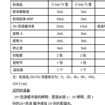
标
准品
0
.3mL*6 管
0
.3mL*6 管
样本
稀释液
6
m
L
3
mL
检测抗体
-H
RP
1
0mL
5
mL
20×洗涤缓冲液
2
5mL
1
5mL
按说
底物
A
6
m
L
3
mL
底
物
B
6
m
L
3
mL
终
止液
6
m
L
3
mL
封板膜
2
张
2 张
说明书
1
份
1
份
自
封袋
1
个
1
个
0，20，40，80，160，
注：标准品
(
S
0-
S
5) 浓度依次为：
320
U
/
mL
试剂的准备
20
×洗涤缓冲液的稀释：蒸馏水按 1：20 稀释，即 1
份的20×洗涤
缓冲液加
19 份
的蒸馏水。