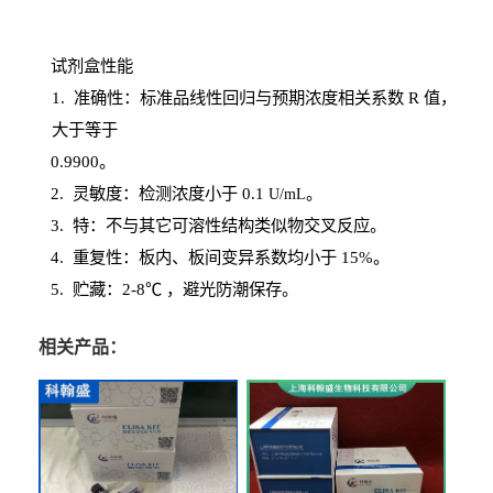
试剂盒性能
1
. 准确性：标准品线性回归与预期浓度相关系数
R
值，
大于等于
0.
9900。
2
.
灵敏度：检测浓度小于
0.1
。
U
/
mL
3
. 特：不与其它可溶性结构类似物交叉反应。
4
.
重复性：板内、板间变异系数均小于
15%。
5. 贮藏：2-8℃ ，避光
防潮保存。
相关产品：