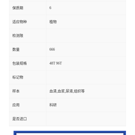
6
保质期
适应物种
植物
检测限
666
数量
48T 96T
包装规格
标记物
样本
血清,血浆,尿液,组织等
应用
科研
是否进口