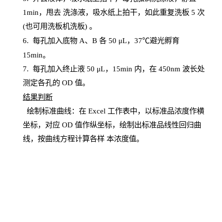
1
min
，甩去
洗涤液，吸水纸上
拍
干，如此重复洗板
5 次
(也可用洗板机洗板) 。
6.
每孔加入底物
A、B 各 50 μL，37℃避光孵育
15min。
7. 每孔加入终止液 50 μ
L
，
15
min
内，在
450
nm
波长处
测定各孔的
OD
值。
结
果判断
绘制
标
准曲线：在
Excel
工作表中，以标准品浓度作横
坐标，对应
OD
值
作纵坐标，绘制出标准品线性回归曲
线，按曲线方程计算各样
本
浓度值。