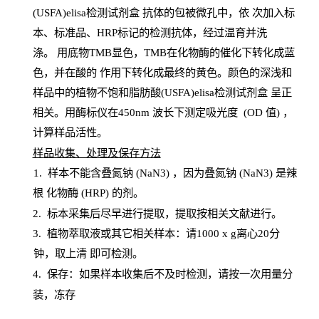
(USFA)elisa检测试剂盒
抗体的包被微孔中，依
次加入标
本、标准品、
HRP
标记的检测抗体，经过温育并洗
涤
。
用底物
TMB
显色，
TMB
在化物酶的催化下转化成蓝
色，并在酸的
作用下转化成最终的黄色。颜色的深浅和
样品中的植物不饱和脂肪酸(USFA)elisa检测试剂盒
呈正
相关。用酶标仪在450
nm
波长下测定吸光
度
(
OD
值
) ，
计算样品
活性
。
样
品收集、处理及保存方法
1
.
样本不能含叠氮钠
(
NaN
3) ，因为叠氮钠 (
NaN
3) 是辣
根
化物酶
(
HRP
) 的剂
。
2
.
标本采集后尽早进行提取，提取按相关文献进行。
3
.
植物萃取液或其它相关样本：请
1000
x
g
离心
20分
钟，取上清
即
可检测。
4
. 保存：如果样本收集后不及时检测，请按一次用量分
装，冻存