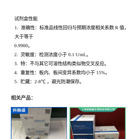
试剂盒性能
1
. 准确性：标准品线性回归与预期浓度相关系数
R
值，
大于等于
0.
9900。
2
.
灵敏度：检测浓度小于
0.1
。
U
/
mL
3
. 特：不与其它可溶性结构类似物交叉反应。
4
.
重复性：板内、板间变异系数均小于
15%。
5. 贮藏：2-8℃ ，避光
防潮保存。
相关产品：