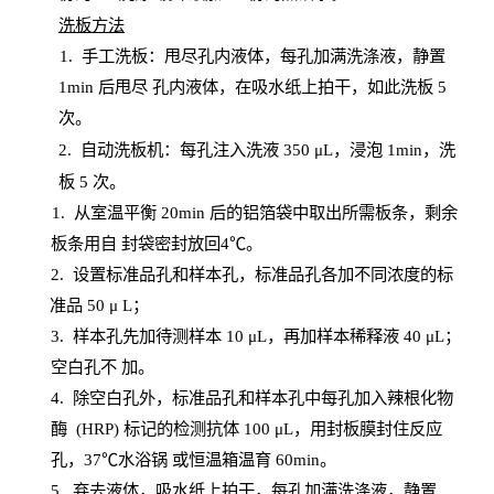
洗板方法
1.
手工洗板：甩尽孔内液体，每孔加满洗涤液，静置
1
min
后甩尽
孔内液体，在吸水纸上拍干，如此洗板
5
次
。
2.
自动洗板机：每孔注入洗液
350 μL，浸泡 1min，洗
板 5 次。
1
. 从室温平衡 20
min
后的铝箔袋中取出所需板条，剩余
板条用自
封
袋密封放回
4℃。
2. 设
置
标准品孔和样本孔，标准品孔各加不同浓度的标
准品
50 μ
L
；
3. 样本孔先加待测样本 10 μL，再加样本稀释液 40 μ
L
；
空白孔不
加。
4
.
除空白孔外，标准品孔和样本孔中每孔加入辣根化物
酶
(
HRP
) 标记的检测抗体 100 μ
L
，用封板膜封住反应
孔，
37℃水浴锅
或恒温箱温育
60
min
。
5.
弃去液体，吸水纸上拍干，每孔加满洗涤液，静置