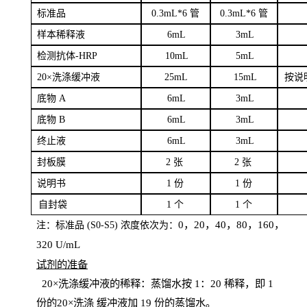
标
准品
0
.3mL*6 管
0
.3mL*6 管
样本
稀释液
6
m
L
3
mL
检测抗体
-H
RP
1
0mL
5
mL
20×洗涤缓冲液
2
5mL
1
5mL
按说
底物
A
6
m
L
3
mL
底
物
B
6
m
L
3
mL
终
止液
6
m
L
3
mL
封板膜
2
张
2 张
说明书
1
份
1
份
自
封袋
1
个
1
个
0，20，40，80，160，
注：标准品
(
S
0-
S
5) 浓度依次为：
320
U
/
mL
试剂的准备
20
×洗涤缓冲液的稀释：蒸馏水按 1：20 稀释，即 1
份的20×洗涤
缓冲液加
19 份
的蒸馏水。