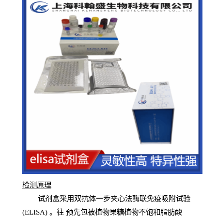
检测原
理
试
剂
盒采用双抗体一步夹心法酶联免疫吸附试验
(
ELISA
) 。往
预
先
包被植物果糖植物不饱和脂肪酸