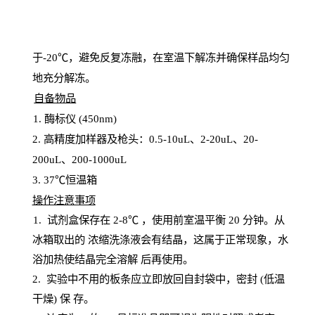
于
-20℃，避免反复冻融，在室温下解冻并确保样品均匀
地充分解
冻
。
自备物品
1
. 酶标仪 (450
nm
)
2.
高精度加样器及枪头：
0.5-10
uL
、
2-20
uL
、
20-
200
uL
、
200-1000
uL
3
. 37℃恒温箱
操
作注意事项
1. 试剂盒保存在 2-8℃ ，使用前室温平衡 20
分钟。从
冰箱取出的
浓
缩洗涤液会有结晶，这属于正常现象，水
浴加热使结晶完全溶解
后再使用。
2.
实验中不用的板条应立即放回自封袋中，密封
(低温
干燥) 保
存
。