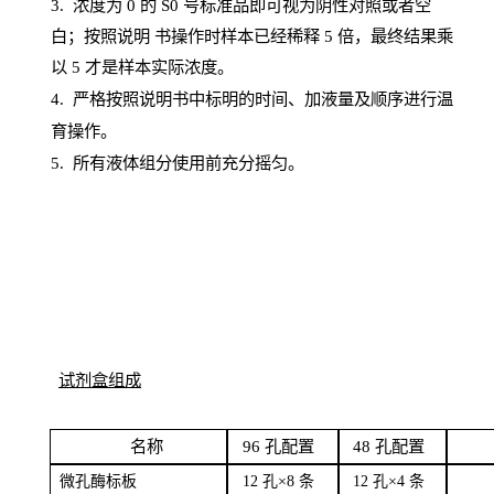
3. 浓度
为
0 的
S
0 号标准品即可视为阴性对照或者空
白；按照说明
书操
作时样本已经稀释
5 倍，最终结果乘
以 5 才是样本实际浓度。
4.
严格按照说明书中标明的时间、加液量及顺序进行温
育操作。
5
.
所有液体组分使用前充分摇匀。
试剂盒组成
名
称
96
孔配
置
4
8
孔配置
微孔酶
标板
12 孔×8
条
12 孔×4
条