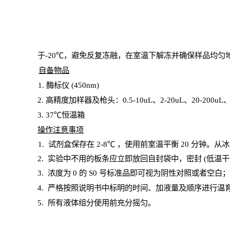
于
-20℃，避免反复冻融，在室温下解冻并确保样品均匀
自备物品
1
. 酶标仪 (450
nm
)
2.
高精度加样器及枪头：
0.5-10
uL
、
2-20
uL
、
20-200
uL
3
. 37℃恒温箱
操
作注意事项
1. 试剂盒保存在 2-8℃ ，使用前室温平衡 20
分钟。从冰
2.
实验中不用的板条应立即放回自封袋中，密封
(低温干
3. 浓度
为
0 的
S
0 号标准品即可视为阴性对照或者空白
4.
严格按照说明书中标明的时间、加液量及顺序进行温
5
.
所有液体组分使用前充分摇匀。