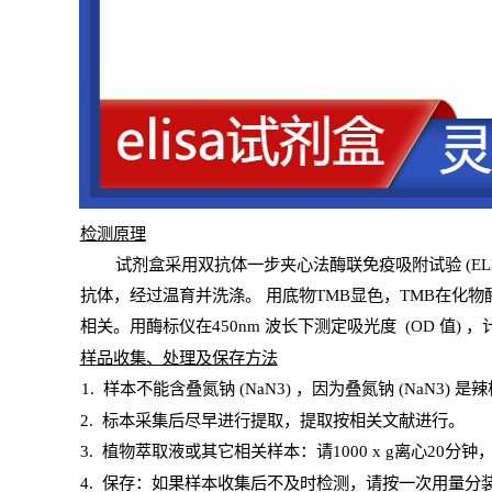
检测原
理
试
剂
盒采用双抗体一步夹心法酶联免疫吸附试验
(
EL
抗体，经过温育并洗涤
。
用底物
TMB
显色，
TMB
在化物
相关。用酶标仪在450
nm
波长下测定吸光
度
(
OD
值
) 
样
品收集、处理及保存方法
1
.
样本不能含叠氮钠
(
NaN
3) ，因为叠氮钠 (
NaN
3) 是
2
.
标本采集后尽早进行提取，提取按相关文献进行。
3
.
植物萃取液或其它相关样本：请
1000
x
g
离心
20分钟
4
. 保存：如果样本收集后不及时检测，请按一次用量分