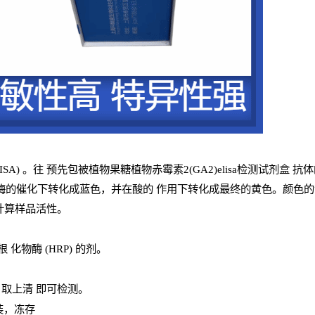
ISA
) 。往
预
先
包被植物果糖植物赤霉素2(GA2)elisa检测试剂盒
抗体
酶的催化下转化成蓝色，并在酸的
作用下转化成最终的黄色。颜色的深浅
，计算样品
活性
。
辣根
化物酶
(
HRP
) 的剂
。
，取上清
即
可检测。
装，冻存