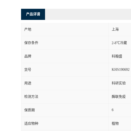
产品详请
产地
上海
保存条件
2-8℃冷藏
品牌
科翰盛
KHS190692
货号
用途
科研实验
检测方法
酶联免疫
6
保质期
适应物种
植物