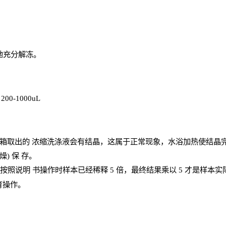
地充分解
冻
。
、
200-1000
uL
箱取出的
浓
缩洗涤液会有结晶，这属于正常现象，水浴加热使结晶
燥) 保
存
。
；按照说明
书操
作时样本已经稀释
5 倍，最终结果乘以 5 才是样本
育操作。