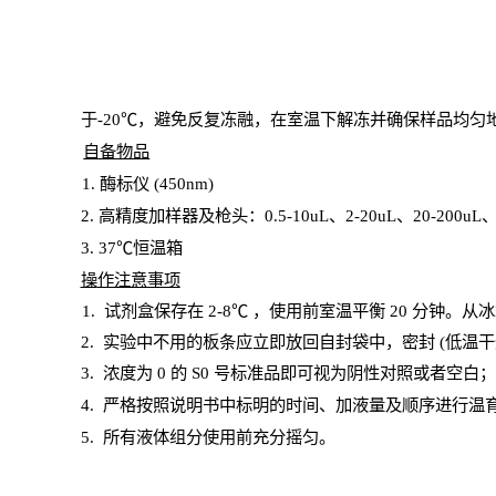
于
-20℃，避免反复冻融，在室温下解冻并确保样品均匀
自备物品
1
. 酶标仪 (450
nm
)
2.
高精度加样器及枪头：
0.5-10
uL
、
2-20
uL
、
20-200
uL
3
. 37℃恒温箱
操
作注意事项
1. 试剂盒保存在 2-8℃ ，使用前室温平衡 20
分钟。从冰
2.
实验中不用的板条应立即放回自封袋中，密封
(低温干
3. 浓度
为
0 的
S
0 号标准品即可视为阴性对照或者空白
4.
严格按照说明书中标明的时间、加液量及顺序进行温
5
.
所有液体组分使用前充分摇匀。