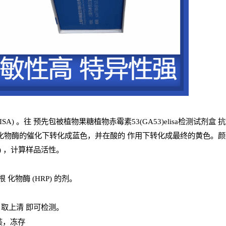
ISA
) 。往
预
先
包被植物果糖植物赤霉素53(GA53)elisa检测试剂盒
抗
化物酶的催化下转化成蓝色，并在酸的
作用下转化成最终的黄色。颜色的
) ，计算样品
活性
。
辣根
化物酶
(
HRP
) 的剂
。
，取上清
即
可检测。
装，冻存