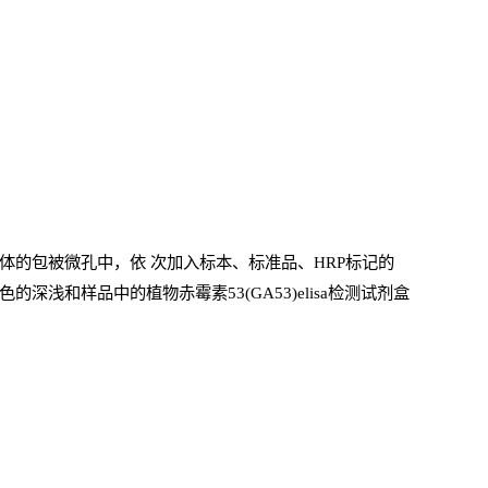
体的包被微孔中，依
次加入标本、标准品、
HRP
标记的
深浅和样品中的植物赤霉素53(GA53)elisa检测试剂盒