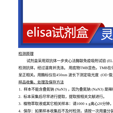
检测原
理
试
剂
盒采用双抗体一步夹心法酶联免疫吸附试验
(
EL
检测抗体，经过温育并洗涤
。
用底物
TMB
显色，
TMB
在
呈正相关。用酶标仪在450
nm
波长下测定吸光
度
(
OD
值
样
品收集、处理及保存方法
1
.
样本不能含叠氮钠
(
NaN
3) ，因为叠氮钠 (
NaN
3) 是
2
.
标本采集后尽早进行提取，提取按相关文献进行。
3
.
植物萃取液或其它相关样本：请
1000
x
g
离心
20分钟
4
. 保存：如果样本收集后不及时检测，请按一次用量分