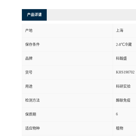
产品详请
产地
上海
保存条件
2-8℃冷藏
品牌
科翰盛
KHS190702
货号
用途
科研实验
检测方法
酶联免疫
6
保质期
适应物种
植物