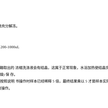
地充分解
冻
。
、
200-1000
uL
箱取出的
浓
缩洗涤液会有结晶，这属于正常现象，水浴加热使结晶
燥) 保
存
。
；按照说明
书操
作时样本已经稀释
5 倍，最终结果乘以 5 才是样本
育操作。