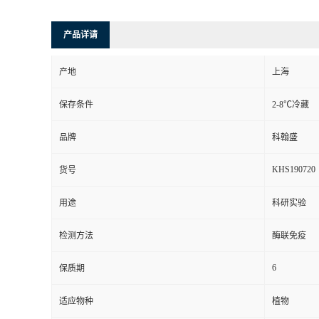
产品详请
产地
上海
保存条件
2-8℃冷藏
品牌
科翰盛
KHS190720
货号
用途
科研实验
检测方法
酶联免疫
6
保质期
适应物种
植物