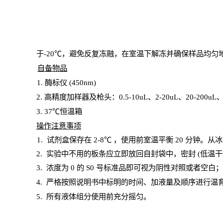
于
-20℃，避免反复冻融，在室温下解冻并确保样品均匀
自备物品
1
. 酶标仪 (450
nm
)
2.
高精度加样器及枪头：
0.5-10
uL
、
2-20
uL
、
20-200
uL
3
. 37℃恒温箱
操
作注意事项
1. 试剂盒保存在 2-8℃ ，使用前室温平衡 20
分钟。从冰
2.
实验中不用的板条应立即放回自封袋中，密封
(低温干
3. 浓度
为
0 的
S
0 号标准品即可视为阴性对照或者空白
4.
严格按照说明书中标明的时间、加液量及顺序进行温
5
.
所有液体组分使用前充分摇匀。