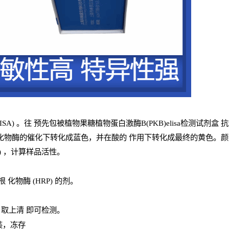
ISA
) 。往
预
先
包被植物果糖植物蛋白激酶B(PKB)elisa检测试剂盒
抗
化物酶的催化下转化成蓝色，并在酸的
作用下转化成最终的黄色。颜色的
) ，计算样品
活性
。
辣根
化物酶
(
HRP
) 的剂
。
，取上清
即
可检测。
装，冻存