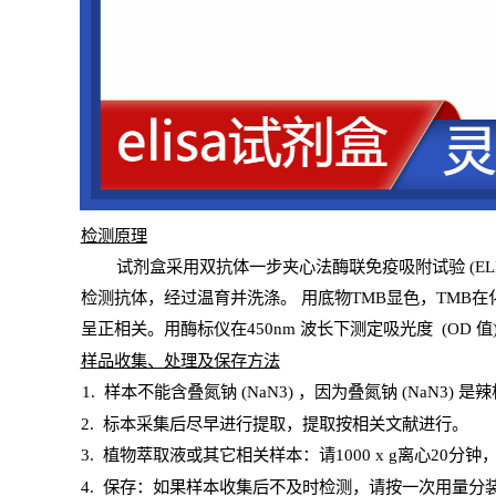
检测原
理
试
剂
盒采用双抗体一步夹心法酶联免疫吸附试验
(
EL
检测抗体，经过温育并洗涤
。
用底物
TMB
显色，
TMB
在
呈正相关。用酶标仪在450
nm
波长下测定吸光
度
(
OD
值
样
品收集、处理及保存方法
1
.
样本不能含叠氮钠
(
NaN
3) ，因为叠氮钠 (
NaN
3) 是
2
.
标本采集后尽早进行提取，提取按相关文献进行。
3
.
植物萃取液或其它相关样本：请
1000
x
g
离心
20分钟
4
. 保存：如果样本收集后不及时检测，请按一次用量分