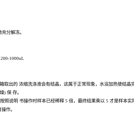
地充分解
冻
。
、
200-1000
uL
箱取出的
浓
缩洗涤液会有结晶，这属于正常现象，水浴加热使结晶
燥) 保
存
。
；按照说明
书操
作时样本已经稀释
5 倍，最终结果乘以 5 才是样本
育操作。