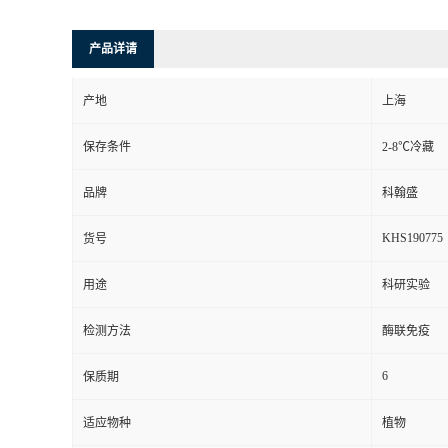
产品详请
产地
上海
保存条件
2-8℃冷藏
品牌
科翰盛
KHS190775
货号
用途
科研实验
检测方法
酶联免疫
6
保质期
适应物种
植物