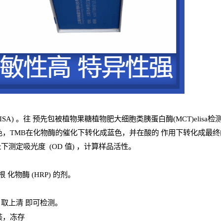
ISA
) 。往
预
先
包被植物果糖植物肥大细胞类胰蛋白酶(MCT)elisa检
色，
TMB
在化物酶的催化下转化成蓝色，并在酸的
作用下转化成最终
长下测定吸光
度
(
OD
值
) ，计算样品
活性
。
辣根
化物酶
(
HRP
) 的剂
。
，取上清
即
可检测。
装，冻存