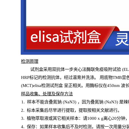
检测原
理
试
剂
盒采用双抗体一步夹心法酶联免疫吸附试验
(
EL
HRP
标记的检测抗体，经过温育并洗涤
。
用底物
TMB
显
(MCT)elisa检测试剂盒
呈正相关。用酶标仪在450
nm
波
样
品收集、处理及保存方法
1
.
样本不能含叠氮钠
(
NaN
3) ，因为叠氮钠 (
NaN
3) 是
2
.
标本采集后尽早进行提取，提取按相关文献进行。
3
.
植物萃取液或其它相关样本：请
1000
x
g
离心
20分钟
4
. 保存：如果样本收集后不及时检测，请按一次用量分