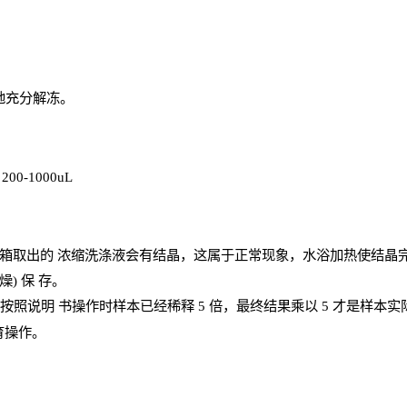
地充分解
冻
。
、
200-1000
uL
箱取出的
浓
缩洗涤液会有结晶，这属于正常现象，水浴加热使结晶
燥) 保
存
。
；按照说明
书操
作时样本已经稀释
5 倍，最终结果乘以 5 才是样本
育操作。