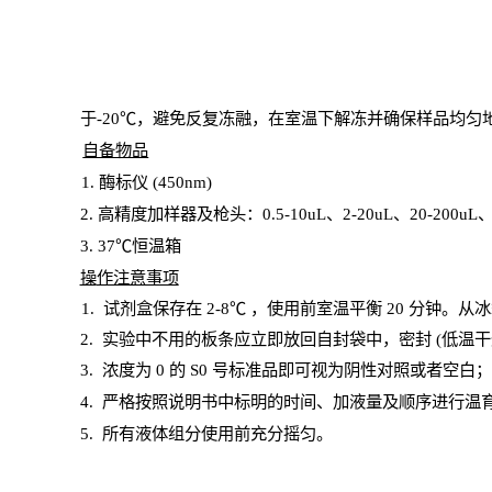
于
-20℃，避免反复冻融，在室温下解冻并确保样品均匀
自备物品
1
. 酶标仪 (450
nm
)
2.
高精度加样器及枪头：
0.5-10
uL
、
2-20
uL
、
20-200
uL
3
. 37℃恒温箱
操
作注意事项
1. 试剂盒保存在 2-8℃ ，使用前室温平衡 20
分钟。从冰
2.
实验中不用的板条应立即放回自封袋中，密封
(低温干
3. 浓度
为
0 的
S
0 号标准品即可视为阴性对照或者空白
4.
严格按照说明书中标明的时间、加液量及顺序进行温
5
.
所有液体组分使用前充分摇匀。