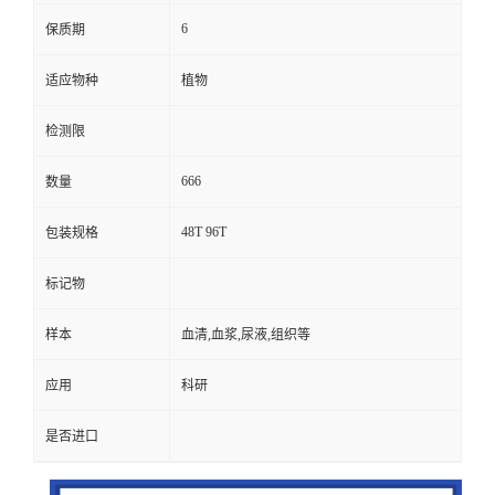
6
保质期
适应物种
植物
检测限
666
数量
48T 96T
包装规格
标记物
样本
血清,血浆,尿液,组织等
应用
科研
是否进口