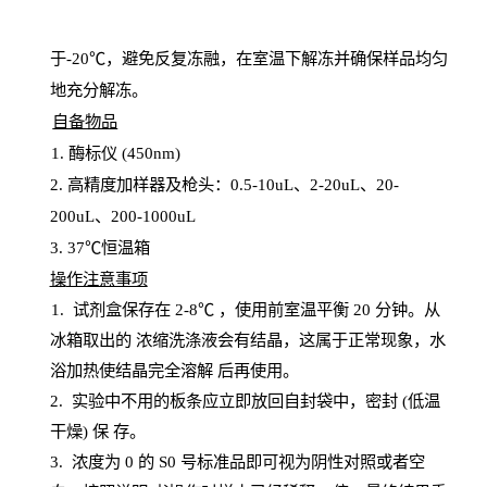
于
-20℃，避免反复冻融，在室温下解冻并确保样品均匀
地充分解
冻
。
自备物品
1
. 酶标仪 (450
nm
)
2.
高精度加样器及枪头：
0.5-10
uL
、
2-20
uL
、
20-
200
uL
、
200-1000
uL
3
. 37℃恒温箱
操
作注意事项
1. 试剂盒保存在 2-8℃ ，使用前室温平衡 20
分钟。从
冰箱取出的
浓
缩洗涤液会有结晶，这属于正常现象，水
浴加热使结晶完全溶解
后再使用。
2.
实验中不用的板条应立即放回自封袋中，密封
(低温
干燥) 保
存
。
3. 浓度
为
0 的
S
0 号标准品即可视为阴性对照或者空