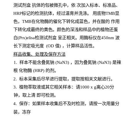
测试剂盒
抗体的包被微孔中，依
次加入标本、标准品、
HRP
标记的检测抗体，经过温育并洗涤
。
用底物
TMB
显
色，
TMB
在化物酶的催化下转化成蓝色，并在酸的
作用
下转化成最终的黄色。颜色的深浅和样品中的植物还蛋
白(Prx)elisa检测试剂盒
呈正相关。用酶标仪在450
nm
波
长下测定吸光
度
(
OD
值
) ，计算样品
活性
。
样
品收集、处理及保存方法
1
.
样本不能含叠氮钠
(
NaN
3) ，因为叠氮钠 (
NaN
3) 是辣
根
化物酶
(
HRP
) 的剂
。
2
.
标本采集后尽早进行提取，提取按相关文献进行。
3
.
植物萃取液或其它相关样本：请
1000
x
g
离心
20分
钟，取上清
即
可检测。
4
. 保存：如果样本收集后不及时检测，请按一次用量分
装，冻存