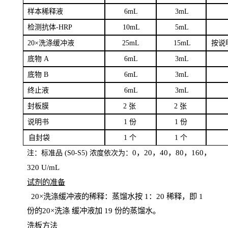
样本
稀释液
6
m
L
3
mL
检测抗体
-H
RP
1
0mL
5
mL
20×洗涤缓冲液
2
5mL
1
5mL
按说
底物
A
6
m
L
3
mL
底
物
B
6
m
L
3
mL
终
止液
6
m
L
3
mL
封板膜
2
张
2 张
说明书
1
份
1
份
自
封袋
1
个
1
个
0，20，40，80，160，
注：标准品
(
S
0-
S
5) 浓度依次为：
320
U
/
mL
试剂的准备
20
×洗涤缓冲液的稀释：蒸馏水按 1：20 稀释，即 1
份的20×洗涤
缓冲液加
19 份
的蒸馏水。
洗板方法