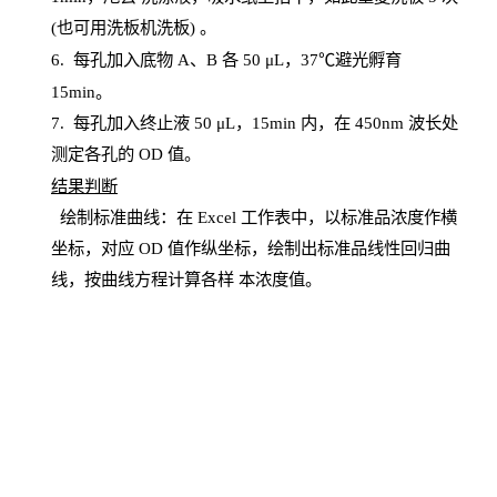
(也可用洗板机洗板) 。
6.
每孔加入底物
A、B 各 50 μL，37℃避光孵育
15min。
7. 每孔加入终止液 50 μ
L
，
15
min
内，在
450
nm
波长处
测定各孔的
OD
值。
结
果判断
绘制
标
准曲线：在
Excel
工作表中，以标准品浓度作横
坐标，对应
OD
值
作纵坐标，绘制出标准品线性回归曲
线，按曲线方程计算各样
本
浓度值。