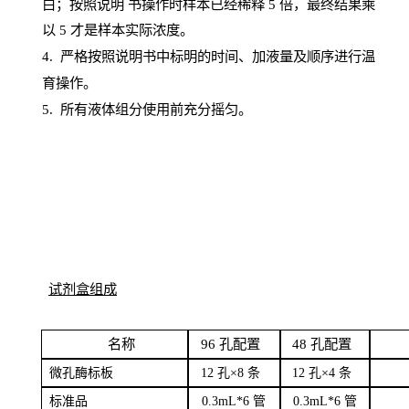
白；按照说明
书操
作时样本已经稀释
5 倍，最终结果乘
以 5 才是样本实际浓度。
4.
严格按照说明书中标明的时间、加液量及顺序进行温
育操作。
5
.
所有液体组分使用前充分摇匀。
试剂盒组成
名
称
96
孔配
置
4
8
孔配置
微孔酶
标板
12 孔×8
条
12 孔×4
条
标
准品
0
.3mL*6 管
0
.3mL*6 管