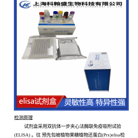
检测原
理
试
剂
盒采用双抗体一步夹心法酶联免疫吸附试验
(
ELISA
) 。往
预
先
包被植物果糖植物还蛋白(Prx)elisa检