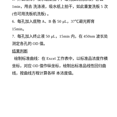
1
min
，甩去
洗涤液，吸水纸上
拍
干，如此重复洗板
5 次
(也可用洗板机洗板) 。
6.
每孔加入底物
A、B 各 50 μL，37℃避光孵育
15min。
7. 每孔加入终止液 50 μ
L
，
15
min
内，在
450
nm
波长处
测定各孔的
OD
值。
结
果判断
绘制
标
准曲线：在
Excel
工作表中，以标准品浓度作横
坐标，对应
OD
值
作纵坐标，绘制出标准品线性回归曲
线，按曲线方程计算各样
本
浓度值。