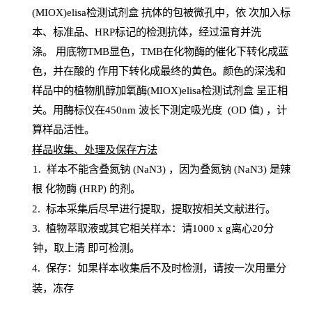
(MIOX)elisa检测试剂盒
抗体的包被微孔中，依
次加入标
本、标准品、
HRP
标记的检测抗体，经过温育并洗
涤
。
用底物
TMB
显色，
TMB
在化物酶的催化下转化成蓝
色，并在酸的
作用下转化成最终的黄色。颜色的深浅和
样品中的植物肌醇加氧酶(MIOX)elisa检测试剂盒
呈正相
关。用酶标仪在450
nm
波长下测定吸光
度
(
OD
值
) ，计
算样品
活性
。
样
品收集、处理及保存方法
1
.
样本不能含叠氮钠
(
NaN
3) ，因为叠氮钠 (
NaN
3) 是辣
根
化物酶
(
HRP
) 的剂
。
2
.
标本采集后尽早进行提取，提取按相关文献进行。
3
.
植物萃取液或其它相关样本：请
1000
x
g
离心
20分
钟，取上清
即
可检测。
4
. 保存：如果样本收集后不及时检测，请按一次用量分
装，冻存