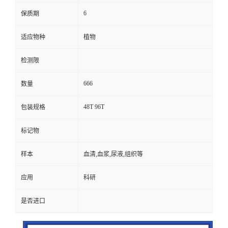
6
保质期
适应物种
植物
检测限
666
数量
48T 96T
包装规格
标记物
样本
血清,血浆,尿液,组织等
应用
科研
是否进口