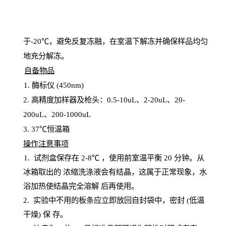
于
-20℃，避免反复冻融，在室温下解冻并确保样品均匀
地充分解
冻
。
自备物品
1
. 酶标仪 (450
nm
)
2.
高精度加样器及枪头：
0.5-10
uL
、
2-20
uL
、
20-
200
uL
、
200-1000
uL
3
. 37℃恒温箱
操
作注意事项
1. 试剂盒保存在 2-8℃ ，使用前室温平衡 20
分钟。从
冰箱取出的
浓
缩洗涤液会有结晶，这属于正常现象，水
浴加热使结晶完全溶解
后再使用。
2.
实验中不用的板条应立即放回自封袋中，密封
(低温
干燥) 保
存
。