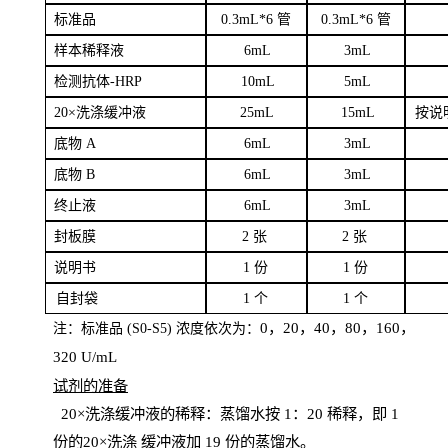
标
准品
0
.3mL*6 管
0
.3mL*6 管
样本
稀释液
6
m
L
3
mL
检测抗体
-H
RP
1
0mL
5
mL
20×洗涤缓冲液
2
5mL
1
5mL
按说
底物
A
6
m
L
3
mL
底
物
B
6
m
L
3
mL
终
止液
6
m
L
3
mL
封板膜
2
张
2 张
说明书
1
份
1
份
自
封袋
1
个
1
个
0，20，40，80，160，
注：标准品
(
S
0-
S
5) 浓度依次为：
320
U
/
mL
试剂的准备
20
×洗涤缓冲液的稀释：蒸馏水按 1：20 稀释，即 1
份的20×洗涤
缓冲液加
19 份
的蒸馏水。