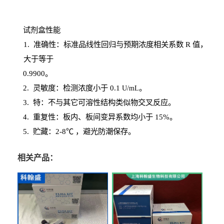
试剂盒性能
1
. 准确性：标准品线性回归与预期浓度相关系数
R
值，
大于等于
0.
9900。
2
.
灵敏度：检测浓度小于
0.1
。
U
/
mL
3
. 特：不与其它可溶性结构类似物交叉反应。
4
.
重复性：板内、板间变异系数均小于
15%。
5. 贮藏：2-8℃ ，避光
防潮保存。
相关产品：