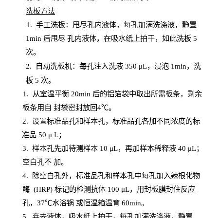
洗板方法
1.
手工洗板：甩尽孔内液体，每孔加满洗涤液，静置
1
min
后甩尽
孔内液体，在吸水纸上拍干，如此洗板
5
次
。
2.
自动洗板机：每孔注入洗液
350 μL，浸泡 1min，洗
板 5 次。
1
. 从室温平衡 20
min
后的铝箔袋中取出所需板条，剩余
板条用自
封
袋密封放回
4℃。
2. 设
置
标准品孔和样本孔，标准品孔各加不同浓度的标
准品
50 μ
L
；
3. 样本孔先加待测样本 10 μL，再加样本稀释液 40 μ
L
；
空白孔不
加。
4
.
除空白孔外，标准品孔和样本孔中每孔加入辣根化物
酶
(
HRP
) 标记的检测抗体 100 μ
L
，用封板膜封住反应
孔，
37℃水浴锅
或恒温箱温育
60
min
。
5.
弃去液体，吸水纸上拍干，每孔加满洗涤液，静置