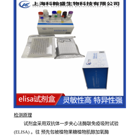
检测原
理
试
剂
盒采用双抗体一步夹心法酶联免疫吸附试验
(
ELISA
) 。往
预
先
包被植物果糖植物肌醇加氧酶