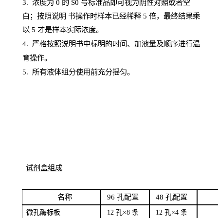
3. 浓度
为
0 的
S
0 号标准品即可视为阴性对照或者空
白；按照说明
书操
作时样本已经稀释
5 倍，最终结果乘
以 5 才是样本实际浓度。
4.
严格按照说明书中标明的时间、加液量及顺序进行温
育操作。
5
.
所有液体组分使用前充分摇匀。
试剂盒组成
名
称
96
孔配
置
4
8
孔配置
微孔酶
标板
12 孔×8
条
12 孔×4
条