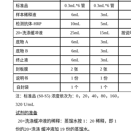
标
准品
0
.3mL*6 管
0
.3mL*6 管
样本
稀释液
6
m
L
3
mL
检测抗体
-H
RP
1
0mL
5
mL
20×洗涤缓冲液
2
5mL
1
5mL
按说
底物
A
6
m
L
3
mL
底
物
B
6
m
L
3
mL
终
止液
6
m
L
3
mL
封板膜
2
张
2 张
说明书
1
份
1
份
自
封袋
1
个
1
个
0，20，40，80，160，
注：标准品
(
S
0-
S
5) 浓度依次为：
320
U
/
mL
试剂的准备
20
×洗涤缓冲液的稀释：蒸馏水按 1：20 稀释，即 1
份的20×洗涤
缓冲液加
19 份
的蒸馏水。