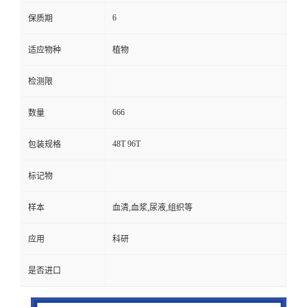
6
保质期
适应物种
植物
检测限
666
数量
48T 96T
包装规格
标记物
样本
血清,血浆,尿液,组织等
应用
科研
是否进口