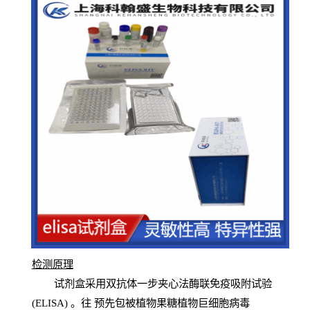
检测原
理
试
剂
盒采用双抗体一步夹心法酶联免疫吸附试验
(
ELISA
) 。往
预
先
包被植物果糖植物巨细胞病毒