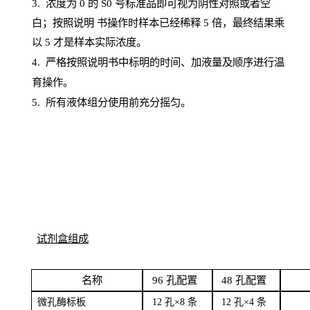
3. 浓度
为
0 的
S
0 号标准品即可视为阴性对照或者空
白；按照说明
书操
作时样本已经稀释
5 倍，最终结果乘
以 5 才是样本实际浓度。
4.
严格按照说明书中标明的时间、加液量及顺序进行温
育操作。
5
.
所有液体组分使用前充分摇匀。
试剂盒组成
名
称
96
孔配
置
4
8
孔配置
微孔酶
标板
12 孔×8
条
12 孔×4
条