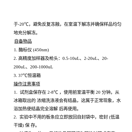
于
-20℃，避免反复冻融，在室温下解冻并确保样品均匀
地充分解
冻
。
自备物品
1
. 酶标仪 (450
nm
)
2.
高精度加样器及枪头：
0.5-10
uL
、
2-20
uL
、
20-
200
uL
、
200-1000
uL
3
. 37℃恒温箱
操
作注意事项
1. 试剂盒保存在 2-8℃ ，使用前室温平衡 20
分钟。从
冰箱取出的
浓
缩洗涤液会有结晶，这属于正常现象，水
浴加热使结晶完全溶解
后再使用。
2.
实验中不用的板条应立即放回自封袋中，密封
(低温
干燥) 保
存
。