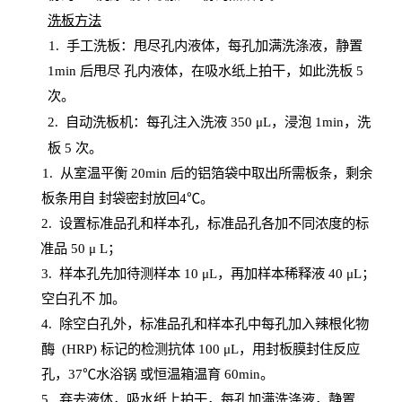
洗板方法
1.
手工洗板：甩尽孔内液体，每孔加满洗涤液，静置
1
min
后甩尽
孔内液体，在吸水纸上拍干，如此洗板
5
次
。
2.
自动洗板机：每孔注入洗液
350 μL，浸泡 1min，洗
板 5 次。
1
. 从室温平衡 20
min
后的铝箔袋中取出所需板条，剩余
板条用自
封
袋密封放回
4℃。
2. 设
置
标准品孔和样本孔，标准品孔各加不同浓度的标
准品
50 μ
L
；
3. 样本孔先加待测样本 10 μL，再加样本稀释液 40 μ
L
；
空白孔不
加。
4
.
除空白孔外，标准品孔和样本孔中每孔加入辣根化物
酶
(
HRP
) 标记的检测抗体 100 μ
L
，用封板膜封住反应
孔，
37℃水浴锅
或恒温箱温育
60
min
。
5.
弃去液体，吸水纸上拍干，每孔加满洗涤液，静置