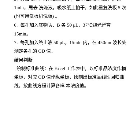
1
min
，甩去
洗涤液，吸水纸上
拍
干，如此重复洗板
5 次
(也可用洗板机洗板) 。
6.
每孔加入底物
A、B 各 50 μL，37℃避光孵育
15min。
7. 每孔加入终止液 50 μ
L
，
15
min
内，在
450
nm
波长处
测定各孔的
OD
值。
结
果判断
绘制
标
准曲线：在
Excel
工作表中，以标准品浓度作横
坐标，对应
OD
值
作纵坐标，绘制出标准品线性回归曲
线，按曲线方程计算各样
本
浓度值。