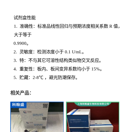
试剂盒性能
1
. 准确性：标准品线性回归与预期浓度相关系数
R
值，
大于等于
0.
9900。
2
.
灵敏度：检测浓度小于
0.1
。
U
/
mL
3
. 特：不与其它可溶性结构类似物交叉反应。
4
.
重复性：板内、板间变异系数均小于
15%。
5. 贮藏：2-8℃ ，避光
防潮保存。
相关产品：