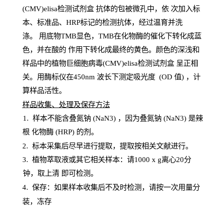
(CMV)elisa检测试剂盒
抗体的包被微孔中，依
次加入标
本、标准品、
HRP
标记的检测抗体，经过温育并洗
涤
。
用底物
TMB
显色，
TMB
在化物酶的催化下转化成蓝
色，并在酸的
作用下转化成最终的黄色。颜色的深浅和
样品中的植物巨细胞病毒(CMV)elisa检测试剂盒
呈正相
关。用酶标仪在450
nm
波长下测定吸光
度
(
OD
值
) ，计
算样品
活性
。
样
品收集、处理及保存方法
1
.
样本不能含叠氮钠
(
NaN
3) ，因为叠氮钠 (
NaN
3) 是辣
根
化物酶
(
HRP
) 的剂
。
2
.
标本采集后尽早进行提取，提取按相关文献进行。
3
.
植物萃取液或其它相关样本：请
1000
x
g
离心
20分
钟，取上清
即
可检测。
4
. 保存：如果样本收集后不及时检测，请按一次用量分
装，冻存