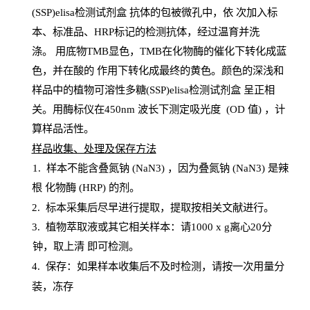
(SSP)elisa检测试剂盒
抗体的包被微孔中，依
次加入标
本、标准品、
HRP
标记的检测抗体，经过温育并洗
涤
。
用底物
TMB
显色，
TMB
在化物酶的催化下转化成蓝
色，并在酸的
作用下转化成最终的黄色。颜色的深浅和
样品中的植物可溶性多糖(SSP)elisa检测试剂盒
呈正相
关。用酶标仪在450
nm
波长下测定吸光
度
(
OD
值
) ，计
算样品
活性
。
样
品收集、处理及保存方法
1
.
样本不能含叠氮钠
(
NaN
3) ，因为叠氮钠 (
NaN
3) 是辣
根
化物酶
(
HRP
) 的剂
。
2
.
标本采集后尽早进行提取，提取按相关文献进行。
3
.
植物萃取液或其它相关样本：请
1000
x
g
离心
20分
钟，取上清
即
可检测。
4
. 保存：如果样本收集后不及时检测，请按一次用量分
装，冻存