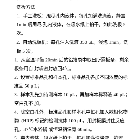
洗板方法
1.
手工洗板：甩尽孔内液体，每孔加满洗涤液，静置
1
min
后甩尽
孔内液体，在吸水纸上拍干，如此洗板
5
次
。
2.
自动洗板机：每孔注入洗液
350 μL，浸泡 1min，洗
板 5 次。
1
. 从室温平衡 20
min
后的铝箔袋中取出所需板条，剩余
板条用自
封
袋密封放回
4℃。
2. 设
置
标准品孔和样本孔，标准品孔各加不同浓度的标
准品
50 μ
L
；
3. 样本孔先加待测样本 10 μL，再加样本稀释液 40 μ
L
；
空白孔不
加。
4
.
除空白孔外，标准品孔和样本孔中每孔加入辣根化物
酶
(
HRP
) 标记的检测抗体 100 μ
L
，用封板膜封住反应
孔，
37℃水浴锅
或恒温箱温育
60
min
。
5.
弃去液体，吸水纸上拍干，每孔加满洗涤液，静置