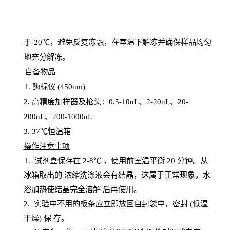
于
-20℃，避免反复冻融，在室温下解冻并确保样品均匀
地充分解
冻
。
自备物品
1
. 酶标仪 (450
nm
)
2.
高精度加样器及枪头：
0.5-10
uL
、
2-20
uL
、
20-
200
uL
、
200-1000
uL
3
. 37℃恒温箱
操
作注意事项
1. 试剂盒保存在 2-8℃ ，使用前室温平衡 20
分钟。从
冰箱取出的
浓
缩洗涤液会有结晶，这属于正常现象，水
浴加热使结晶完全溶解
后再使用。
2.
实验中不用的板条应立即放回自封袋中，密封
(低温
干燥) 保
存
。