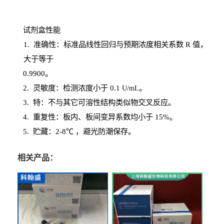
试剂盒性能
1
. 准确性：标准品线性回归与预期浓度相关系数
R
值，
大于等于
0.
9900。
2
.
灵敏度：检测浓度小于
0.1
。
U
/
mL
3
. 特：不与其它可溶性结构类似物交叉反应。
4
.
重复性：板内、板间变异系数均小于
15%。
5. 贮藏：2-8℃ ，避光
防潮保存。
相关产品：