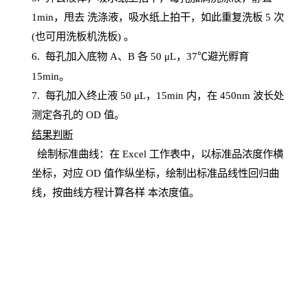
1
min
，甩去
洗涤液，吸水纸上
拍
干，如此重复洗板
5 次
(也可用洗板机洗板) 。
6.
每孔加入底物
A、B 各 50 μL，37℃避光孵育
15min。
7. 每孔加入终止液 50 μ
L
，
15
min
内，在
450
nm
波长处
测定各孔的
OD
值。
结
果判断
绘制
标
准曲线：在
Excel
工作表中，以标准品浓度作横
坐标，对应
OD
值
作纵坐标，绘制出标准品线性回归曲
线，按曲线方程计算各样
本
浓度值。