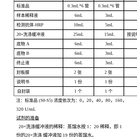
标
准品
0
.3mL*6 管
0
.3mL*6 管
样本
稀释液
6
m
L
3
mL
检测抗体
-H
RP
1
0mL
5
mL
20×洗涤缓冲液
2
5mL
1
5mL
按说
底物
A
6
m
L
3
mL
底
物
B
6
m
L
3
mL
终
止液
6
m
L
3
mL
封板膜
2
张
2 张
说明书
1
份
1
份
自
封袋
1
个
1
个
0，20，40，80，160，
注：标准品
(
S
0-
S
5) 浓度依次为：
320
U
/
mL
试剂的准备
20
×洗涤缓冲液的稀释：蒸馏水按 1：20 稀释，即 1
份的20×洗涤
缓冲液加
19 份
的蒸馏水。