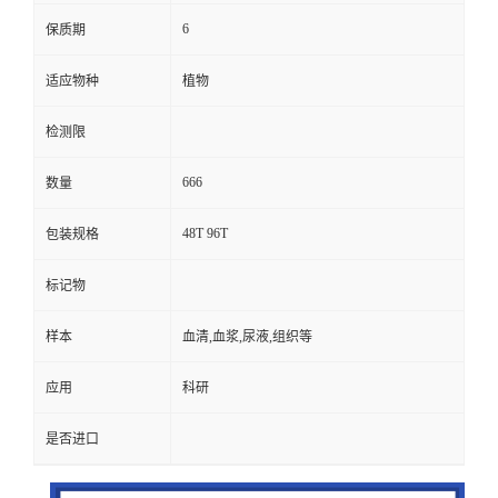
6
保质期
适应物种
植物
检测限
666
数量
48T 96T
包装规格
标记物
样本
血清,血浆,尿液,组织等
应用
科研
是否进口