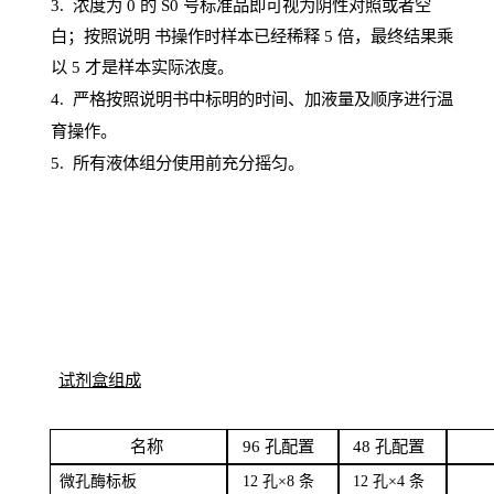
3. 浓度
为
0 的
S
0 号标准品即可视为阴性对照或者空
白；按照说明
书操
作时样本已经稀释
5 倍，最终结果乘
以 5 才是样本实际浓度。
4.
严格按照说明书中标明的时间、加液量及顺序进行温
育操作。
5
.
所有液体组分使用前充分摇匀。
试剂盒组成
名
称
96
孔配
置
4
8
孔配置
微孔酶
标板
12 孔×8
条
12 孔×4
条