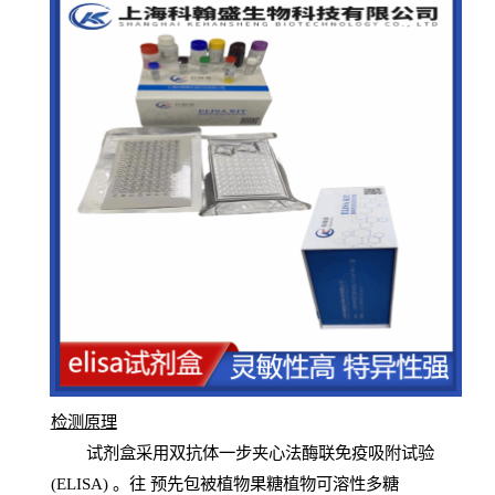
检测原
理
试
剂
盒采用双抗体一步夹心法酶联免疫吸附试验
(
ELISA
) 。往
预
先
包被植物果糖植物可溶性多糖