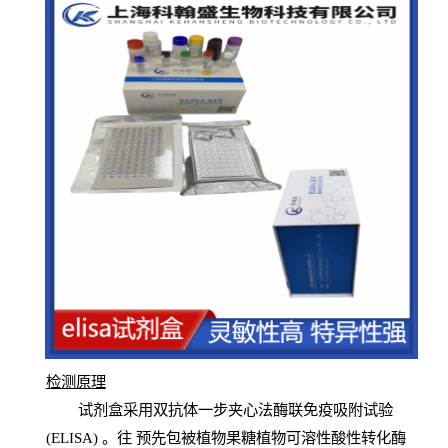
检测原
理
试
剂
盒采用双抗体一步夹心法酶联免疫吸附试验
(
ELISA
) 。往
预
先
包被植物果糖植物可溶性酸性转化酶