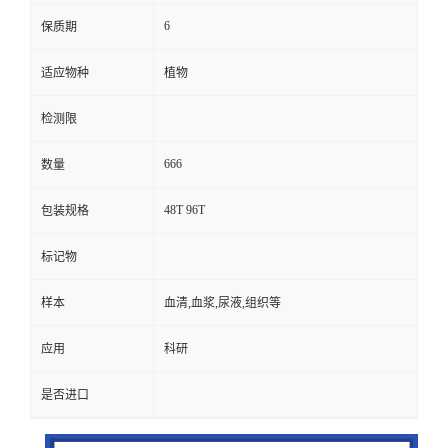
6
保质期
适应物种
植物
检测限
666
数量
48T 96T
包装规格
标记物
样本
血清,血浆,尿液,组织等
应用
科研
是否进口