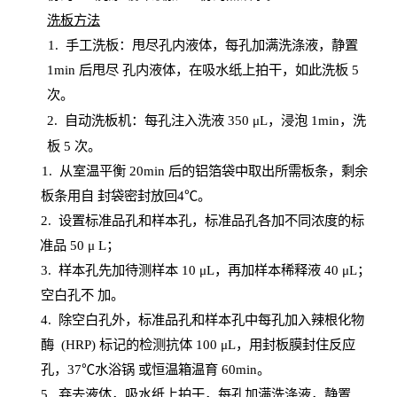
洗板方法
1.
手工洗板：甩尽孔内液体，每孔加满洗涤液，静置
1
min
后甩尽
孔内液体，在吸水纸上拍干，如此洗板
5
次
。
2.
自动洗板机：每孔注入洗液
350 μL，浸泡 1min，洗
板 5 次。
1
. 从室温平衡 20
min
后的铝箔袋中取出所需板条，剩余
板条用自
封
袋密封放回
4℃。
2. 设
置
标准品孔和样本孔，标准品孔各加不同浓度的标
准品
50 μ
L
；
3. 样本孔先加待测样本 10 μL，再加样本稀释液 40 μ
L
；
空白孔不
加。
4
.
除空白孔外，标准品孔和样本孔中每孔加入辣根化物
酶
(
HRP
) 标记的检测抗体 100 μ
L
，用封板膜封住反应
孔，
37℃水浴锅
或恒温箱温育
60
min
。
5.
弃去液体，吸水纸上拍干，每孔加满洗涤液，静置