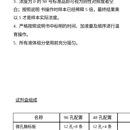
3. 浓度
为
0 的
S
0 号标准品即可视为阴性对照或者空
白；按照说明
书操
作时样本已经稀释
5 倍，最终结果乘
以 5 才是样本实际浓度。
4.
严格按照说明书中标明的时间、加液量及顺序进行温
育操作。
5
.
所有液体组分使用前充分摇匀。
试剂盒组成
名
称
96
孔配
置
4
8
孔配置
微孔酶
标板
12 孔×8
条
12 孔×4
条