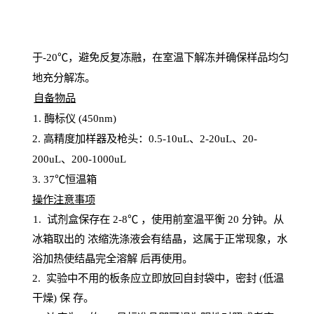
于
-20℃，避免反复冻融，在室温下解冻并确保样品均匀
地充分解
冻
。
自备物品
1
. 酶标仪 (450
nm
)
2.
高精度加样器及枪头：
0.5-10
uL
、
2-20
uL
、
20-
200
uL
、
200-1000
uL
3
. 37℃恒温箱
操
作注意事项
1. 试剂盒保存在 2-8℃ ，使用前室温平衡 20
分钟。从
冰箱取出的
浓
缩洗涤液会有结晶，这属于正常现象，水
浴加热使结晶完全溶解
后再使用。
2.
实验中不用的板条应立即放回自封袋中，密封
(低温
干燥) 保
存
。