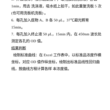
1
min
，甩去
洗涤液，吸水纸上
拍
干，如此重复洗板
5 次
(也可用洗板机洗板) 。
6.
每孔加入底物
A、B 各 50 μL，37℃避光孵育
15min。
7. 每孔加入终止液 50 μ
L
，
15
min
内，在
450
nm
波长处
测定各孔的
OD
值。
结
果判断
绘制
标
准曲线：在
Excel
工作表中，以标准品浓度作横
坐标，对应
OD
值
作纵坐标，绘制出标准品线性回归曲
线，按曲线方程计算各样
本
浓度值。