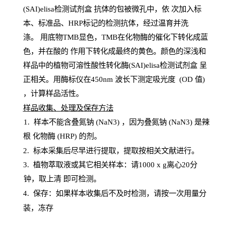
(SAI)elisa检测试剂盒
抗体的包被微孔中，依
次加入标
本、标准品、
HRP
标记的检测抗体，经过温育并洗
涤
。
用底物
TMB
显色，
TMB
在化物酶的催化下转化成蓝
色，并在酸的
作用下转化成最终的黄色。颜色的深浅和
样品中的植物可溶性酸性转化酶(SAI)elisa检测试剂盒
呈
正相关。用酶标仪在450
nm
波长下测定吸光
度
(
OD
值
)
，计算样品
活性
。
样
品收集、处理及保存方法
1
.
样本不能含叠氮钠
(
NaN
3) ，因为叠氮钠 (
NaN
3) 是辣
根
化物酶
(
HRP
) 的剂
。
2
.
标本采集后尽早进行提取，提取按相关文献进行。
3
.
植物萃取液或其它相关样本：请
1000
x
g
离心
20分
钟，取上清
即
可检测。
4
. 保存：如果样本收集后不及时检测，请按一次用量分
装，冻存