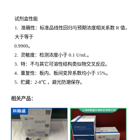
试剂盒性能
1
. 准确性：标准品线性回归与预期浓度相关系数
R
值，
大于等于
0.
9900。
2
.
灵敏度：检测浓度小于
0.1
。
U
/
mL
3
. 特：不与其它可溶性结构类似物交叉反应。
4
.
重复性：板内、板间变异系数均小于
15%。
5. 贮藏：2-8℃ ，避光
防潮保存。
相关产品：