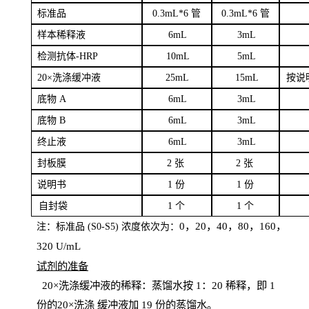
标
准品
0
.3mL*6 管
0
.3mL*6 管
样本
稀释液
6
m
L
3
mL
检测抗体
-H
RP
1
0mL
5
mL
20×洗涤缓冲液
2
5mL
1
5mL
按说
底物
A
6
m
L
3
mL
底
物
B
6
m
L
3
mL
终
止液
6
m
L
3
mL
封板膜
2
张
2 张
说明书
1
份
1
份
自
封袋
1
个
1
个
0，20，40，80，160，
注：标准品
(
S
0-
S
5) 浓度依次为：
320
U
/
mL
试剂的准备
20
×洗涤缓冲液的稀释：蒸馏水按 1：20 稀释，即 1
份的20×洗涤
缓冲液加
19 份
的蒸馏水。