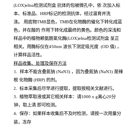
(LOX)elisa检测试剂盒
抗体的包被微孔中，依
次加入标
本、标准品、
HRP
标记的检测抗体，经过温育并洗
涤
。
用底物
TMB
显色，
TMB
在化物酶的催化下转化成蓝
色，并在酸的
作用下转化成最终的黄色。颜色的深浅和
样品中的植物赖氨酰氧化酶(LOX)elisa检测试剂盒
呈正
相关。用酶标仪在450
nm
波长下测定吸光
度
(
OD
值
) ，
计算样品
活性
。
样
品收集、处理及保存方法
1
.
样本不能含叠氮钠
(
NaN
3) ，因为叠氮钠 (
NaN
3) 是辣
根
化物酶
(
HRP
) 的剂
。
2
.
标本采集后尽早进行提取，提取按相关文献进行。
3
.
植物萃取液或其它相关样本：请
1000
x
g
离心
20分
钟，取上清
即
可检测。
4
. 保存：如果样本收集后不及时检测，请按一次用量分
装，冻存