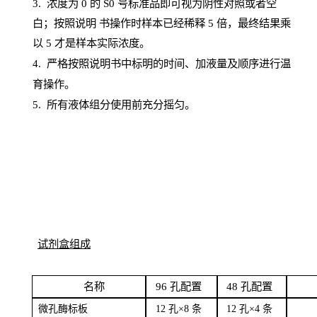
3. 浓度
为
0 的
S
0 号标准品即可视为阴性对照或者空
白；按照说明
书操
作时样本已经稀释
5 倍，最终结果乘
以 5 才是样本实际浓度。
4.
严格按照说明书中标明的时间、加液量及顺序进行温
育操作。
5
.
所有液体组分使用前充分摇匀。
试剂盒组成
名
称
96
孔配
置
4
8
孔配置
微孔酶
标板
12 孔×8
条
12 孔×4
条