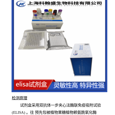
检测原
理
试
剂
盒采用双抗体一步夹心法酶联免疫吸附试验
(
ELISA
) 。往
预
先
包被植物果糖植物赖氨酰氧化酶