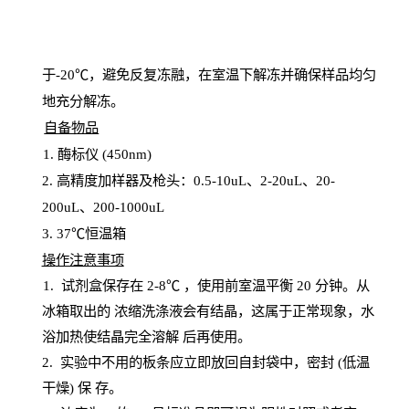
于
-20℃，避免反复冻融，在室温下解冻并确保样品均匀
地充分解
冻
。
自备物品
1
. 酶标仪 (450
nm
)
2.
高精度加样器及枪头：
0.5-10
uL
、
2-20
uL
、
20-
200
uL
、
200-1000
uL
3
. 37℃恒温箱
操
作注意事项
1. 试剂盒保存在 2-8℃ ，使用前室温平衡 20
分钟。从
冰箱取出的
浓
缩洗涤液会有结晶，这属于正常现象，水
浴加热使结晶完全溶解
后再使用。
2.
实验中不用的板条应立即放回自封袋中，密封
(低温
干燥) 保
存
。