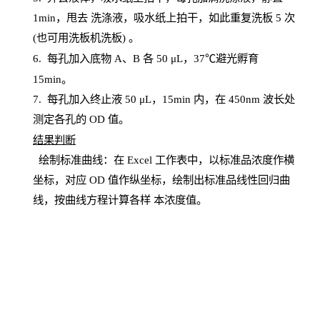
1
min
，甩去
洗涤液，吸水纸上
拍
干，如此重复洗板
5 次
(也可用洗板机洗板) 。
6.
每孔加入底物
A、B 各 50 μL，37℃避光孵育
15min。
7. 每孔加入终止液 50 μ
L
，
15
min
内，在
450
nm
波长处
测定各孔的
OD
值。
结
果判断
绘制
标
准曲线：在
Excel
工作表中，以标准品浓度作横
坐标，对应
OD
值
作纵坐标，绘制出标准品线性回归曲
线，按曲线方程计算各样
本
浓度值。