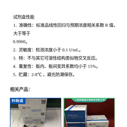
试剂盒性能
1
. 准确性：标准品线性回归与预期浓度相关系数
R
值，
大于等于
0.
9900。
2
.
灵敏度：检测浓度小于
0.1
。
U
/
mL
3
. 特：不与其它可溶性结构类似物交叉反应。
4
.
重复性：板内、板间变异系数均小于
15%。
5. 贮藏：2-8℃ ，避光
防潮保存。
相关产品：