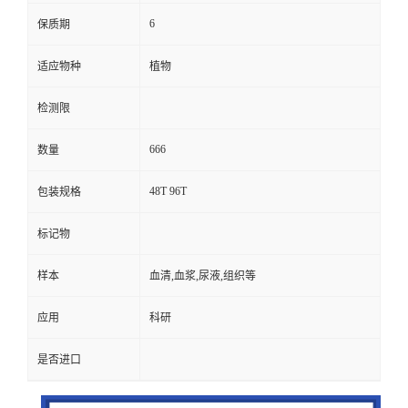
6
保质期
适应物种
植物
检测限
666
数量
48T 96T
包装规格
标记物
样本
血清,血浆,尿液,组织等
应用
科研
是否进口