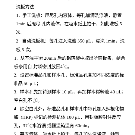
洗板方法
1.
手工洗板：甩尽孔内液体，每孔加满洗涤液，静置
1
min
后甩尽
孔内液体，在吸水纸上拍干，如此洗板
5
次
。
2.
自动洗板机：每孔注入洗液
350 μL，浸泡 1min，洗
板 5 次。
1
. 从室温平衡 20
min
后的铝箔袋中取出所需板条，剩余
板条用自
封
袋密封放回
4℃。
2. 设
置
标准品孔和样本孔，标准品孔各加不同浓度的标
准品
50 μ
L
；
3. 样本孔先加待测样本 10 μL，再加样本稀释液 40 μ
L
；
空白孔不
加。
4
.
除空白孔外，标准品孔和样本孔中每孔加入辣根化物
酶
(
HRP
) 标记的检测抗体 100 μ
L
，用封板膜封住反应
孔，
37℃水浴锅
或恒温箱温育
60
min
。
5.
弃去液体，吸水纸上拍干，每孔加满洗涤液，静置