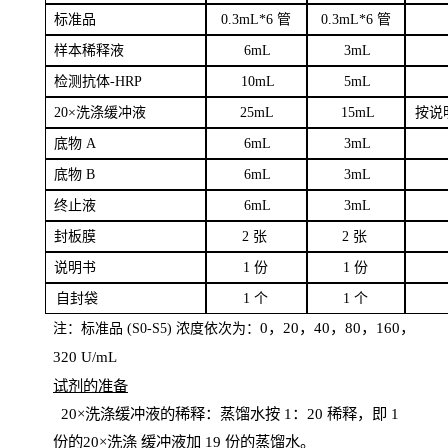
标
准品
0
.3mL*6 管
0
.3mL*6 管
样本
稀释液
6
m
L
3
mL
检测抗体
-H
RP
1
0mL
5
mL
20×洗涤缓冲液
2
5mL
1
5mL
按说
底物
A
6
m
L
3
mL
底
物
B
6
m
L
3
mL
终
止液
6
m
L
3
mL
封板膜
2
张
2 张
说明书
1
份
1
份
自
封袋
1
个
1
个
0，20，40，80，160，
注：标准品
(
S
0-
S
5) 浓度依次为：
320
U
/
mL
试剂的准备
20
×洗涤缓冲液的稀释：蒸馏水按 1：20 稀释，即 1
份的20×洗涤
缓冲液加
19 份
的蒸馏水。