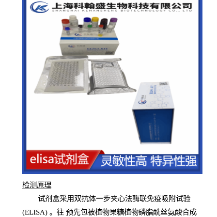
检测原
理
试
剂
盒采用双抗体一步夹心法酶联免疫吸附试验
(
ELISA
) 。往
预
先
包被植物果糖植物磷脂酰丝氨酸合成