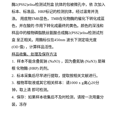
酶2(PSS2)elisa检测试剂盒
抗体的包被微孔中，依
次加入
标本、标准品、
HRP
标记的检测抗体，经过温育并洗
涤
。
用底物
TMB
显色，
TMB
在化物酶的催化下转化成蓝
色，并在酸的
作用下转化成最终的黄色。颜色的深浅和
样品中的植物磷脂酰丝氨酸合成酶2(PSS2)elisa检测试剂
盒
呈正相关。用酶标仪在450
nm
波长下测定吸光
度
(
OD
值
) ，计算样品
活性
。
样
品收集、处理及保存方法
1
.
样本不能含叠氮钠
(
NaN
3) ，因为叠氮钠 (
NaN
3) 是辣
根
化物酶
(
HRP
) 的剂
。
2
.
标本采集后尽早进行提取，提取按相关文献进行。
3
.
植物萃取液或其它相关样本：请
1000
x
g
离心
20分
钟，取上清
即
可检测。
4
. 保存：如果样本收集后不及时检测，请按一次用量分
装，冻存