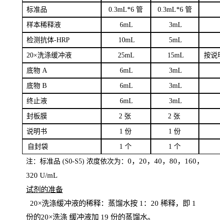
标
准品
0
.3mL*6 管
0
.3mL*6 管
样本
稀释液
6
m
L
3
mL
检测抗体
-H
RP
1
0mL
5
mL
20×洗涤缓冲液
2
5mL
1
5mL
按说
底物
A
6
m
L
3
mL
底
物
B
6
m
L
3
mL
终
止液
6
m
L
3
mL
封板膜
2
张
2 张
说明书
1
份
1
份
自
封袋
1
个
1
个
0，20，40，80，160，
注：标准品
(
S
0-
S
5) 浓度依次为：
320
U
/
mL
试剂的准备
20
×洗涤缓冲液的稀释：蒸馏水按 1：20 稀释，即 1
份的20×洗涤
缓冲液加
19 份
的蒸馏水。