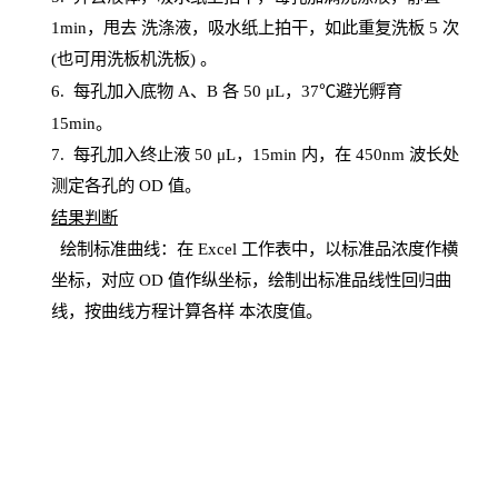
1
min
，甩去
洗涤液，吸水纸上
拍
干，如此重复洗板
5 次
(也可用洗板机洗板) 。
6.
每孔加入底物
A、B 各 50 μL，37℃避光孵育
15min。
7. 每孔加入终止液 50 μ
L
，
15
min
内，在
450
nm
波长处
测定各孔的
OD
值。
结
果判断
绘制
标
准曲线：在
Excel
工作表中，以标准品浓度作横
坐标，对应
OD
值
作纵坐标，绘制出标准品线性回归曲
线，按曲线方程计算各样
本
浓度值。