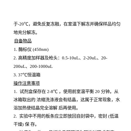
于
-20℃，避免反复冻融，在室温下解冻并确保样品均匀
地充分解
冻
。
自备物品
1
. 酶标仪 (450
nm
)
2.
高精度加样器及枪头：
0.5-10
uL
、
2-20
uL
、
20-
200
uL
、
200-1000
uL
3
. 37℃恒温箱
操
作注意事项
1. 试剂盒保存在 2-8℃ ，使用前室温平衡 20
分钟。从
冰箱取出的
浓
缩洗涤液会有结晶，这属于正常现象，水
浴加热使结晶完全溶解
后再使用。
2.
实验中不用的板条应立即放回自封袋中，密封
(低温
干燥) 保
存
。