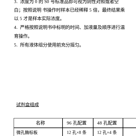
3. 浓度
为
0 的
S
0 号标准品即可视为阴性对照或者空
白；按照说明
书操
作时样本已经稀释
5 倍，最终结果乘
以 5 才是样本实际浓度。
4.
严格按照说明书中标明的时间、加液量及顺序进行温
育操作。
5
.
所有液体组分使用前充分摇匀。
试剂盒组成
名
称
96
孔配
置
4
8
孔配置
微孔酶
标板
12 孔×8
条
12 孔×4
条