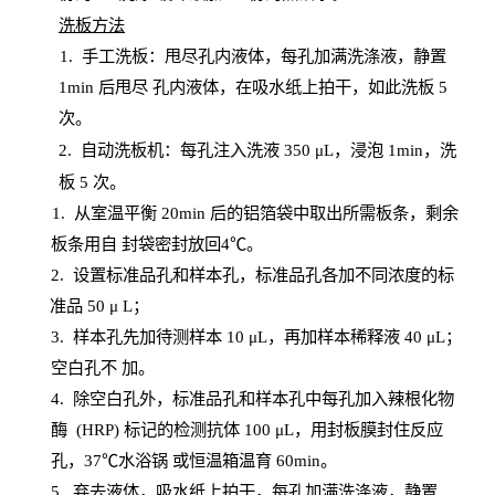
洗板方法
1.
手工洗板：甩尽孔内液体，每孔加满洗涤液，静置
1
min
后甩尽
孔内液体，在吸水纸上拍干，如此洗板
5
次
。
2.
自动洗板机：每孔注入洗液
350 μL，浸泡 1min，洗
板 5 次。
1
. 从室温平衡 20
min
后的铝箔袋中取出所需板条，剩余
板条用自
封
袋密封放回
4℃。
2. 设
置
标准品孔和样本孔，标准品孔各加不同浓度的标
准品
50 μ
L
；
3. 样本孔先加待测样本 10 μL，再加样本稀释液 40 μ
L
；
空白孔不
加。
4
.
除空白孔外，标准品孔和样本孔中每孔加入辣根化物
酶
(
HRP
) 标记的检测抗体 100 μ
L
，用封板膜封住反应
孔，
37℃水浴锅
或恒温箱温育
60
min
。
5.
弃去液体，吸水纸上拍干，每孔加满洗涤液，静置