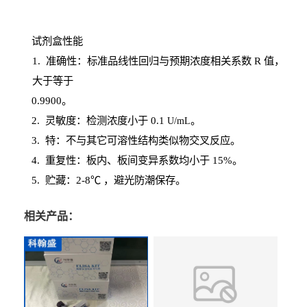
试剂盒性能
1
. 准确性：标准品线性回归与预期浓度相关系数
R
值，
大于等于
0.
9900。
2
.
灵敏度：检测浓度小于
0.1
。
U
/
mL
3
. 特：不与其它可溶性结构类似物交叉反应。
4
.
重复性：板内、板间变异系数均小于
15%。
5. 贮藏：2-8℃ ，避光
防潮保存。
相关产品：