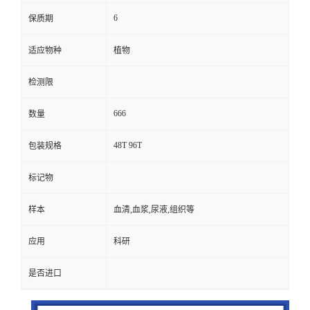
6
保质期
适应物种
植物
检测限
666
数量
48T 96T
包装规格
标记物
样本
血清,血浆,尿液,组织等
应用
科研
是否进口