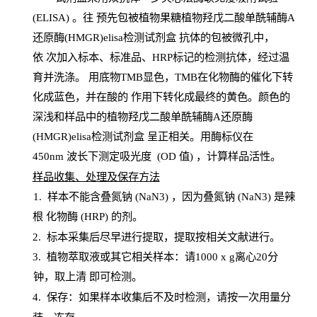
(
ELISA
) 。往
预
先
包被植物果糖植物羟戊二酸单酰辅酶A
还原酶(HMGR)elisa检测试剂盒
抗体的包被微孔中，
依
次加入标本、标准品、
HRP
标记的检测抗体，经过温
育并洗涤
。
用底物
TMB
显色，
TMB
在化物酶的催化下转
化成蓝色，并在酸的
作用下转化成最终的黄色。颜色的
深浅和样品中的植物羟戊二酸单酰辅酶A还原酶
(HMGR)elisa检测试剂盒
呈正相关。用酶标仪在
450
nm
波长下测定吸光
度
(
OD
值
) ，计算样品
活性
。
样
品收集、处理及保存方法
1
.
样本不能含叠氮钠
(
NaN
3) ，因为叠氮钠 (
NaN
3) 是辣
根
化物酶
(
HRP
) 的剂
。
2
.
标本采集后尽早进行提取，提取按相关文献进行。
3
.
植物萃取液或其它相关样本：请
1000
x
g
离心
20分
钟，取上清
即
可检测。
4
. 保存：如果样本收集后不及时检测，请按一次用量分