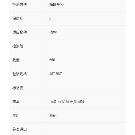
检测方法
酶联免疫
6
保质期
适应物种
植物
检测限
666
数量
48T 96T
包装规格
标记物
样本
血清,血浆,尿液,组织等
应用
科研
是否进口