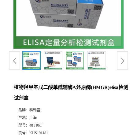
植物羟甲基戊二酸单酰辅酶A还原酶(HMGR)elisa检测
试剂盒
品牌：
科翰盛
产地：
上海
型号：
48T 96T
货号：
KHS191181