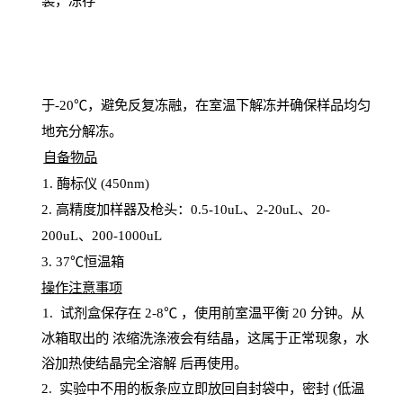
装，冻存
于
-20℃，避免反复冻融，在室温下解冻并确保样品均匀
地充分解
冻
。
自备物品
1
. 酶标仪 (450
nm
)
2.
高精度加样器及枪头：
0.5-10
uL
、
2-20
uL
、
20-
200
uL
、
200-1000
uL
3
. 37℃恒温箱
操
作注意事项
1. 试剂盒保存在 2-8℃ ，使用前室温平衡 20
分钟。从
冰箱取出的
浓
缩洗涤液会有结晶，这属于正常现象，水
浴加热使结晶完全溶解
后再使用。
2.
实验中不用的板条应立即放回自封袋中，密封
(低温