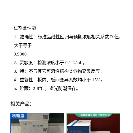
试剂盒性能
1
. 准确性：标准品线性回归与预期浓度相关系数
R
值，
大于等于
0.
9900。
2
.
灵敏度：检测浓度小于
0.1
。
U
/
mL
3
. 特：不与其它可溶性结构类似物交叉反应。
4
.
重复性：板内、板间变异系数均小于
15%。
5. 贮藏：2-8℃ ，避光
防潮保存。
相关产品：