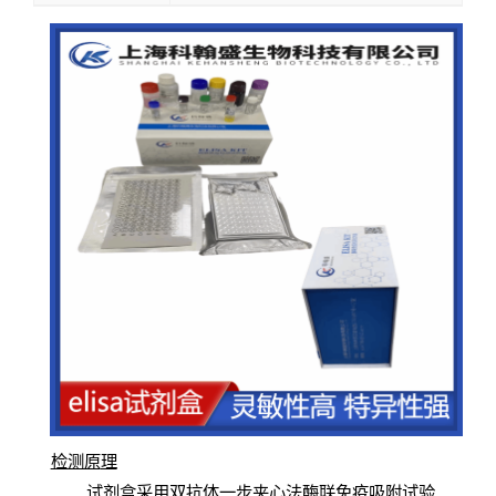
检测原
理
试
剂
盒采用双抗体一步夹心法酶联免疫吸附试验