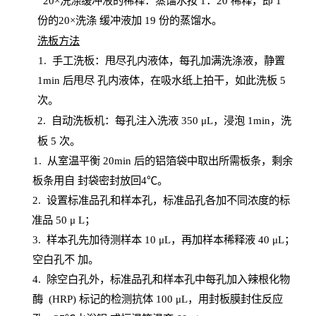
20
×洗涤缓冲液的稀释：蒸馏水按 1：20 稀释，即 1
份的20×洗涤
缓冲液加
19 份
的蒸馏水。
洗板方法
1.
手工洗板：甩尽孔内液体，每孔加满洗涤液，静置
1
min
后甩尽
孔内液体，在吸水纸上拍干，如此洗板
5
次
。
2.
自动洗板机：每孔注入洗液
350 μL，浸泡 1min，洗
板 5 次。
1
. 从室温平衡 20
min
后的铝箔袋中取出所需板条，剩余
板条用自
封
袋密封放回
4℃。
2. 设
置
标准品孔和样本孔，标准品孔各加不同浓度的标
准品
50 μ
L
；
3. 样本孔先加待测样本 10 μL，再加样本稀释液 40 μ
L
；
空白孔不
加。
4
.
除空白孔外，标准品孔和样本孔中每孔加入辣根化物
酶
(
HRP
) 标记的检测抗体 100 μ
L
，用封板膜封住反应