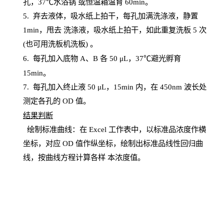
孔，
37℃水浴锅
或恒温箱温育
60
min
。
5.
弃去液体，吸水纸上拍干，每孔加满洗涤液，静置
1
min
，甩去
洗涤液，吸水纸上
拍
干，如此重复洗板
5 次
(也可用洗板机洗板) 。
6.
每孔加入底物
A、B 各 50 μL，37℃避光孵育
15min。
7. 每孔加入终止液 50 μ
L
，
15
min
内，在
450
nm
波长处
测定各孔的
OD
值。
结
果判断
绘制
标
准曲线：在
Excel
工作表中，以标准品浓度作横
坐标，对应
OD
值
作纵坐标，绘制出标准品线性回归曲
线，按曲线方程计算各样
本
浓度值。