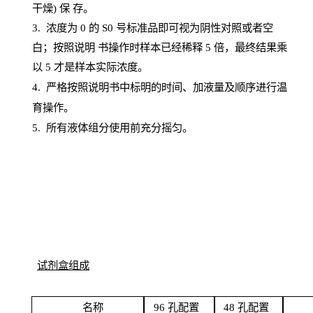
干燥) 保
存
。
3. 浓度
为
0 的
S
0 号标准品即可视为阴性对照或者空
白；按照说明
书操
作时样本已经稀释
5 倍，最终结果乘
以 5 才是样本实际浓度。
4.
严格按照说明书中标明的时间、加液量及顺序进行温
育操作。
5
.
所有液体组分使用前充分摇匀。
试剂盒组成
名
称
96
孔配
置
4
8
孔配置