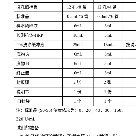
微孔酶
标板
12 孔×8
条
12 孔×4
条
标
准品
0
.3mL*6 管
0
.3mL*6 管
样本
稀释液
6
m
L
3
mL
检测抗体
-H
RP
1
0mL
5
mL
20×洗涤缓冲液
2
5mL
1
5mL
按说
底物
A
6
m
L
3
mL
底
物
B
6
m
L
3
mL
终
止液
6
m
L
3
mL
封板膜
2
张
2 张
说明书
1
份
1
份
自
封袋
1
个
1
个
0，20，40，80，160，
注：标准品
(
S
0-
S
5) 浓度依次为：
320
U
/
mL
试剂的准备