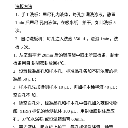
洗板方法
1.
手工洗板：甩尽孔内液体，每孔加满洗涤液，静置
1
min
后甩尽
孔内液体，在吸水纸上拍干，如此洗板
5
次
。
2.
自动洗板机：每孔注入洗液
350 μL，浸泡 1min，洗
板 5 次。
1
. 从室温平衡 20
min
后的铝箔袋中取出所需板条，剩余
板条用自
封
袋密封放回
4℃。
2. 设
置
标准品孔和样本孔，标准品孔各加不同浓度的标
准品
50 μ
L
；
3. 样本孔先加待测样本 10 μL，再加样本稀释液 40 μ
L
；
空白孔不
加。
4
.
除空白孔外，标准品孔和样本孔中每孔加入辣根化物
酶
(
HRP
) 标记的检测抗体 100 μ
L
，用封板膜封住反应
孔，
37℃水浴锅
或恒温箱温育
60
min
。
5.
弃去液体，吸水纸上拍干，每孔加满洗涤液，静置