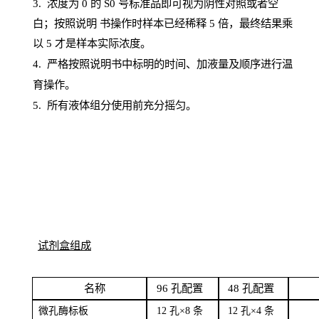
3. 浓度
为
0 的
S
0 号标准品即可视为阴性对照或者空
白；按照说明
书操
作时样本已经稀释
5 倍，最终结果乘
以 5 才是样本实际浓度。
4.
严格按照说明书中标明的时间、加液量及顺序进行温
育操作。
5
.
所有液体组分使用前充分摇匀。
试剂盒组成
名
称
96
孔配
置
4
8
孔配置
微孔酶
标板
12 孔×8
条
12 孔×4
条