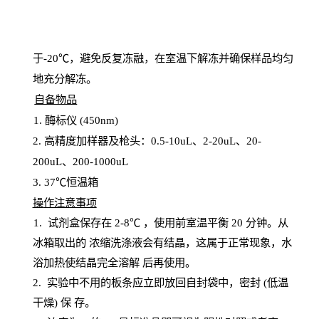
于
-20℃，避免反复冻融，在室温下解冻并确保样品均匀
地充分解
冻
。
自备物品
1
. 酶标仪 (450
nm
)
2.
高精度加样器及枪头：
0.5-10
uL
、
2-20
uL
、
20-
200
uL
、
200-1000
uL
3
. 37℃恒温箱
操
作注意事项
1. 试剂盒保存在 2-8℃ ，使用前室温平衡 20
分钟。从
冰箱取出的
浓
缩洗涤液会有结晶，这属于正常现象，水
浴加热使结晶完全溶解
后再使用。
2.
实验中不用的板条应立即放回自封袋中，密封
(低温
干燥) 保
存
。