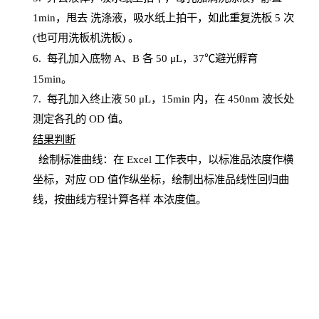
1
min
，甩去
洗涤液，吸水纸上
拍
干，如此重复洗板
5 次
(也可用洗板机洗板) 。
6.
每孔加入底物
A、B 各 50 μL，37℃避光孵育
15min。
7. 每孔加入终止液 50 μ
L
，
15
min
内，在
450
nm
波长处
测定各孔的
OD
值。
结
果判断
绘制
标
准曲线：在
Excel
工作表中，以标准品浓度作横
坐标，对应
OD
值
作纵坐标，绘制出标准品线性回归曲
线，按曲线方程计算各样
本
浓度值。