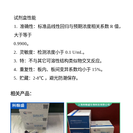
试剂盒性能
1
. 准确性：标准品线性回归与预期浓度相关系数
R
值，
大于等于
0.
9900。
2
.
灵敏度：检测浓度小于
0.1
。
U
/
mL
3
. 特：不与其它可溶性结构类似物交叉反应。
4
.
重复性：板内、板间变异系数均小于
15%。
5. 贮藏：2-8℃ ，避光
防潮保存。
相关产品：