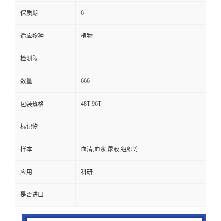
6
保质期
适应物种
植物
检测限
666
数量
48T 96T
包装规格
标记物
样本
血清,血浆,尿液,组织等
应用
科研
是否进口