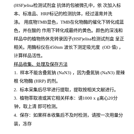
(HSF)elisa检测试剂盒
抗体的包被微孔中，依
次加入标
本、标准品、
HRP
标记的检测抗体，经过温育并洗
涤
。
用底物
TMB
显色，
TMB
在化物酶的催化下转化成蓝
色，并在酸的
作用下转化成最终的黄色。颜色的深浅和
样品中的植物热休克转录因子(HSF)elisa检测试剂盒
呈正
相关。用酶标仪在450
nm
波长下测定吸光
度
(
OD
值
) ，
计算样品
活性
。
样
品收集、处理及保存方法
1
.
样本不能含叠氮钠
(
NaN
3) ，因为叠氮钠 (
NaN
3) 是辣
根
化物酶
(
HRP
) 的剂
。
2
.
标本采集后尽早进行提取，提取按相关文献进行。
3
.
植物萃取液或其它相关样本：请
1000
x
g
离心
20分
钟，取上清
即
可检测。
4
. 保存：如果样本收集后不及时检测，请按一次用量分
装，冻存