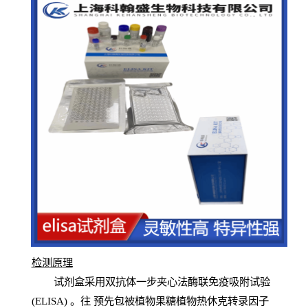
检测原
理
试
剂
盒采用双抗体一步夹心法酶联免疫吸附试验
(
ELISA
) 。往
预
先
包被植物果糖植物热休克转录因子