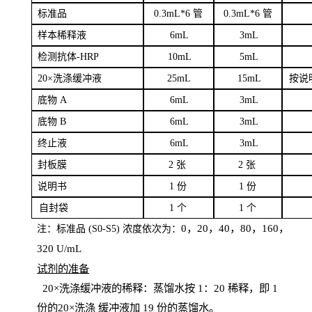
标
准品
0
.3mL*6 管
0
.3mL*6 管
样本
稀释液
6
m
L
3
mL
检测抗体
-H
RP
1
0mL
5
mL
20×洗涤缓冲液
2
5mL
1
5mL
按说
底物
A
6
m
L
3
mL
底
物
B
6
m
L
3
mL
终
止液
6
m
L
3
mL
封板膜
2
张
2 张
说明书
1
份
1
份
自
封袋
1
个
1
个
0，20，40，80，160，
注：标准品
(
S
0-
S
5) 浓度依次为：
320
U
/
mL
试剂的准备
20
×洗涤缓冲液的稀释：蒸馏水按 1：20 稀释，即 1
份的20×洗涤
缓冲液加
19 份
的蒸馏水。