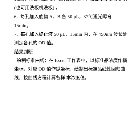
(也可用洗板机洗板) 。
6.
每孔加入底物
A、B 各 50 μL，37℃避光孵育
15min。
7. 每孔加入终止液 50 μ
L
，
15
min
内，在
450
nm
波长处
测定各孔的
OD
值。
结
果判断
绘制
标
准曲线：在
Excel
工作表中，以标准品浓度作横
坐标，对应
OD
值
作纵坐标，绘制出标准品线性回归曲
线，按曲线方程计算各样
本
浓度值。