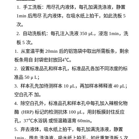
1.
手工洗板：甩尽孔内液体，每孔加满洗涤液，静置
1
min
后甩尽
孔内液体，在吸水纸上拍干，如此洗板
5
次
。
2.
自动洗板机：每孔注入洗液
350 μL，浸泡 1min，洗
板 5 次。
1
. 从室温平衡 20
min
后的铝箔袋中取出所需板条，剩余
板条用自
封
袋密封放回
4℃。
2. 设
置
标准品孔和样本孔，标准品孔各加不同浓度的标
准品
50 μ
L
；
3. 样本孔先加待测样本 10 μL，再加样本稀释液 40 μ
L
；
空白孔不
加。
4
.
除空白孔外，标准品孔和样本孔中每孔加入辣根化物
酶
(
HRP
) 标记的检测抗体 100 μ
L
，用封板膜封住反应
孔，
37℃水浴锅
或恒温箱温育
60
min
。
5.
弃去液体，吸水纸上拍干，每孔加满洗涤液，静置
1
min
，甩去
洗涤液，吸水纸上
拍
干，如此重复洗板
5 次