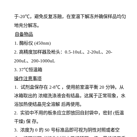
于
-20℃，避免反复冻融，在室温下解冻并确保样品均匀
地充分解
冻
。
自备物品
1
. 酶标仪 (450
nm
)
2.
高精度加样器及枪头：
0.5-10
uL
、
2-20
uL
、
20-
200
uL
、
200-1000
uL
3
. 37℃恒温箱
操
作注意事项
1. 试剂盒保存在 2-8℃ ，使用前室温平衡 20
分钟。从
冰箱取出的
浓
缩洗涤液会有结晶，这属于正常现象，水
浴加热使结晶完全溶解
后再使用。
2.
实验中不用的板条应立即放回自封袋中，密封
(低温
干燥) 保
存
。
3. 浓度
为
0 的
S
0 号标准品即可视为阴性对照或者空