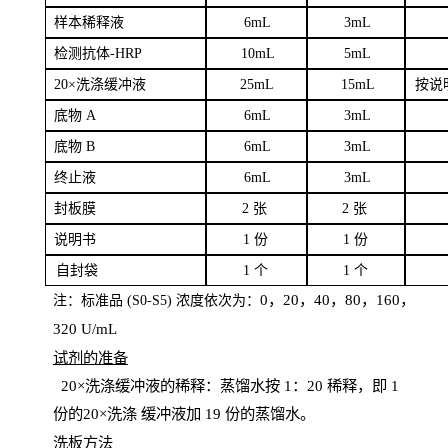
样本
稀释液
6
m
L
3
mL
检测抗体
-H
RP
1
0mL
5
mL
20×洗涤缓冲液
2
5mL
1
5mL
按说
底物
A
6
m
L
3
mL
底
物
B
6
m
L
3
mL
终
止液
6
m
L
3
mL
封板膜
2
张
2 张
说明书
1
份
1
份
自
封袋
1
个
1
个
0，20，40，80，160，
注：标准品
(
S
0-
S
5) 浓度依次为：
320
U
/
mL
试剂的准备
20
×洗涤缓冲液的稀释：蒸馏水按 1：20 稀释，即 1
份的20×洗涤
缓冲液加
19 份
的蒸馏水。
洗板方法