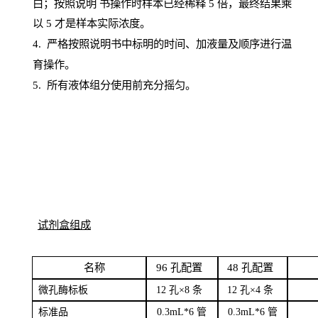
白；按照说明
书操
作时样本已经稀释
5 倍，最终结果乘
以 5 才是样本实际浓度。
4.
严格按照说明书中标明的时间、加液量及顺序进行温
育操作。
5
.
所有液体组分使用前充分摇匀。
试剂盒组成
名
称
96
孔配
置
4
8
孔配置
微孔酶
标板
12 孔×8
条
12 孔×4
条
标
准品
0
.3mL*6 管
0
.3mL*6 管