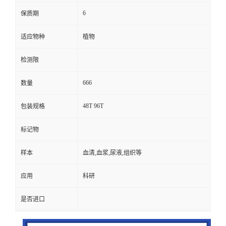
6
保质期
适应物种
植物
检测限
666
数量
48T 96T
包装规格
标记物
样本
血清,血浆,尿液,组织等
应用
科研
是否进口