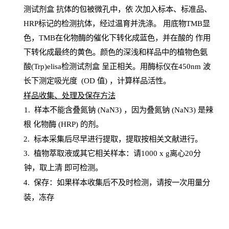
测试剂盒
抗体的包被微孔中，依
次加入标本、标准品、
HRP
标记的检测抗体，经过温育并洗涤
。
用底物
TMB
显
色，
TMB
在化物酶的催化下转化成蓝色，并在酸的
作用
下转化成最终的黄色。颜色的深浅和样品中的植物色氨
酸(Trp)elisa检测试剂盒
呈正相关。用酶标仪在450
nm
波
长下测定吸光
度
(
OD
值
) ，计算样品
活性
。
样
品收集、处理及保存方法
1
.
样本不能含叠氮钠
(
NaN
3) ，因为叠氮钠 (
NaN
3) 是辣
根
化物酶
(
HRP
) 的剂
。
2
.
标本采集后尽早进行提取，提取按相关文献进行。
3
.
植物萃取液或其它相关样本：请
1000
x
g
离心
20分
钟，取上清
即
可检测。
4
. 保存：如果样本收集后不及时检测，请按一次用量分
装，冻存