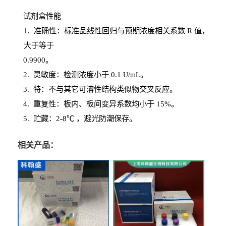
试剂盒性能
1
. 准确性：标准品线性回归与预期浓度相关系数
R
值，
大于等于
0.
9900。
2
.
灵敏度：检测浓度小于
0.1
。
U
/
mL
3
. 特：不与其它可溶性结构类似物交叉反应。
4
.
重复性：板内、板间变异系数均小于
15%。
5. 贮藏：2-8℃ ，避光
防潮保存。
相关产品：