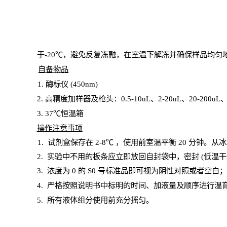
于
-20℃，避免反复冻融，在室温下解冻并确保样品均匀
自备物品
1
. 酶标仪 (450
nm
)
2.
高精度加样器及枪头：
0.5-10
uL
、
2-20
uL
、
20-200
uL
3
. 37℃恒温箱
操
作注意事项
1. 试剂盒保存在 2-8℃ ，使用前室温平衡 20
分钟。从冰
2.
实验中不用的板条应立即放回自封袋中，密封
(低温干
3. 浓度
为
0 的
S
0 号标准品即可视为阴性对照或者空白
4.
严格按照说明书中标明的时间、加液量及顺序进行温
5
.
所有液体组分使用前充分摇匀。