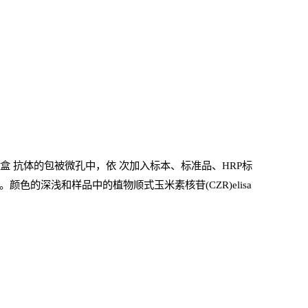
剂盒
抗体的包被微孔中，依
次加入标本、标准品、
HRP
标
颜色的深浅和样品中的植物顺式玉米素核苷(CZR)elisa