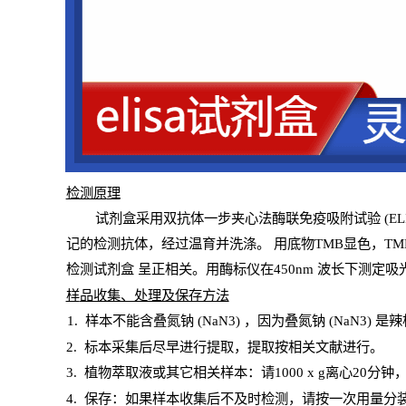
检测原
理
试
剂
盒采用双抗体一步夹心法酶联免疫吸附试验
(
EL
记的检测抗体，经过温育并洗涤
。
用底物
TMB
显色，
TM
检测试剂盒
呈正相关。用酶标仪在450
nm
波长下测定吸
样
品收集、处理及保存方法
1
.
样本不能含叠氮钠
(
NaN
3) ，因为叠氮钠 (
NaN
3) 是
2
.
标本采集后尽早进行提取，提取按相关文献进行。
3
.
植物萃取液或其它相关样本：请
1000
x
g
离心
20分钟
4
. 保存：如果样本收集后不及时检测，请按一次用量分