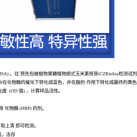
ISA
) 。往
预
先
包被植物果糖植物顺式玉米素核苷(CZR)elisa检测试
B
在化物酶的催化下转化成蓝色，并在酸的
作用下转化成最终的黄色。
光
度
(
OD
值
) ，计算样品
活性
。
辣根
化物酶
(
HRP
) 的剂
。
，取上清
即
可检测。
装，冻存