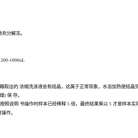
地充分解
冻
。
、
200-1000
uL
箱取出的
浓
缩洗涤液会有结晶，这属于正常现象，水浴加热使结晶
燥) 保
存
。
；按照说明
书操
作时样本已经稀释
5 倍，最终结果乘以 5 才是样本
育操作。