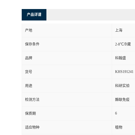
产品详请
产地
上海
保存条件
2-8℃冷藏
品牌
科翰盛
KHS191241
货号
用途
科研实验
检测方法
酶联免疫
6
保质期
适应物种
植物