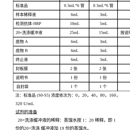
标
准品
0
.3mL*6 管
0
.3mL*6 管
样本
稀释液
6
m
L
3
mL
检测抗体
-H
RP
1
0mL
5
mL
20×洗涤缓冲液
2
5mL
1
5mL
按说
底物
A
6
m
L
3
mL
底
物
B
6
m
L
3
mL
终
止液
6
m
L
3
mL
封板膜
2
张
2 张
说明书
1
份
1
份
自
封袋
1
个
1
个
0，20，40，80，160，
注：标准品
(
S
0-
S
5) 浓度依次为：
320
U
/
mL
试剂的准备
20
×洗涤缓冲液的稀释：蒸馏水按 1：20 稀释，即 1
份的20×洗涤
缓冲液加
19 份
的蒸馏水。