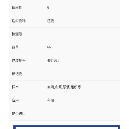
6
保质期
适应物种
植物
检测限
666
数量
48T 96T
包装规格
标记物
样本
血清,血浆,尿液,组织等
应用
科研
是否进口