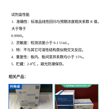
试剂盒性能
1
. 准确性：标准品线性回归与预期浓度相关系数
R
值，
大于等于
0.
9900。
2
.
灵敏度：检测浓度小于
0.1
。
U
/
mL
3
. 特：不与其它可溶性结构类似物交叉反应。
4
.
重复性：板内、板间变异系数均小于
15%。
5. 贮藏：2-8℃ ，避光
防潮保存。
相关产品：