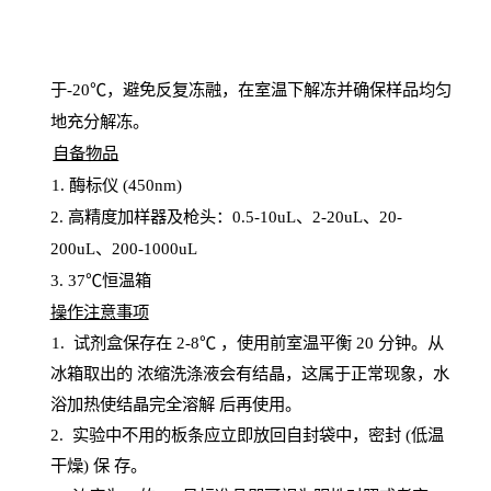
于
-20℃，避免反复冻融，在室温下解冻并确保样品均匀
地充分解
冻
。
自备物品
1
. 酶标仪 (450
nm
)
2.
高精度加样器及枪头：
0.5-10
uL
、
2-20
uL
、
20-
200
uL
、
200-1000
uL
3
. 37℃恒温箱
操
作注意事项
1. 试剂盒保存在 2-8℃ ，使用前室温平衡 20
分钟。从
冰箱取出的
浓
缩洗涤液会有结晶，这属于正常现象，水
浴加热使结晶完全溶解
后再使用。
2.
实验中不用的板条应立即放回自封袋中，密封
(低温
干燥) 保
存
。