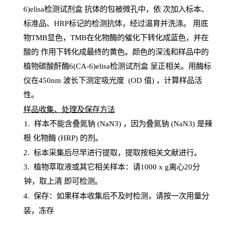
6)elisa检测试剂盒
抗体的包被微孔中，依
次加入标本、
标准品、
HRP
标记的检测抗体，经过温育并洗涤
。
用底
物
TMB
显色，
TMB
在化物酶的催化下转化成蓝色，并在
酸的
作用下转化成最终的黄色。颜色的深浅和样品中的
植物碳酸酐酶6(CA-6)elisa检测试剂盒
呈正相关。用酶标
仪在450
nm
波长下测定吸光
度
(
OD
值
) ，计算样品
活
性
。
样
品收集、处理及保存方法
1
.
样本不能含叠氮钠
(
NaN
3) ，因为叠氮钠 (
NaN
3) 是辣
根
化物酶
(
HRP
) 的剂
。
2
.
标本采集后尽早进行提取，提取按相关文献进行。
3
.
植物萃取液或其它相关样本：请
1000
x
g
离心
20分
钟，取上清
即
可检测。
4
. 保存：如果样本收集后不及时检测，请按一次用量分
装，冻存