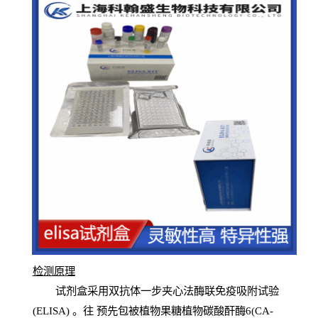
检测原
理
试
剂
盒采用双抗体一步夹心法酶联免疫吸附试验
(
ELISA
) 。往
预
先
包被植物果糖植物碳酸酐酶6(CA-