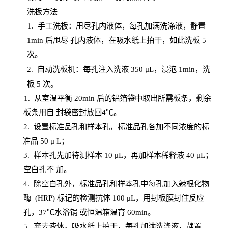
洗板方法
1.
手工洗板：甩尽孔内液体，每孔加满洗涤液，静置
1
min
后甩尽
孔内液体，在吸水纸上拍干，如此洗板
5
次
。
2.
自动洗板机：每孔注入洗液
350 μL，浸泡 1min，洗
板 5 次。
1
. 从室温平衡 20
min
后的铝箔袋中取出所需板条，剩余
板条用自
封
袋密封放回
4℃。
2. 设
置
标准品孔和样本孔，标准品孔各加不同浓度的标
准品
50 μ
L
；
3. 样本孔先加待测样本 10 μL，再加样本稀释液 40 μ
L
；
空白孔不
加。
4
.
除空白孔外，标准品孔和样本孔中每孔加入辣根化物
酶
(
HRP
) 标记的检测抗体 100 μ
L
，用封板膜封住反应
孔，
37℃水浴锅
或恒温箱温育
60
min
。
5.
弃去液体，吸水纸上拍干，每孔加满洗涤液，静置