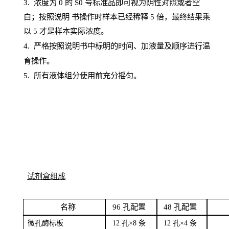
3. 浓度
为
0 的
S
0 号标准品即可视为阴性对照或者空
白；按照说明
书操
作时样本已经稀释
5 倍，最终结果乘
以 5 才是样本实际浓度。
4.
严格按照说明书中标明的时间、加液量及顺序进行温
育操作。
5
.
所有液体组分使用前充分摇匀。
试剂盒组成
名
称
96
孔配
置
4
8
孔配置
微孔酶
标板
12 孔×8
条
12 孔×4
条