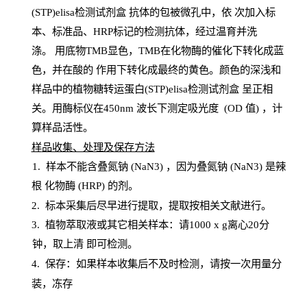
(STP)elisa检测试剂盒
抗体的包被微孔中，依
次加入标
本、标准品、
HRP
标记的检测抗体，经过温育并洗
涤
。
用底物
TMB
显色，
TMB
在化物酶的催化下转化成蓝
色，并在酸的
作用下转化成最终的黄色。颜色的深浅和
样品中的植物糖转运蛋白(STP)elisa检测试剂盒
呈正相
关。用酶标仪在450
nm
波长下测定吸光
度
(
OD
值
) ，计
算样品
活性
。
样
品收集、处理及保存方法
1
.
样本不能含叠氮钠
(
NaN
3) ，因为叠氮钠 (
NaN
3) 是辣
根
化物酶
(
HRP
) 的剂
。
2
.
标本采集后尽早进行提取，提取按相关文献进行。
3
.
植物萃取液或其它相关样本：请
1000
x
g
离心
20分
钟，取上清
即
可检测。
4
. 保存：如果样本收集后不及时检测，请按一次用量分
装，冻存