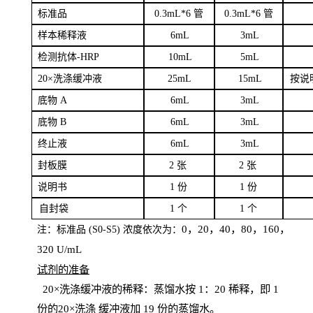
标
准品
0
.3mL*6 管
0
.3mL*6 管
样本
稀释液
6
m
L
3
mL
检测抗体
-H
RP
1
0mL
5
mL
20×洗涤缓冲液
2
5mL
1
5mL
按说
底物
A
6
m
L
3
mL
底
物
B
6
m
L
3
mL
终
止液
6
m
L
3
mL
封板膜
2
张
2 张
说明书
1
份
1
份
自
封袋
1
个
1
个
0，20，40，80，160，
注：标准品
(
S
0-
S
5) 浓度依次为：
320
U
/
mL
试剂的准备
20
×洗涤缓冲液的稀释：蒸馏水按 1：20 稀释，即 1
份的20×洗涤
缓冲液加
19 份
的蒸馏水。