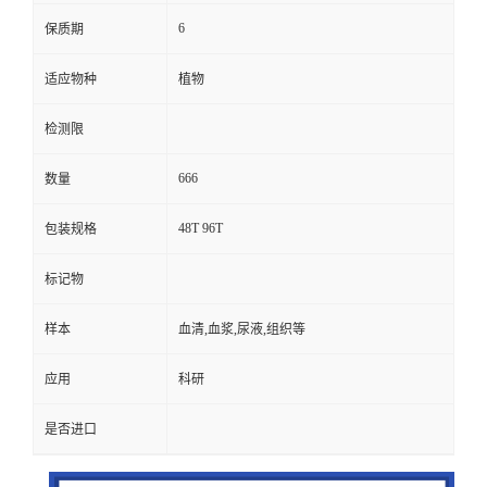
6
保质期
适应物种
植物
检测限
666
数量
48T 96T
包装规格
标记物
样本
血清,血浆,尿液,组织等
应用
科研
是否进口