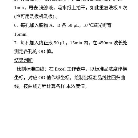
1
min
，甩去
洗涤液，吸水纸上
拍
干，如此重复洗板
5 次
(也可用洗板机洗板) 。
6.
每孔加入底物
A、B 各 50 μL，37℃避光孵育
15min。
7. 每孔加入终止液 50 μ
L
，
15
min
内，在
450
nm
波长处
测定各孔的
OD
值。
结
果判断
绘制
标
准曲线：在
Excel
工作表中，以标准品浓度作横
坐标，对应
OD
值
作纵坐标，绘制出标准品线性回归曲
线，按曲线方程计算各样
本
浓度值。