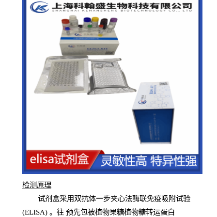
检测原
理
试
剂
盒采用双抗体一步夹心法酶联免疫吸附试验
(
ELISA
) 。往
预
先
包被植物果糖植物糖转运蛋白