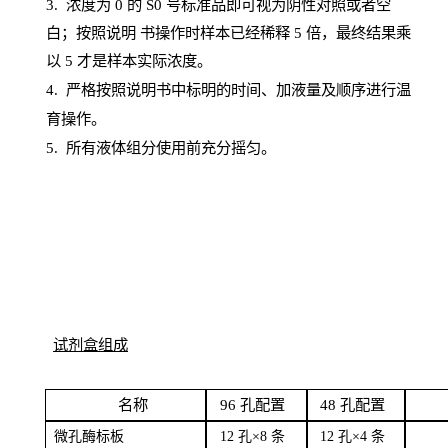
3. 浓度
为
0 的
S
0 号标准品即可视为阴性对照或者空
白；按照说明
书操
作时样本已经稀释
5 倍，最终结果乘
以 5 才是样本实际浓度。
4.
严格按照说明书中标明的时间、加液量及顺序进行温
育操作。
5
.
所有液体组分使用前充分摇匀。
试剂盒组成
名
称
96
孔配
置
4
8
孔配置
微孔酶
标板
12 孔×8
条
12 孔×4
条