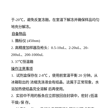
于
-20℃，避免反复冻融，在室温下解冻并确保样品均匀
地充分解
冻
。
自备物品
1
. 酶标仪 (450
nm
)
2.
高精度加样器及枪头：
0.5-10
uL
、
2-20
uL
、
20-
200
uL
、
200-1000
uL
3
. 37℃恒温箱
操
作注意事项
1. 试剂盒保存在 2-8℃ ，使用前室温平衡 20
分钟。从
冰箱取出的
浓
缩洗涤液会有结晶，这属于正常现象，水
浴加热使结晶完全溶解
后再使用。
2.
实验中不用的板条应立即放回自封袋中，密封
(低温
干燥) 保
存
。