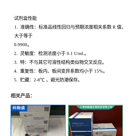
试剂盒性能
1
. 准确性：标准品线性回归与预期浓度相关系数
R
值，
大于等于
0.
9900。
2
.
灵敏度：检测浓度小于
0.1
。
U
/
mL
3
. 特：不与其它可溶性结构类似物交叉反应。
4
.
重复性：板内、板间变异系数均小于
15%。
5. 贮藏：2-8℃ ，避光
防潮保存。
相关产品：