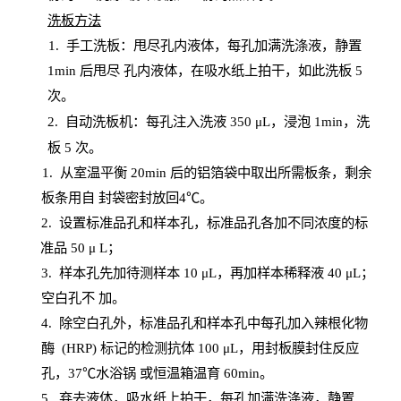
洗板方法
1.
手工洗板：甩尽孔内液体，每孔加满洗涤液，静置
1
min
后甩尽
孔内液体，在吸水纸上拍干，如此洗板
5
次
。
2.
自动洗板机：每孔注入洗液
350 μL，浸泡 1min，洗
板 5 次。
1
. 从室温平衡 20
min
后的铝箔袋中取出所需板条，剩余
板条用自
封
袋密封放回
4℃。
2. 设
置
标准品孔和样本孔，标准品孔各加不同浓度的标
准品
50 μ
L
；
3. 样本孔先加待测样本 10 μL，再加样本稀释液 40 μ
L
；
空白孔不
加。
4
.
除空白孔外，标准品孔和样本孔中每孔加入辣根化物
酶
(
HRP
) 标记的检测抗体 100 μ
L
，用封板膜封住反应
孔，
37℃水浴锅
或恒温箱温育
60
min
。
5.
弃去液体，吸水纸上拍干，每孔加满洗涤液，静置