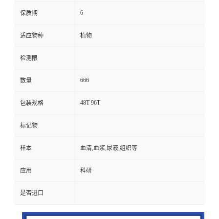
6
保质期
适应物种
植物
检测限
666
数量
48T 96T
包装规格
标记物
样本
血清,血浆,尿液,组织等
应用
科研
是否进口