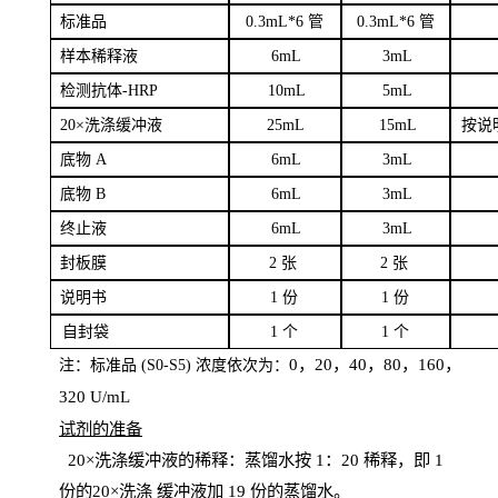
标
准品
0
.3mL*6 管
0
.3mL*6 管
样本
稀释液
6
m
L
3
mL
检测抗体
-H
RP
1
0mL
5
mL
20×洗涤缓冲液
2
5mL
1
5mL
按说
底物
A
6
m
L
3
mL
底
物
B
6
m
L
3
mL
终
止液
6
m
L
3
mL
封板膜
2
张
2 张
说明书
1
份
1
份
自
封袋
1
个
1
个
0，20，40，80，160，
注：标准品
(
S
0-
S
5) 浓度依次为：
320
U
/
mL
试剂的准备
20
×洗涤缓冲液的稀释：蒸馏水按 1：20 稀释，即 1
份的20×洗涤
缓冲液加
19 份
的蒸馏水。