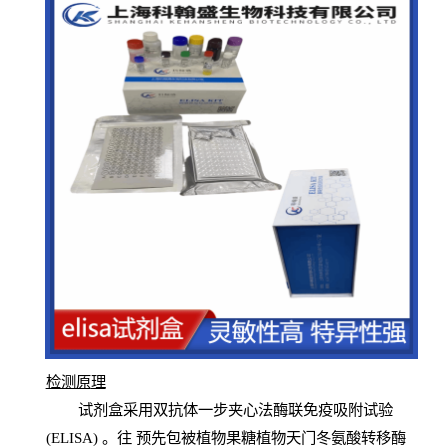
检测原
理
试
剂
盒采用双抗体一步夹心法酶联免疫吸附试验
(
ELISA
) 。往
预
先
包被植物果糖植物天门冬氨酸转移酶