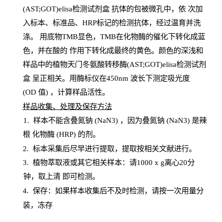
(AST;GOT)elisa检测试剂盒
抗体的包被微孔中，依
次加
入标本、标准品、
HRP
标记的检测抗体，经过温育并洗
涤
。
用底物
TMB
显色，
TMB
在化物酶的催化下转化成蓝
色，并在酸的
作用下转化成最终的黄色。颜色的深浅和
样品中的植物天门冬氨酸转移酶(AST;GOT)elisa检测试剂
盒
呈正相关。用酶标仪在450
nm
波长下测定吸光
度
(
OD
值
) ，计算样品
活性
。
样
品收集、处理及保存方法
1
.
样本不能含叠氮钠
(
NaN
3) ，因为叠氮钠 (
NaN
3) 是辣
根
化物酶
(
HRP
) 的剂
。
2
.
标本采集后尽早进行提取，提取按相关文献进行。
3
.
植物萃取液或其它相关样本：请
1000
x
g
离心
20分
钟，取上清
即
可检测。
4
. 保存：如果样本收集后不及时检测，请按一次用量分
装，冻存