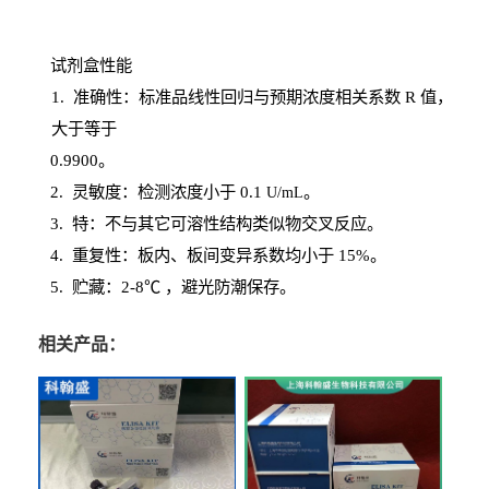
试剂盒性能
1
. 准确性：标准品线性回归与预期浓度相关系数
R
值，
大于等于
0.
9900。
2
.
灵敏度：检测浓度小于
0.1
。
U
/
mL
3
. 特：不与其它可溶性结构类似物交叉反应。
4
.
重复性：板内、板间变异系数均小于
15%。
5. 贮藏：2-8℃ ，避光
防潮保存。
相关产品：