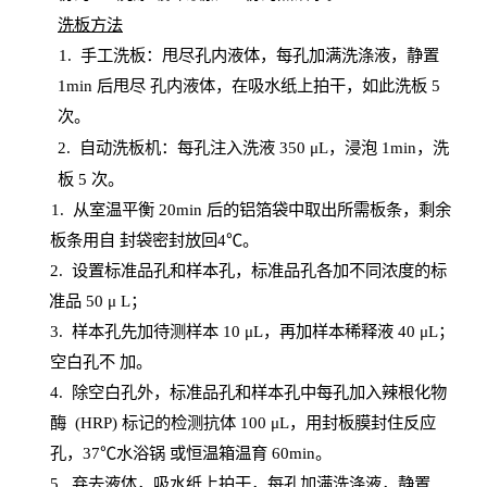
洗板方法
1.
手工洗板：甩尽孔内液体，每孔加满洗涤液，静置
1
min
后甩尽
孔内液体，在吸水纸上拍干，如此洗板
5
次
。
2.
自动洗板机：每孔注入洗液
350 μL，浸泡 1min，洗
板 5 次。
1
. 从室温平衡 20
min
后的铝箔袋中取出所需板条，剩余
板条用自
封
袋密封放回
4℃。
2. 设
置
标准品孔和样本孔，标准品孔各加不同浓度的标
准品
50 μ
L
；
3. 样本孔先加待测样本 10 μL，再加样本稀释液 40 μ
L
；
空白孔不
加。
4
.
除空白孔外，标准品孔和样本孔中每孔加入辣根化物
酶
(
HRP
) 标记的检测抗体 100 μ
L
，用封板膜封住反应
孔，
37℃水浴锅
或恒温箱温育
60
min
。
5.
弃去液体，吸水纸上拍干，每孔加满洗涤液，静置