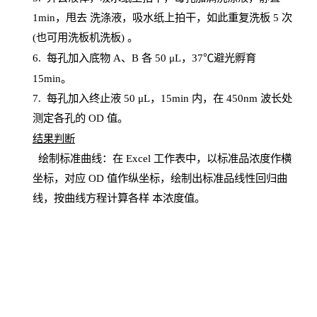
1
min
，甩去
洗涤液，吸水纸上
拍
干，如此重复洗板
5 次
(也可用洗板机洗板) 。
6.
每孔加入底物
A、B 各 50 μL，37℃避光孵育
15min。
7. 每孔加入终止液 50 μ
L
，
15
min
内，在
450
nm
波长处
测定各孔的
OD
值。
结
果判断
绘制
标
准曲线：在
Excel
工作表中，以标准品浓度作横
坐标，对应
OD
值
作纵坐标，绘制出标准品线性回归曲
线，按曲线方程计算各样
本
浓度值。