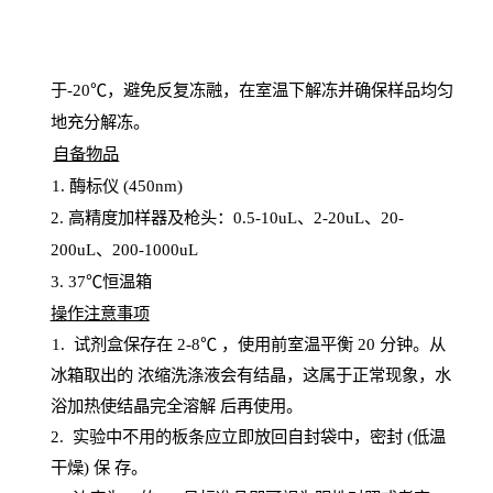
于
-20℃，避免反复冻融，在室温下解冻并确保样品均匀
地充分解
冻
。
自备物品
1
. 酶标仪 (450
nm
)
2.
高精度加样器及枪头：
0.5-10
uL
、
2-20
uL
、
20-
200
uL
、
200-1000
uL
3
. 37℃恒温箱
操
作注意事项
1. 试剂盒保存在 2-8℃ ，使用前室温平衡 20
分钟。从
冰箱取出的
浓
缩洗涤液会有结晶，这属于正常现象，水
浴加热使结晶完全溶解
后再使用。
2.
实验中不用的板条应立即放回自封袋中，密封
(低温
干燥) 保
存
。