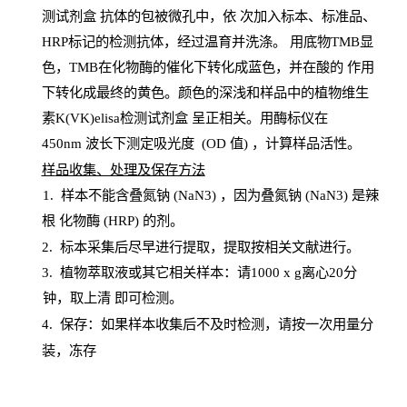
测试剂盒
抗体的包被微孔中，依
次加入标本、标准品、
HRP
标记的检测抗体，经过温育并洗涤
。
用底物
TMB
显
色，
TMB
在化物酶的催化下转化成蓝色，并在酸的
作用
下转化成最终的黄色。颜色的深浅和样品中的植物维生
素K(VK)elisa检测试剂盒
呈正相关。用酶标仪在
450
nm
波长下测定吸光
度
(
OD
值
) ，计算样品
活性
。
样
品收集、处理及保存方法
1
.
样本不能含叠氮钠
(
NaN
3) ，因为叠氮钠 (
NaN
3) 是辣
根
化物酶
(
HRP
) 的剂
。
2
.
标本采集后尽早进行提取，提取按相关文献进行。
3
.
植物萃取液或其它相关样本：请
1000
x
g
离心
20分
钟，取上清
即
可检测。
4
. 保存：如果样本收集后不及时检测，请按一次用量分
装，冻存