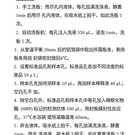
1.
手工洗板：甩尽孔内液体，每孔加满洗涤液，静置
1
min
后甩尽
孔内液体，在吸水纸上拍干，如此洗板
5
次
。
2.
自动洗板机：每孔注入洗液
350 μL，浸泡 1min，洗
板 5 次。
1
. 从室温平衡 20
min
后的铝箔袋中取出所需板条，剩余
板条用自
封
袋密封放回
4℃。
2. 设
置
标准品孔和样本孔，标准品孔各加不同浓度的标
准品
50 μ
L
；
3. 样本孔先加待测样本 10 μL，再加样本稀释液 40 μ
L
；
空白孔不
加。
4
.
除空白孔外，标准品孔和样本孔中每孔加入辣根化物
酶
(
HRP
) 标记的检测抗体 100 μ
L
，用封板膜封住反应
孔，
37℃水浴锅
或恒温箱温育
60
min
。
5.
弃去液体，吸水纸上拍干，每孔加满洗涤液，静置
1
min
，甩去
洗涤液，吸水纸上
拍
干，如此重复洗板
5 次