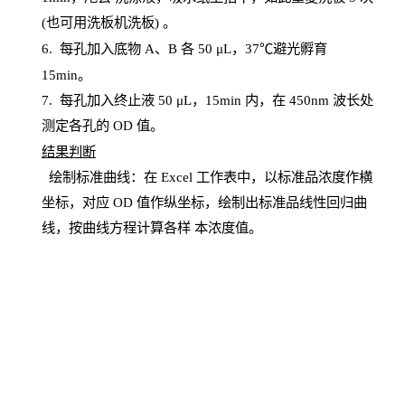
(也可用洗板机洗板) 。
6.
每孔加入底物
A、B 各 50 μL，37℃避光孵育
15min。
7. 每孔加入终止液 50 μ
L
，
15
min
内，在
450
nm
波长处
测定各孔的
OD
值。
结
果判断
绘制
标
准曲线：在
Excel
工作表中，以标准品浓度作横
坐标，对应
OD
值
作纵坐标，绘制出标准品线性回归曲
线，按曲线方程计算各样
本
浓度值。