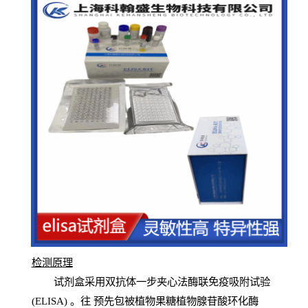
检测原
理
试
剂
盒采用双抗体一步夹心法酶联免疫吸附试验
(
ELISA
) 。往
预
先
包被植物果糖植物腺苷酸环化酶