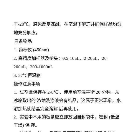
于
-20℃，避免反复冻融，在室温下解冻并确保样品均匀
地充分解
冻
。
自备物品
1
. 酶标仪 (450
nm
)
2.
高精度加样器及枪头：
0.5-10
uL
、
2-20
uL
、
20-
200
uL
、
200-1000
uL
3
. 37℃恒温箱
操
作注意事项
1. 试剂盒保存在 2-8℃ ，使用前室温平衡 20
分钟。从
冰箱取出的
浓
缩洗涤液会有结晶，这属于正常现象，水
浴加热使结晶完全溶解
后再使用。
2.
实验中不用的板条应立即放回自封袋中，密封
(低温
干燥) 保
存
。