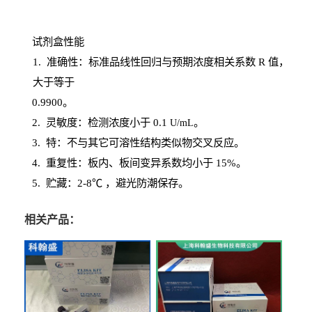
试剂盒性能
1
. 准确性：标准品线性回归与预期浓度相关系数
R
值，
大于等于
0.
9900。
2
.
灵敏度：检测浓度小于
0.1
。
U
/
mL
3
. 特：不与其它可溶性结构类似物交叉反应。
4
.
重复性：板内、板间变异系数均小于
15%。
5. 贮藏：2-8℃ ，避光
防潮保存。
相关产品：