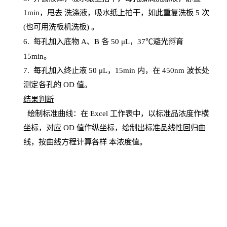
1
min
，甩去
洗涤液，吸水纸上
拍
干，如此重复洗板
5 次
(也可用洗板机洗板) 。
6.
每孔加入底物
A、B 各 50 μL，37℃避光孵育
15min。
7. 每孔加入终止液 50 μ
L
，
15
min
内，在
450
nm
波长处
测定各孔的
OD
值。
结
果判断
绘制
标
准曲线：在
Excel
工作表中，以标准品浓度作横
坐标，对应
OD
值
作纵坐标，绘制出标准品线性回归曲
线，按曲线方程计算各样
本
浓度值。