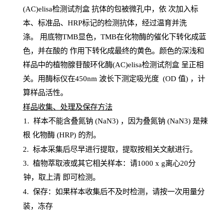
(AC)elisa检测试剂盒
抗体的包被微孔中，依
次加入标
本、标准品、
HRP
标记的检测抗体，经过温育并洗
涤
。
用底物
TMB
显色，
TMB
在化物酶的催化下转化成蓝
色，并在酸的
作用下转化成最终的黄色。颜色的深浅和
样品中的植物腺苷酸环化酶(AC)elisa检测试剂盒
呈正相
关。用酶标仪在450
nm
波长下测定吸光
度
(
OD
值
) ，计
算样品
活性
。
样
品收集、处理及保存方法
1
.
样本不能含叠氮钠
(
NaN
3) ，因为叠氮钠 (
NaN
3) 是辣
根
化物酶
(
HRP
) 的剂
。
2
.
标本采集后尽早进行提取，提取按相关文献进行。
3
.
植物萃取液或其它相关样本：请
1000
x
g
离心
20分
钟，取上清
即
可检测。
4
. 保存：如果样本收集后不及时检测，请按一次用量分
装，冻存