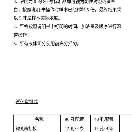
3. 浓度
为
0 的
S
0 号标准品即可视为阴性对照或者空
白；按照说明
书操
作时样本已经稀释
5 倍，最终结果乘
以 5 才是样本实际浓度。
4.
严格按照说明书中标明的时间、加液量及顺序进行温
育操作。
5
.
所有液体组分使用前充分摇匀。
试剂盒组成
名
称
96
孔配
置
4
8
孔配置
微孔酶
标板
12 孔×8
条
12 孔×4
条