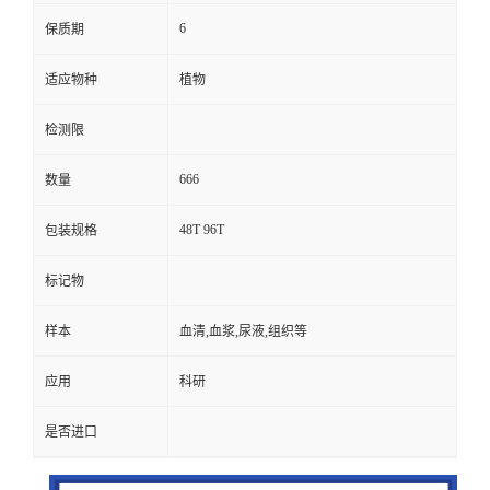
6
保质期
适应物种
植物
检测限
666
数量
48T 96T
包装规格
标记物
样本
血清,血浆,尿液,组织等
应用
科研
是否进口