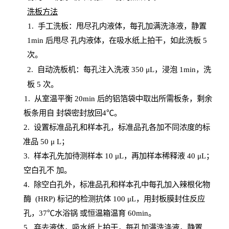
洗板方法
1.
手工洗板：甩尽孔内液体，每孔加满洗涤液，静置
1
min
后甩尽
孔内液体，在吸水纸上拍干，如此洗板
5
次
。
2.
自动洗板机：每孔注入洗液
350 μL，浸泡 1min，洗
板 5 次。
1
. 从室温平衡 20
min
后的铝箔袋中取出所需板条，剩余
板条用自
封
袋密封放回
4℃。
2. 设
置
标准品孔和样本孔，标准品孔各加不同浓度的标
准品
50 μ
L
；
3. 样本孔先加待测样本 10 μL，再加样本稀释液 40 μ
L
；
空白孔不
加。
4
.
除空白孔外，标准品孔和样本孔中每孔加入辣根化物
酶
(
HRP
) 标记的检测抗体 100 μ
L
，用封板膜封住反应
孔，
37℃水浴锅
或恒温箱温育
60
min
。
5.
弃去液体，吸水纸上拍干，每孔加满洗涤液，静置