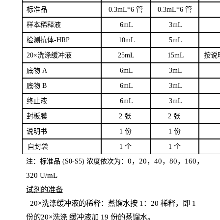
标
准品
0
.3mL*6 管
0
.3mL*6 管
样本
稀释液
6
m
L
3
mL
检测抗体
-H
RP
1
0mL
5
mL
20×洗涤缓冲液
2
5mL
1
5mL
按说
底物
A
6
m
L
3
mL
底
物
B
6
m
L
3
mL
终
止液
6
m
L
3
mL
封板膜
2
张
2 张
说明书
1
份
1
份
自
封袋
1
个
1
个
0，20，40，80，160，
注：标准品
(
S
0-
S
5) 浓度依次为：
320
U
/
mL
试剂的准备
20
×洗涤缓冲液的稀释：蒸馏水按 1：20 稀释，即 1
份的20×洗涤
缓冲液加
19 份
的蒸馏水。