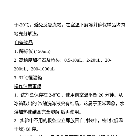
于
-20℃，避免反复冻融，在室温下解冻并确保样品均匀
地充分解
冻
。
自备物品
1
. 酶标仪 (450
nm
)
2.
高精度加样器及枪头：
0.5-10
uL
、
2-20
uL
、
20-
200
uL
、
200-1000
uL
3
. 37℃恒温箱
操
作注意事项
1. 试剂盒保存在 2-8℃ ，使用前室温平衡 20
分钟。从
冰箱取出的
浓
缩洗涤液会有结晶，这属于正常现象，水
浴加热使结晶完全溶解
后再使用。
2.
实验中不用的板条应立即放回自封袋中，密封
(低温
干燥) 保
存
。