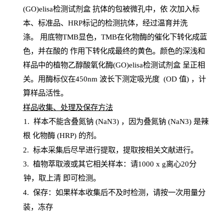
(GO)elisa检测试剂盒
抗体的包被微孔中，依
次加入标
本、标准品、
HRP
标记的检测抗体，经过温育并洗
涤
。
用底物
TMB
显色，
TMB
在化物酶的催化下转化成蓝
色，并在酸的
作用下转化成最终的黄色。颜色的深浅和
样品中的植物乙醇酸氧化酶(GO)elisa检测试剂盒
呈正相
关。用酶标仪在450
nm
波长下测定吸光
度
(
OD
值
) ，计
算样品
活性
。
样
品收集、处理及保存方法
1
.
样本不能含叠氮钠
(
NaN
3) ，因为叠氮钠 (
NaN
3) 是辣
根
化物酶
(
HRP
) 的剂
。
2
.
标本采集后尽早进行提取，提取按相关文献进行。
3
.
植物萃取液或其它相关样本：请
1000
x
g
离心
20分
钟，取上清
即
可检测。
4
. 保存：如果样本收集后不及时检测，请按一次用量分
装，冻存