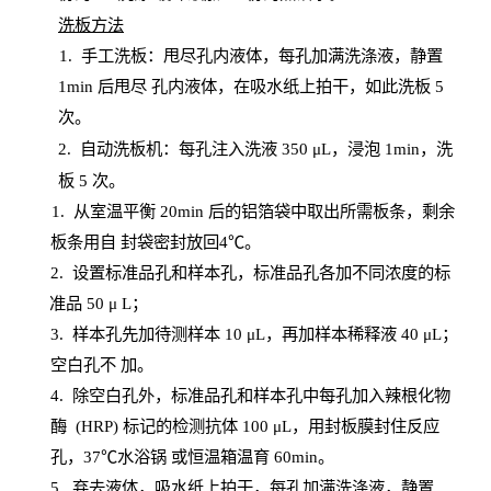
洗板方法
1.
手工洗板：甩尽孔内液体，每孔加满洗涤液，静置
1
min
后甩尽
孔内液体，在吸水纸上拍干，如此洗板
5
次
。
2.
自动洗板机：每孔注入洗液
350 μL，浸泡 1min，洗
板 5 次。
1
. 从室温平衡 20
min
后的铝箔袋中取出所需板条，剩余
板条用自
封
袋密封放回
4℃。
2. 设
置
标准品孔和样本孔，标准品孔各加不同浓度的标
准品
50 μ
L
；
3. 样本孔先加待测样本 10 μL，再加样本稀释液 40 μ
L
；
空白孔不
加。
4
.
除空白孔外，标准品孔和样本孔中每孔加入辣根化物
酶
(
HRP
) 标记的检测抗体 100 μ
L
，用封板膜封住反应
孔，
37℃水浴锅
或恒温箱温育
60
min
。
5.
弃去液体，吸水纸上拍干，每孔加满洗涤液，静置