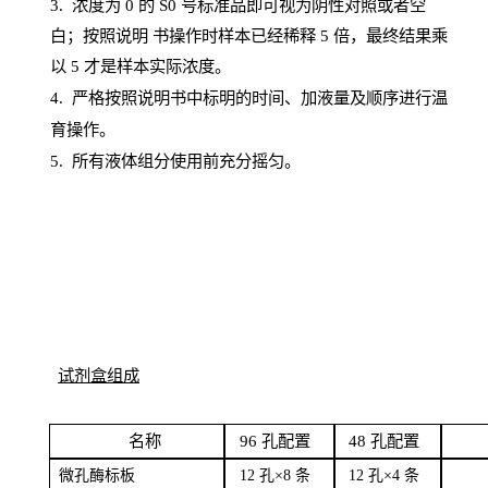
3. 浓度
为
0 的
S
0 号标准品即可视为阴性对照或者空
白；按照说明
书操
作时样本已经稀释
5 倍，最终结果乘
以 5 才是样本实际浓度。
4.
严格按照说明书中标明的时间、加液量及顺序进行温
育操作。
5
.
所有液体组分使用前充分摇匀。
试剂盒组成
名
称
96
孔配
置
4
8
孔配置
微孔酶
标板
12 孔×8
条
12 孔×4
条