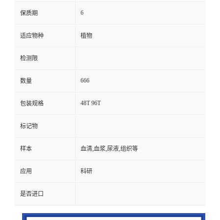
6
保质期
适应物种
植物
检测限
666
数量
48T 96T
包装规格
标记物
样本
血清,血浆,尿液,组织等
应用
科研
是否进口