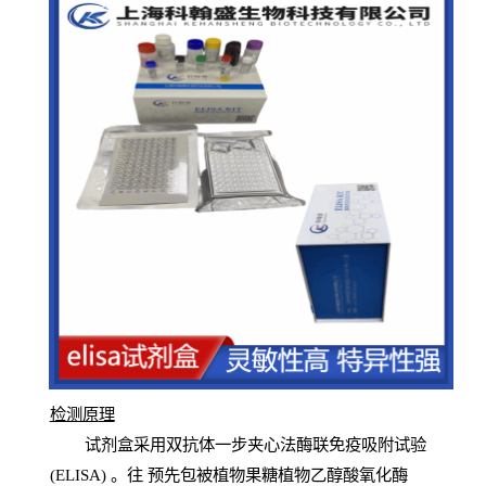
检测原
理
试
剂
盒采用双抗体一步夹心法酶联免疫吸附试验
(
ELISA
) 。往
预
先
包被植物果糖植物乙醇酸氧化酶