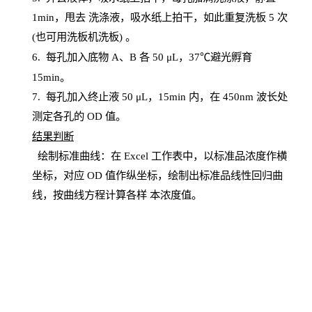
1
min
，甩去
洗涤液，吸水纸上
拍
干，如此重复洗板
5 次
(也可用洗板机洗板) 。
6.
每孔加入底物
A、B 各 50 μL，37℃避光孵育
15min。
7. 每孔加入终止液 50 μ
L
，
15
min
内，在
450
nm
波长处
测定各孔的
OD
值。
结
果判断
绘制
标
准曲线：在
Excel
工作表中，以标准品浓度作横
坐标，对应
OD
值
作纵坐标，绘制出标准品线性回归曲
线，按曲线方程计算各样
本
浓度值。