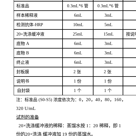
标
准品
0
.3mL*6 管
0
.3mL*6 管
样本
稀释液
6
m
L
3
mL
检测抗体
-H
RP
1
0mL
5
mL
20×洗涤缓冲液
2
5mL
1
5mL
按说
底物
A
6
m
L
3
mL
底
物
B
6
m
L
3
mL
终
止液
6
m
L
3
mL
封板膜
2
张
2 张
说明书
1
份
1
份
自
封袋
1
个
1
个
0，20，40，80，160，
注：标准品
(
S
0-
S
5) 浓度依次为：
320
U
/
mL
试剂的准备
20
×洗涤缓冲液的稀释：蒸馏水按 1：20 稀释，即 1
份的20×洗涤
缓冲液加
19 份
的蒸馏水。