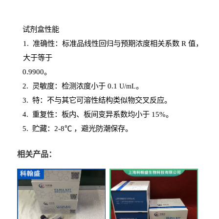
试剂盒性能
1
. 准确性：标准品线性回归与预期浓度相关系数
R
值，
大于等于
0.
9900。
2
.
灵敏度：检测浓度小于
0.1
。
U
/
mL
3
. 特：不与其它可溶性结构类似物交叉反应。
4
.
重复性：板内、板间变异系数均小于
15%。
5. 贮藏：2-8℃ ，避光
防潮保存。
相关产品：