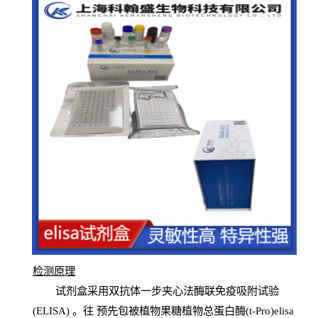
检测原
理
试
剂
盒采用双抗体一步夹心法酶联免疫吸附试验
(
ELISA
) 。往
预
先
包被植物果糖植物总蛋白酶(t-Pro)elisa