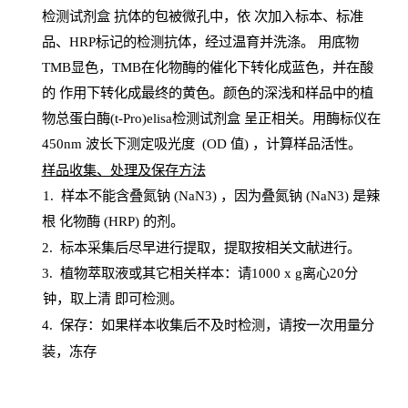
检测试剂盒
抗体的包被微孔中，依
次加入标本、标准
品、
HRP
标记的检测抗体，经过温育并洗涤
。
用底物
TMB
显色，
TMB
在化物酶的催化下转化成蓝色，并在酸
的
作用下转化成最终的黄色。颜色的深浅和样品中的植
物总蛋白酶(t-Pro)elisa检测试剂盒
呈正相关。用酶标仪在
450
nm
波长下测定吸光
度
(
OD
值
) ，计算样品
活性
。
样
品收集、处理及保存方法
1
.
样本不能含叠氮钠
(
NaN
3) ，因为叠氮钠 (
NaN
3) 是辣
根
化物酶
(
HRP
) 的剂
。
2
.
标本采集后尽早进行提取，提取按相关文献进行。
3
.
植物萃取液或其它相关样本：请
1000
x
g
离心
20分
钟，取上清
即
可检测。
4
. 保存：如果样本收集后不及时检测，请按一次用量分
装，冻存