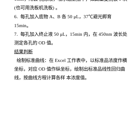
(也可用洗板机洗板) 。
6.
每孔加入底物
A、B 各 50 μL，37℃避光孵育
15min。
7. 每孔加入终止液 50 μ
L
，
15
min
内，在
450
nm
波长处
测定各孔的
OD
值。
结
果判断
绘制
标
准曲线：在
Excel
工作表中，以标准品浓度作横
坐标，对应
OD
值
作纵坐标，绘制出标准品线性回归曲
线，按曲线方程计算各样
本
浓度值。