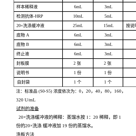
样本
稀释液
6
m
L
3
mL
检测抗体
-H
RP
1
0mL
5
mL
20×洗涤缓冲液
2
5mL
1
5mL
按说
底物
A
6
m
L
3
mL
底
物
B
6
m
L
3
mL
终
止液
6
m
L
3
mL
封板膜
2
张
2 张
说明书
1
份
1
份
自
封袋
1
个
1
个
0，20，40，80，160，
注：标准品
(
S
0-
S
5) 浓度依次为：
320
U
/
mL
试剂的准备
20
×洗涤缓冲液的稀释：蒸馏水按 1：20 稀释，即 1
份的20×洗涤
缓冲液加
19 份
的蒸馏水。
洗板方法