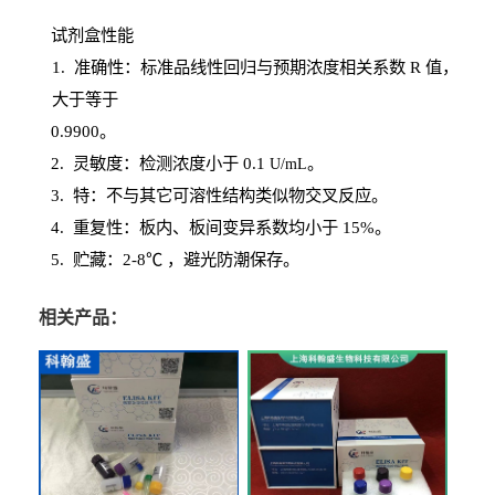
试剂盒性能
1
. 准确性：标准品线性回归与预期浓度相关系数
R
值，
大于等于
0.
9900。
2
.
灵敏度：检测浓度小于
0.1
。
U
/
mL
3
. 特：不与其它可溶性结构类似物交叉反应。
4
.
重复性：板内、板间变异系数均小于
15%。
5. 贮藏：2-8℃ ，避光
防潮保存。
相关产品：