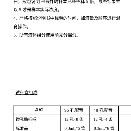
白；按照说明
书操
作时样本已经稀释
5 倍，最终结果乘
以 5 才是样本实际浓度。
4.
严格按照说明书中标明的时间、加液量及顺序进行温
育操作。
5
.
所有液体组分使用前充分摇匀。
试剂盒组成
名
称
96
孔配
置
4
8
孔配置
微孔酶
标板
12 孔×8
条
12 孔×4
条
标
准品
0
.3mL*6 管
0
.3mL*6 管