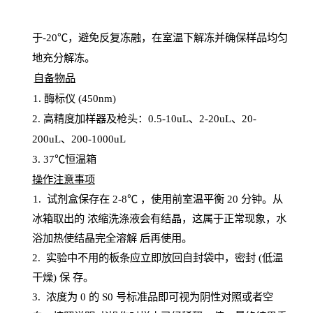
于
-20℃，避免反复冻融，在室温下解冻并确保样品均匀
地充分解
冻
。
自备物品
1
. 酶标仪 (450
nm
)
2.
高精度加样器及枪头：
0.5-10
uL
、
2-20
uL
、
20-
200
uL
、
200-1000
uL
3
. 37℃恒温箱
操
作注意事项
1. 试剂盒保存在 2-8℃ ，使用前室温平衡 20
分钟。从
冰箱取出的
浓
缩洗涤液会有结晶，这属于正常现象，水
浴加热使结晶完全溶解
后再使用。
2.
实验中不用的板条应立即放回自封袋中，密封
(低温
干燥) 保
存
。
3. 浓度
为
0 的
S
0 号标准品即可视为阴性对照或者空