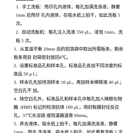
1.
手工洗板：甩尽孔内液体，每孔加满洗涤液，静置
1
min
后甩尽
孔内液体，在吸水纸上拍干，如此洗板
5
次
。
2.
自动洗板机：每孔注入洗液
350 μL，浸泡 1min，洗
板 5 次。
1
. 从室温平衡 20
min
后的铝箔袋中取出所需板条，剩余
板条用自
封
袋密封放回
4℃。
2. 设
置
标准品孔和样本孔，标准品孔各加不同浓度的标
准品
50 μ
L
；
3. 样本孔先加待测样本 10 μL，再加样本稀释液 40 μ
L
；
空白孔不
加。
4
.
除空白孔外，标准品孔和样本孔中每孔加入辣根化物
酶
(
HRP
) 标记的检测抗体 100 μ
L
，用封板膜封住反应
孔，
37℃水浴锅
或恒温箱温育
60
min
。
5.
弃去液体，吸水纸上拍干，每孔加满洗涤液，静置
1
min
，甩去
洗涤液，吸水纸上
拍
干，如此重复洗板
5 次