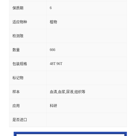
6
保质期
适应物种
植物
检测限
666
数量
48T 96T
包装规格
标记物
样本
血清,血浆,尿液,组织等
应用
科研
是否进口