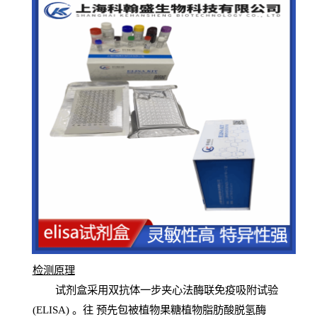
检测原
理
试
剂
盒采用双抗体一步夹心法酶联免疫吸附试验
(
ELISA
) 。往
预
先
包被植物果糖植物脂肪酸脱氢酶