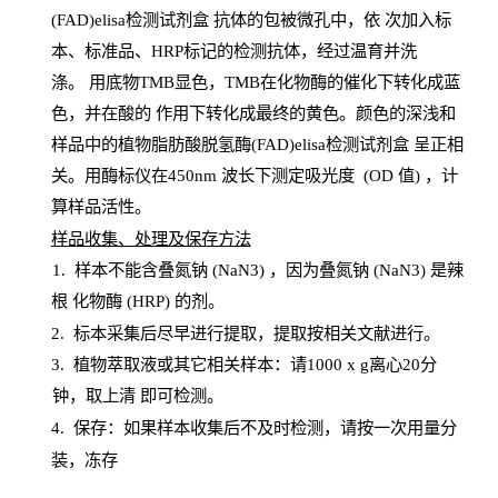
(FAD)elisa检测试剂盒
抗体的包被微孔中，依
次加入标
本、标准品、
HRP
标记的检测抗体，经过温育并洗
涤
。
用底物
TMB
显色，
TMB
在化物酶的催化下转化成蓝
色，并在酸的
作用下转化成最终的黄色。颜色的深浅和
样品中的植物脂肪酸脱氢酶(FAD)elisa检测试剂盒
呈正相
关。用酶标仪在450
nm
波长下测定吸光
度
(
OD
值
) ，计
算样品
活性
。
样
品收集、处理及保存方法
1
.
样本不能含叠氮钠
(
NaN
3) ，因为叠氮钠 (
NaN
3) 是辣
根
化物酶
(
HRP
) 的剂
。
2
.
标本采集后尽早进行提取，提取按相关文献进行。
3
.
植物萃取液或其它相关样本：请
1000
x
g
离心
20分
钟，取上清
即
可检测。
4
. 保存：如果样本收集后不及时检测，请按一次用量分
装，冻存