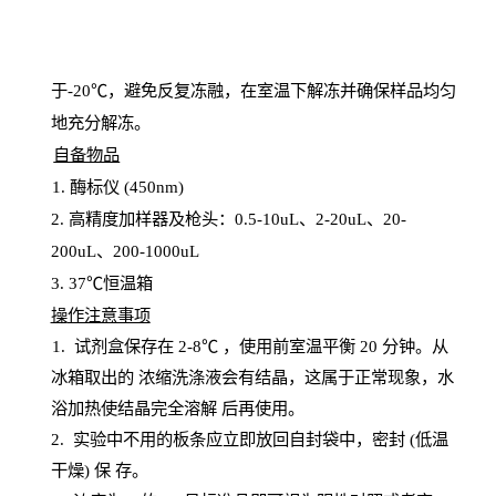
于
-20℃，避免反复冻融，在室温下解冻并确保样品均匀
地充分解
冻
。
自备物品
1
. 酶标仪 (450
nm
)
2.
高精度加样器及枪头：
0.5-10
uL
、
2-20
uL
、
20-
200
uL
、
200-1000
uL
3
. 37℃恒温箱
操
作注意事项
1. 试剂盒保存在 2-8℃ ，使用前室温平衡 20
分钟。从
冰箱取出的
浓
缩洗涤液会有结晶，这属于正常现象，水
浴加热使结晶完全溶解
后再使用。
2.
实验中不用的板条应立即放回自封袋中，密封
(低温
干燥) 保
存
。