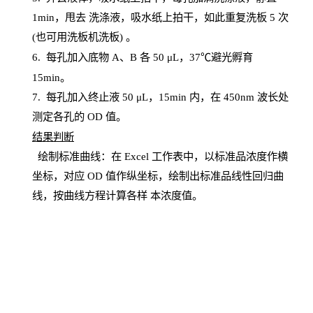
1
min
，甩去
洗涤液，吸水纸上
拍
干，如此重复洗板
5 次
(也可用洗板机洗板) 。
6.
每孔加入底物
A、B 各 50 μL，37℃避光孵育
15min。
7. 每孔加入终止液 50 μ
L
，
15
min
内，在
450
nm
波长处
测定各孔的
OD
值。
结
果判断
绘制
标
准曲线：在
Excel
工作表中，以标准品浓度作横
坐标，对应
OD
值
作纵坐标，绘制出标准品线性回归曲
线，按曲线方程计算各样
本
浓度值。