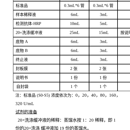
标
准品
0
.3mL*6 管
0
.3mL*6 管
样本
稀释液
6
m
L
3
mL
检测抗体
-H
RP
1
0mL
5
mL
20×洗涤缓冲液
2
5mL
1
5mL
按说
底物
A
6
m
L
3
mL
底
物
B
6
m
L
3
mL
终
止液
6
m
L
3
mL
封板膜
2
张
2 张
说明书
1
份
1
份
自
封袋
1
个
1
个
0，20，40，80，160，
注：标准品
(
S
0-
S
5) 浓度依次为：
320
U
/
mL
试剂的准备
20
×洗涤缓冲液的稀释：蒸馏水按 1：20 稀释，即 1
份的20×洗涤
缓冲液加
19 份
的蒸馏水。