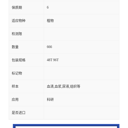
6
保质期
适应物种
植物
检测限
666
数量
48T 96T
包装规格
标记物
样本
血清,血浆,尿液,组织等
应用
科研
是否进口