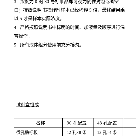
3. 浓度
为
0 的
S
0 号标准品即可视为阴性对照或者空
白；按照说明
书操
作时样本已经稀释
5 倍，最终结果乘
以 5 才是样本实际浓度。
4.
严格按照说明书中标明的时间、加液量及顺序进行温
育操作。
5
.
所有液体组分使用前充分摇匀。
试剂盒组成
名
称
96
孔配
置
4
8
孔配置
微孔酶
标板
12 孔×8
条
12 孔×4
条