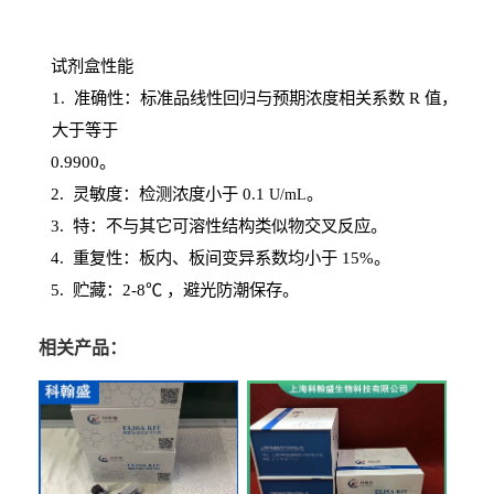
试剂盒性能
1
. 准确性：标准品线性回归与预期浓度相关系数
R
值，
大于等于
0.
9900。
2
.
灵敏度：检测浓度小于
0.1
。
U
/
mL
3
. 特：不与其它可溶性结构类似物交叉反应。
4
.
重复性：板内、板间变异系数均小于
15%。
5. 贮藏：2-8℃ ，避光
防潮保存。
相关产品：