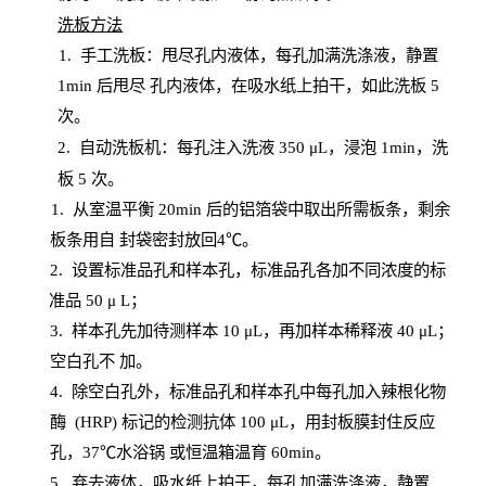
洗板方法
1.
手工洗板：甩尽孔内液体，每孔加满洗涤液，静置
1
min
后甩尽
孔内液体，在吸水纸上拍干，如此洗板
5
次
。
2.
自动洗板机：每孔注入洗液
350 μL，浸泡 1min，洗
板 5 次。
1
. 从室温平衡 20
min
后的铝箔袋中取出所需板条，剩余
板条用自
封
袋密封放回
4℃。
2. 设
置
标准品孔和样本孔，标准品孔各加不同浓度的标
准品
50 μ
L
；
3. 样本孔先加待测样本 10 μL，再加样本稀释液 40 μ
L
；
空白孔不
加。
4
.
除空白孔外，标准品孔和样本孔中每孔加入辣根化物
酶
(
HRP
) 标记的检测抗体 100 μ
L
，用封板膜封住反应
孔，
37℃水浴锅
或恒温箱温育
60
min
。
5.
弃去液体，吸水纸上拍干，每孔加满洗涤液，静置