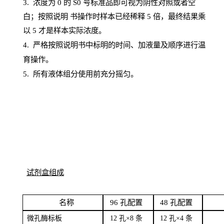
3. 浓度
为
0 的
S
0 号标准品即可视为阴性对照或者空
白；按照说明
书操
作时样本已经稀释
5 倍，最终结果乘
以 5 才是样本实际浓度。
4.
严格按照说明书中标明的时间、加液量及顺序进行温
育操作。
5
.
所有液体组分使用前充分摇匀。
试剂盒组成
名
称
96
孔配
置
4
8
孔配置
微孔酶
标板
12 孔×8
条
12 孔×4
条