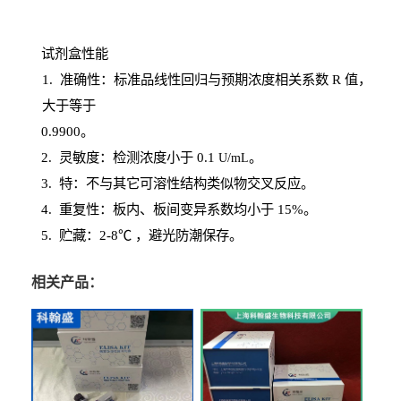
试剂盒性能
1
. 准确性：标准品线性回归与预期浓度相关系数
R
值，
大于等于
0.
9900。
2
.
灵敏度：检测浓度小于
0.1
。
U
/
mL
3
. 特：不与其它可溶性结构类似物交叉反应。
4
.
重复性：板内、板间变异系数均小于
15%。
5. 贮藏：2-8℃ ，避光
防潮保存。
相关产品：