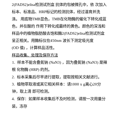
2(FADS2)elisa检测试剂盒
抗体的包被微孔中，依
次加入
标本、标准品、
HRP
标记的检测抗体，经过温育并洗
涤
。
用底物
TMB
显色，
TMB
在化物酶的催化下转化成蓝
色，并在酸的
作用下转化成最终的黄色。颜色的深浅和
样品中的植物脂肪酸去饱和酶2(FADS2)elisa检测试剂盒
呈正相关。用酶标仪在450
nm
波长下测定吸光
度
(
OD
值
) ，计算样品
活性
。
样
品收集、处理及保存方法
1
.
样本不能含叠氮钠
(
NaN
3) ，因为叠氮钠 (
NaN
3) 是辣
根
化物酶
(
HRP
) 的剂
。
2
.
标本采集后尽早进行提取，提取按相关文献进行。
3
.
植物萃取液或其它相关样本：请
1000
x
g
离心
20分
钟，取上清
即
可检测。
4
. 保存：如果样本收集后不及时检测，请按一次用量分
装，冻存