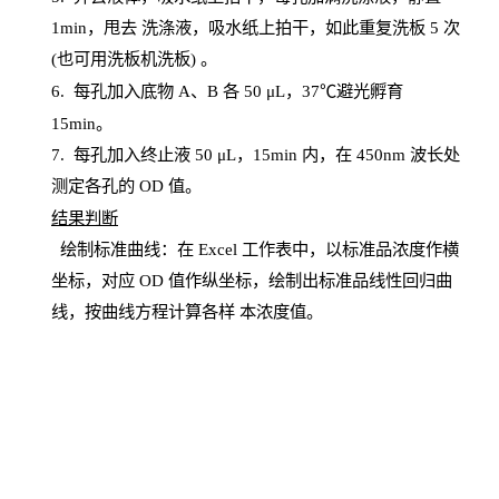
1
min
，甩去
洗涤液，吸水纸上
拍
干，如此重复洗板
5 次
(也可用洗板机洗板) 。
6.
每孔加入底物
A、B 各 50 μL，37℃避光孵育
15min。
7. 每孔加入终止液 50 μ
L
，
15
min
内，在
450
nm
波长处
测定各孔的
OD
值。
结
果判断
绘制
标
准曲线：在
Excel
工作表中，以标准品浓度作横
坐标，对应
OD
值
作纵坐标，绘制出标准品线性回归曲
线，按曲线方程计算各样
本
浓度值。