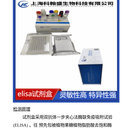
检测原
理
试
剂
盒采用双抗体一步夹心法酶联免疫吸附试验
(
ELISA
) 。往
预
先
包被植物果糖植物脂肪酸去饱和酶