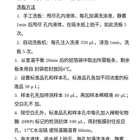
洗板方法
1.
手工洗板：甩尽孔内液体，每孔加满洗涤液，静置
1
min
后甩尽
孔内液体，在吸水纸上拍干，如此洗板
5
次
。
2.
自动洗板机：每孔注入洗液
350 μL，浸泡 1min，洗
板 5 次。
1
. 从室温平衡 20
min
后的铝箔袋中取出所需板条，剩余
板条用自
封
袋密封放回
4℃。
2. 设
置
标准品孔和样本孔，标准品孔各加不同浓度的标
准品
50 μ
L
；
3. 样本孔先加待测样本 10 μL，再加样本稀释液 40 μ
L
；
空白孔不
加。
4
.
除空白孔外，标准品孔和样本孔中每孔加入辣根化物
酶
(
HRP
) 标记的检测抗体 100 μ
L
，用封板膜封住反应
孔，
37℃水浴锅
或恒温箱温育
60
min
。
5.
弃去液体，吸水纸上拍干，每孔加满洗涤液，静置