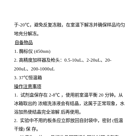
于
-20℃，避免反复冻融，在室温下解冻并确保样品均匀
地充分解
冻
。
自备物品
1
. 酶标仪 (450
nm
)
2.
高精度加样器及枪头：
0.5-10
uL
、
2-20
uL
、
20-
200
uL
、
200-1000
uL
3
. 37℃恒温箱
操
作注意事项
1. 试剂盒保存在 2-8℃ ，使用前室温平衡 20
分钟。从
冰箱取出的
浓
缩洗涤液会有结晶，这属于正常现象，水
浴加热使结晶完全溶解
后再使用。
2.
实验中不用的板条应立即放回自封袋中，密封
(低温
干燥) 保
存
。