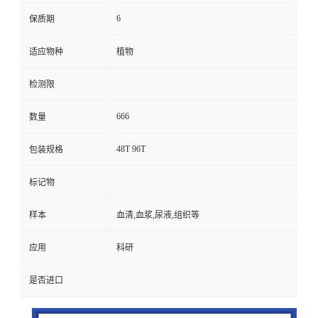
6
保质期
适应物种
植物
检测限
666
数量
48T 96T
包装规格
标记物
样本
血清,血浆,尿液,组织等
应用
科研
是否进口