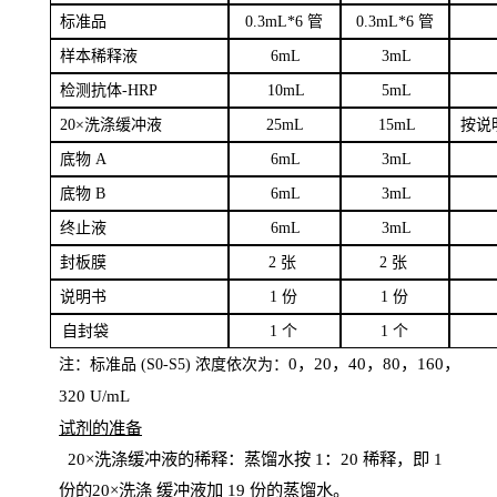
标
准品
0
.3mL*6 管
0
.3mL*6 管
样本
稀释液
6
m
L
3
mL
检测抗体
-H
RP
1
0mL
5
mL
20×洗涤缓冲液
2
5mL
1
5mL
按说
底物
A
6
m
L
3
mL
底
物
B
6
m
L
3
mL
终
止液
6
m
L
3
mL
封板膜
2
张
2 张
说明书
1
份
1
份
自
封袋
1
个
1
个
0，20，40，80，160，
注：标准品
(
S
0-
S
5) 浓度依次为：
320
U
/
mL
试剂的准备
20
×洗涤缓冲液的稀释：蒸馏水按 1：20 稀释，即 1
份的20×洗涤
缓冲液加
19 份
的蒸馏水。