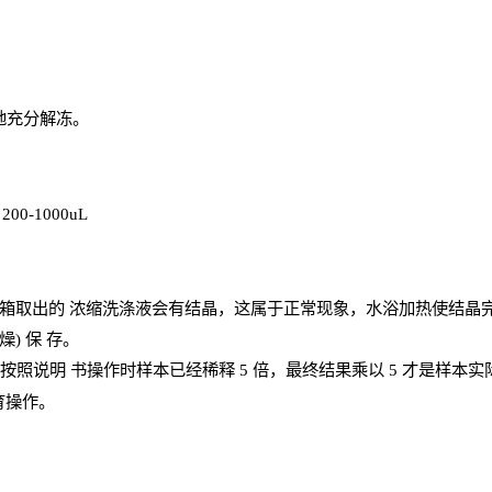
地充分解
冻
。
、
200-1000
uL
箱取出的
浓
缩洗涤液会有结晶，这属于正常现象，水浴加热使结晶
燥) 保
存
。
；按照说明
书操
作时样本已经稀释
5 倍，最终结果乘以 5 才是样本
育操作。