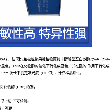
ISA
) 。往
预
先
包被植物果糖植物蔗糖非酵解型蛋白激酶2(SnRK2)eli
B
显色，
TMB
在化物酶的催化下转化成蓝色，并在酸的
作用下转化成
0
nm
波长下测定吸光
度
(
OD
值
) ，计算样品
活性
。
辣根
化物酶
(
HRP
) 的剂
。
，取上清
即
可检测。
装，冻存