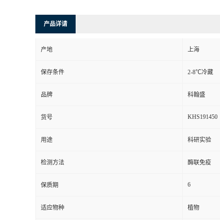
产品详请
产地
上海
保存条件
2-8℃冷藏
品牌
科翰盛
KHS191450
货号
用途
科研实验
检测方法
酶联免疫
6
保质期
适应物种
植物