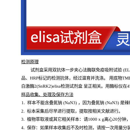
检测原
理
试
剂
盒采用双抗体一步夹心法酶联免疫吸附试验
(
EL
品、
HRP
标记的检测抗体，经过温育并洗涤
。
用底物
TM
白激酶2(SnRK2)elisa检测试剂盒
呈正相关。用酶标仪在45
样
品收集、处理及保存方法
1
.
样本不能含叠氮钠
(
NaN
3) ，因为叠氮钠 (
NaN
3) 是
2
.
标本采集后尽早进行提取，提取按相关文献进行。
3
.
植物萃取液或其它相关样本：请
1000
x
g
离心
20分钟
4
. 保存：如果样本收集后不及时检测，请按一次用量分