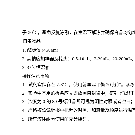
于
-20℃，避免反复冻融，在室温下解冻并确保样品均匀
自备物品
1
. 酶标仪 (450
nm
)
2.
高精度加样器及枪头：
0.5-10
uL
、
2-20
uL
、
20-200
uL
3
. 37℃恒温箱
操
作注意事项
1. 试剂盒保存在 2-8℃ ，使用前室温平衡 20
分钟。从冰
2.
实验中不用的板条应立即放回自封袋中，密封
(低温干
3. 浓度
为
0 的
S
0 号标准品即可视为阴性对照或者空白
4.
严格按照说明书中标明的时间、加液量及顺序进行温
5
.
所有液体组分使用前充分摇匀。