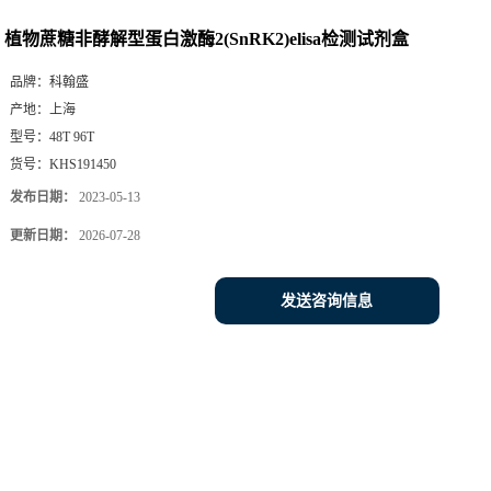
植物蔗糖非酵解型蛋白激酶2(SnRK2)elisa检测试剂盒
品牌：
科翰盛
产地：
上海
型号：
48T 96T
货号：
KHS191450
发布日期：
2023-05-13
更新日期：
2026-07-28
发送咨询信息