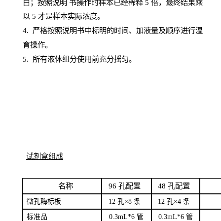
白；按照说明
书操
作时样本已经稀释
5 倍，最终结果乘
以 5 才是样本实际浓度。
4.
严格按照说明书中标明的时间、加液量及顺序进行温
育操作。
5
.
所有液体组分使用前充分摇匀。
试剂盒组成
名
称
96
孔配
置
4
8
孔配置
微孔酶
标板
12 孔×8
条
12 孔×4
条
标
准品
0
.3mL*6 管
0
.3mL*6 管