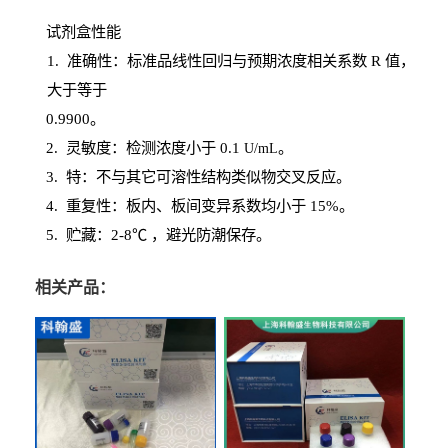
试剂盒性能
1
. 准确性：标准品线性回归与预期浓度相关系数
R
值，
大于等于
0.
9900。
2
.
灵敏度：检测浓度小于
0.1
。
U
/
mL
3
. 特：不与其它可溶性结构类似物交叉反应。
4
.
重复性：板内、板间变异系数均小于
15%。
5. 贮藏：2-8℃ ，避光
防潮保存。
相关产品：