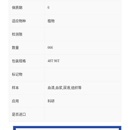
6
保质期
适应物种
植物
检测限
666
数量
48T 96T
包装规格
标记物
样本
血清,血浆,尿液,组织等
应用
科研
是否进口