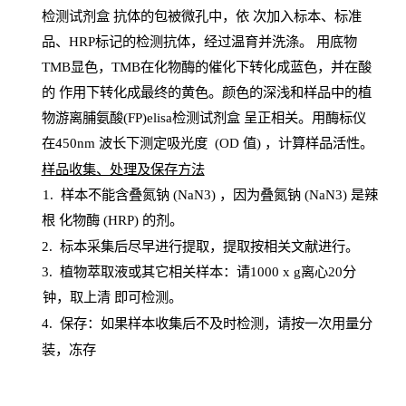
检测试剂盒
抗体的包被微孔中，依
次加入标本、标准
品、
HRP
标记的检测抗体，经过温育并洗涤
。
用底物
TMB
显色，
TMB
在化物酶的催化下转化成蓝色，并在酸
的
作用下转化成最终的黄色。颜色的深浅和样品中的植
物游离脯氨酸(FP)elisa检测试剂盒
呈正相关。用酶标仪
在450
nm
波长下测定吸光
度
(
OD
值
) ，计算样品
活性
。
样
品收集、处理及保存方法
1
.
样本不能含叠氮钠
(
NaN
3) ，因为叠氮钠 (
NaN
3) 是辣
根
化物酶
(
HRP
) 的剂
。
2
.
标本采集后尽早进行提取，提取按相关文献进行。
3
.
植物萃取液或其它相关样本：请
1000
x
g
离心
20分
钟，取上清
即
可检测。
4
. 保存：如果样本收集后不及时检测，请按一次用量分
装，冻存