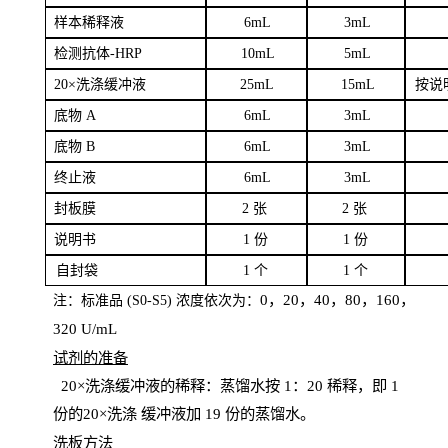
样本
稀释液
6
m
L
3
mL
检测抗体
-H
RP
1
0mL
5
mL
20×洗涤缓冲液
2
5mL
1
5mL
按说
底物
A
6
m
L
3
mL
底
物
B
6
m
L
3
mL
终
止液
6
m
L
3
mL
封板膜
2
张
2 张
说明书
1
份
1
份
自
封袋
1
个
1
个
0，20，40，80，160，
注：标准品
(
S
0-
S
5) 浓度依次为：
320
U
/
mL
试剂的准备
20
×洗涤缓冲液的稀释：蒸馏水按 1：20 稀释，即 1
份的20×洗涤
缓冲液加
19 份
的蒸馏水。
洗板方法