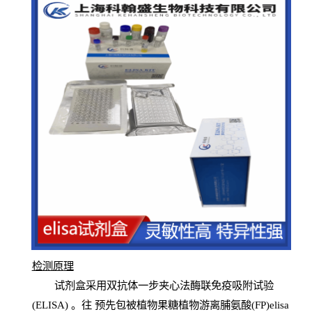
检测原
理
试
剂
盒采用双抗体一步夹心法酶联免疫吸附试验
(
ELISA
) 。往
预
先
包被植物果糖植物游离脯氨酸(FP)elisa