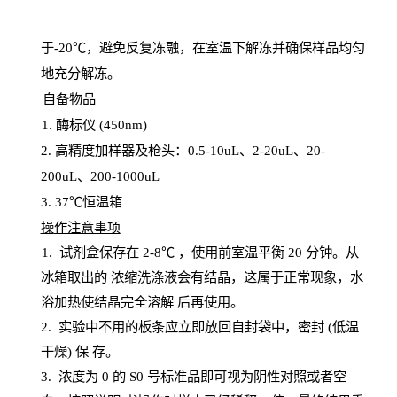
于
-20℃，避免反复冻融，在室温下解冻并确保样品均匀
地充分解
冻
。
自备物品
1
. 酶标仪 (450
nm
)
2.
高精度加样器及枪头：
0.5-10
uL
、
2-20
uL
、
20-
200
uL
、
200-1000
uL
3
. 37℃恒温箱
操
作注意事项
1. 试剂盒保存在 2-8℃ ，使用前室温平衡 20
分钟。从
冰箱取出的
浓
缩洗涤液会有结晶，这属于正常现象，水
浴加热使结晶完全溶解
后再使用。
2.
实验中不用的板条应立即放回自封袋中，密封
(低温
干燥) 保
存
。
3. 浓度
为
0 的
S
0 号标准品即可视为阴性对照或者空