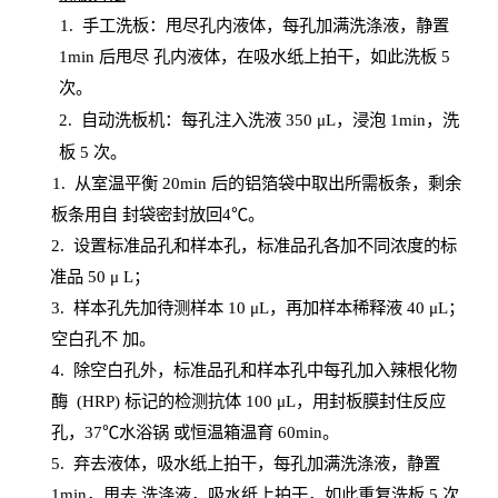
1.
手工洗板：甩尽孔内液体，每孔加满洗涤液，静置
1
min
后甩尽
孔内液体，在吸水纸上拍干，如此洗板
5
次
。
2.
自动洗板机：每孔注入洗液
350 μL，浸泡 1min，洗
板 5 次。
1
. 从室温平衡 20
min
后的铝箔袋中取出所需板条，剩余
板条用自
封
袋密封放回
4℃。
2. 设
置
标准品孔和样本孔，标准品孔各加不同浓度的标
准品
50 μ
L
；
3. 样本孔先加待测样本 10 μL，再加样本稀释液 40 μ
L
；
空白孔不
加。
4
.
除空白孔外，标准品孔和样本孔中每孔加入辣根化物
酶
(
HRP
) 标记的检测抗体 100 μ
L
，用封板膜封住反应
孔，
37℃水浴锅
或恒温箱温育
60
min
。
5.
弃去液体，吸水纸上拍干，每孔加满洗涤液，静置
1
min
，甩去
洗涤液，吸水纸上
拍
干，如此重复洗板
5 次