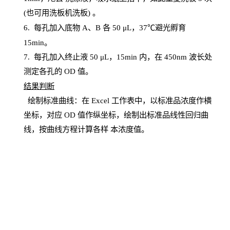
(也可用洗板机洗板) 。
6.
每孔加入底物
A、B 各 50 μL，37℃避光孵育
15min。
7. 每孔加入终止液 50 μ
L
，
15
min
内，在
450
nm
波长处
测定各孔的
OD
值。
结
果判断
绘制
标
准曲线：在
Excel
工作表中，以标准品浓度作横
坐标，对应
OD
值
作纵坐标，绘制出标准品线性回归曲
线，按曲线方程计算各样
本
浓度值。