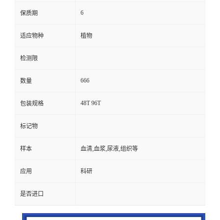
6
保质期
适应物种
植物
检测限
666
数量
48T 96T
包装规格
标记物
样本
血清,血浆,尿液,组织等
应用
科研
是否进口