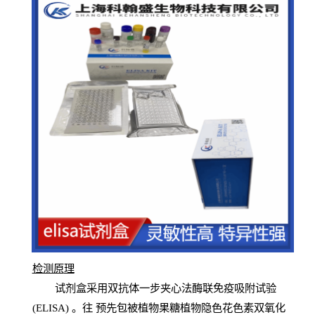
检测原
理
试
剂
盒采用双抗体一步夹心法酶联免疫吸附试验
(
ELISA
) 。往
预
先
包被植物果糖植物隐色花色素双氧化