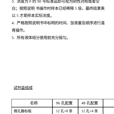
3. 浓度
为
0 的
S
0 号标准品即可视为阴性对照或者空
白；按照说明
书操
作时样本已经稀释
5 倍，最终结果乘
以 5 才是样本实际浓度。
4.
严格按照说明书中标明的时间、加液量及顺序进行温
育操作。
5
.
所有液体组分使用前充分摇匀。
试剂盒组成
名
称
96
孔配
置
4
8
孔配置
微孔酶
标板
12 孔×8
条
12 孔×4
条