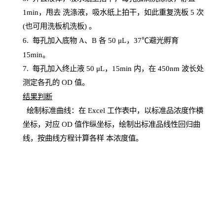
1
min
，甩去
洗涤液，吸水纸上
拍
干，如此重复洗板
5 次
(也可用洗板机洗板) 。
6.
每孔加入底物
A、B 各 50 μL，37℃避光孵育
15min。
7. 每孔加入终止液 50 μ
L
，
15
min
内，在
450
nm
波长处
测定各孔的
OD
值。
结
果判断
绘制
标
准曲线：在
Excel
工作表中，以标准品浓度作横
坐标，对应
OD
值
作纵坐标，绘制出标准品线性回归曲
线，按曲线方程计算各样
本
浓度值。