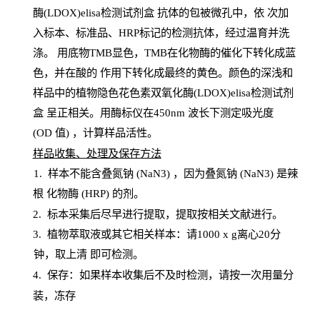
酶(LDOX)elisa检测试剂盒
抗体的包被微孔中，依
次加
入标本、标准品、
HRP
标记的检测抗体，经过温育并洗
涤
。
用底物
TMB
显色，
TMB
在化物酶的催化下转化成蓝
色，并在酸的
作用下转化成最终的黄色。颜色的深浅和
样品中的植物隐色花色素双氧化酶(LDOX)elisa检测试剂
盒
呈正相关。用酶标仪在450
nm
波长下测定吸光
度
(
OD
值
) ，计算样品
活性
。
样
品收集、处理及保存方法
1
.
样本不能含叠氮钠
(
NaN
3) ，因为叠氮钠 (
NaN
3) 是辣
根
化物酶
(
HRP
) 的剂
。
2
.
标本采集后尽早进行提取，提取按相关文献进行。
3
.
植物萃取液或其它相关样本：请
1000
x
g
离心
20分
钟，取上清
即
可检测。
4
. 保存：如果样本收集后不及时检测，请按一次用量分
装，冻存