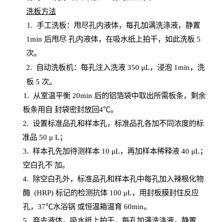
洗板方法
1.
手工洗板：甩尽孔内液体，每孔加满洗涤液，静置
1
min
后甩尽
孔内液体，在吸水纸上拍干，如此洗板
5
次
。
2.
自动洗板机：每孔注入洗液
350 μL，浸泡 1min，洗
板 5 次。
1
. 从室温平衡 20
min
后的铝箔袋中取出所需板条，剩余
板条用自
封
袋密封放回
4℃。
2. 设
置
标准品孔和样本孔，标准品孔各加不同浓度的标
准品
50 μ
L
；
3. 样本孔先加待测样本 10 μL，再加样本稀释液 40 μ
L
；
空白孔不
加。
4
.
除空白孔外，标准品孔和样本孔中每孔加入辣根化物
酶
(
HRP
) 标记的检测抗体 100 μ
L
，用封板膜封住反应
孔，
37℃水浴锅
或恒温箱温育
60
min
。
5.
弃去液体，吸水纸上拍干，每孔加满洗涤液，静置