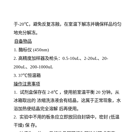
于
-20℃，避免反复冻融，在室温下解冻并确保样品均匀
地充分解
冻
。
自备物品
1
. 酶标仪 (450
nm
)
2.
高精度加样器及枪头：
0.5-10
uL
、
2-20
uL
、
20-
200
uL
、
200-1000
uL
3
. 37℃恒温箱
操
作注意事项
1. 试剂盒保存在 2-8℃ ，使用前室温平衡 20
分钟。从
冰箱取出的
浓
缩洗涤液会有结晶，这属于正常现象，水
浴加热使结晶完全溶解
后再使用。
2.
实验中不用的板条应立即放回自封袋中，密封
(低温
干燥) 保
存
。