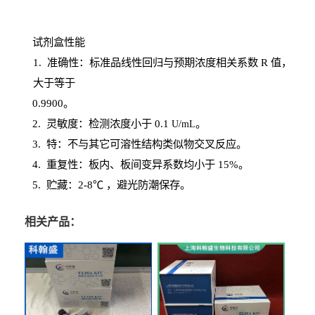
试剂盒性能
1
. 准确性：标准品线性回归与预期浓度相关系数
R
值，
大于等于
0.
9900。
2
.
灵敏度：检测浓度小于
0.1
。
U
/
mL
3
. 特：不与其它可溶性结构类似物交叉反应。
4
.
重复性：板内、板间变异系数均小于
15%。
5. 贮藏：2-8℃ ，避光
防潮保存。
相关产品：