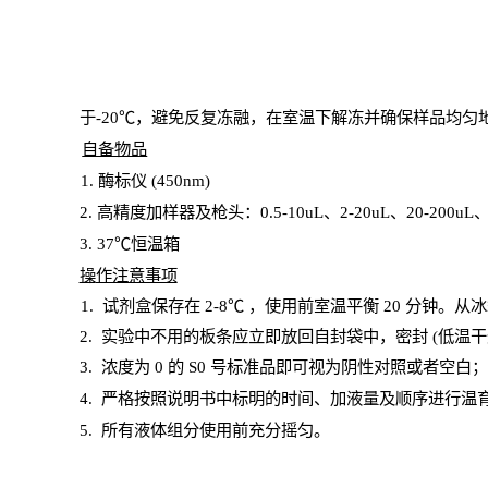
于
-20℃，避免反复冻融，在室温下解冻并确保样品均匀
自备物品
1
. 酶标仪 (450
nm
)
2.
高精度加样器及枪头：
0.5-10
uL
、
2-20
uL
、
20-200
uL
3
. 37℃恒温箱
操
作注意事项
1. 试剂盒保存在 2-8℃ ，使用前室温平衡 20
分钟。从冰
2.
实验中不用的板条应立即放回自封袋中，密封
(低温干
3. 浓度
为
0 的
S
0 号标准品即可视为阴性对照或者空白
4.
严格按照说明书中标明的时间、加液量及顺序进行温
5
.
所有液体组分使用前充分摇匀。