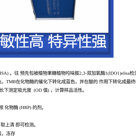
ISA
) 。往
预
先
包被植物果糖植物吲哚胺2,3-双加氧酶1(IDO1)elisa
色，
TMB
在化物酶的催化下转化成蓝色，并在酸的
作用下转化成最终
长下测定吸光
度
(
OD
值
) ，计算样品
活性
。
辣根
化物酶
(
HRP
) 的剂
。
，取上清
即
可检测。
装，冻存