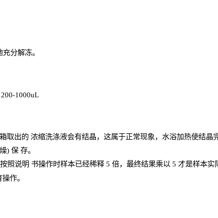
地充分解
冻
。
、
200-1000
uL
箱取出的
浓
缩洗涤液会有结晶，这属于正常现象，水浴加热使结晶
燥) 保
存
。
；按照说明
书操
作时样本已经稀释
5 倍，最终结果乘以 5 才是样本
育操作。