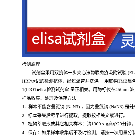
检测原
理
试
剂
盒采用双抗体一步夹心法酶联免疫吸附试验
(
EL
HRP
标记的检测抗体，经过温育并洗涤
。
用底物
TMB
显
1(IDO1)elisa检测试剂盒
呈正相关。用酶标仪在450
nm
波
样
品收集、处理及保存方法
1
.
样本不能含叠氮钠
(
NaN
3) ，因为叠氮钠 (
NaN
3) 是
2
.
标本采集后尽早进行提取，提取按相关文献进行。
3
.
植物萃取液或其它相关样本：请
1000
x
g
离心
20分钟
4
. 保存：如果样本收集后不及时检测，请按一次用量分