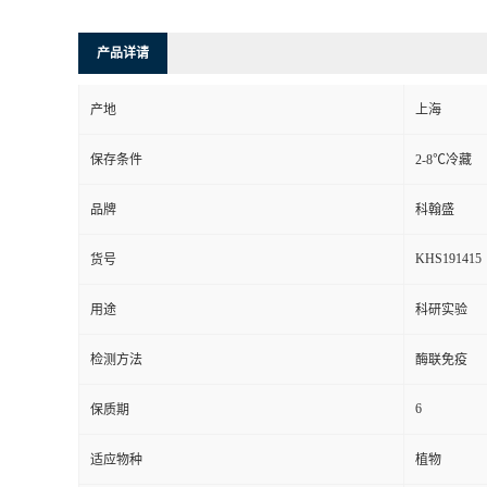
产品详请
产地
上海
保存条件
2-8℃冷藏
品牌
科翰盛
KHS191415
货号
用途
科研实验
检测方法
酶联免疫
6
保质期
适应物种
植物