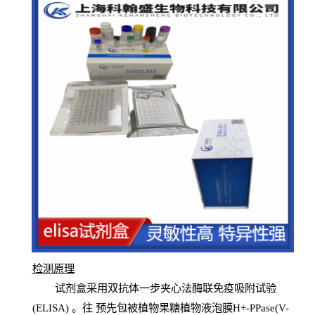
检测原
理
试
剂
盒采用双抗体一步夹心法酶联免疫吸附试验
(
ELISA
) 。往
预
先
包被植物果糖植物液泡膜H+-PPase(V-