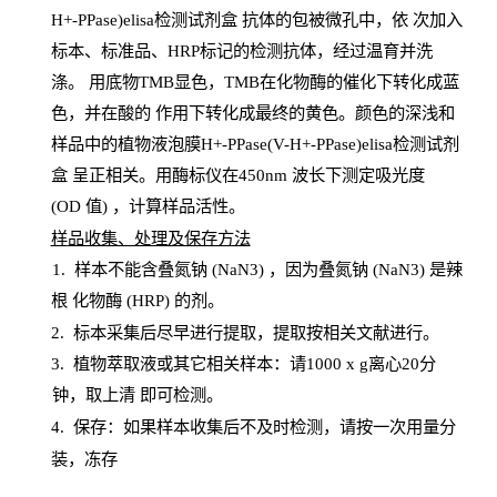
H+-PPase)elisa检测试剂盒
抗体的包被微孔中，依
次加入
标本、标准品、
HRP
标记的检测抗体，经过温育并洗
涤
。
用底物
TMB
显色，
TMB
在化物酶的催化下转化成蓝
色，并在酸的
作用下转化成最终的黄色。颜色的深浅和
样品中的植物液泡膜H+-PPase(V-H+-PPase)elisa检测试剂
盒
呈正相关。用酶标仪在450
nm
波长下测定吸光
度
(
OD
值
) ，计算样品
活性
。
样
品收集、处理及保存方法
1
.
样本不能含叠氮钠
(
NaN
3) ，因为叠氮钠 (
NaN
3) 是辣
根
化物酶
(
HRP
) 的剂
。
2
.
标本采集后尽早进行提取，提取按相关文献进行。
3
.
植物萃取液或其它相关样本：请
1000
x
g
离心
20分
钟，取上清
即
可检测。
4
. 保存：如果样本收集后不及时检测，请按一次用量分
装，冻存