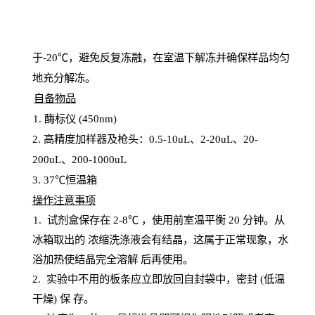
于
-20℃，避免反复冻融，在室温下解冻并确保样品均匀
地充分解
冻
。
自备物品
1
. 酶标仪 (450
nm
)
2.
高精度加样器及枪头：
0.5-10
uL
、
2-20
uL
、
20-
200
uL
、
200-1000
uL
3
. 37℃恒温箱
操
作注意事项
1. 试剂盒保存在 2-8℃ ，使用前室温平衡 20
分钟。从
冰箱取出的
浓
缩洗涤液会有结晶，这属于正常现象，水
浴加热使结晶完全溶解
后再使用。
2.
实验中不用的板条应立即放回自封袋中，密封
(低温
干燥) 保
存
。