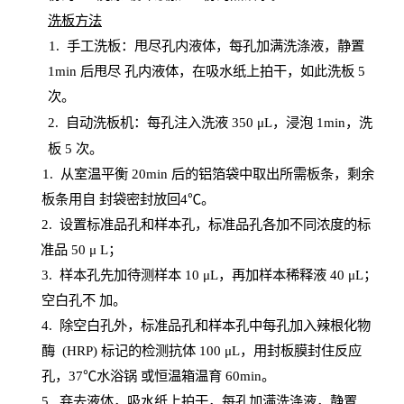
洗板方法
1.
手工洗板：甩尽孔内液体，每孔加满洗涤液，静置
1
min
后甩尽
孔内液体，在吸水纸上拍干，如此洗板
5
次
。
2.
自动洗板机：每孔注入洗液
350 μL，浸泡 1min，洗
板 5 次。
1
. 从室温平衡 20
min
后的铝箔袋中取出所需板条，剩余
板条用自
封
袋密封放回
4℃。
2. 设
置
标准品孔和样本孔，标准品孔各加不同浓度的标
准品
50 μ
L
；
3. 样本孔先加待测样本 10 μL，再加样本稀释液 40 μ
L
；
空白孔不
加。
4
.
除空白孔外，标准品孔和样本孔中每孔加入辣根化物
酶
(
HRP
) 标记的检测抗体 100 μ
L
，用封板膜封住反应
孔，
37℃水浴锅
或恒温箱温育
60
min
。
5.
弃去液体，吸水纸上拍干，每孔加满洗涤液，静置