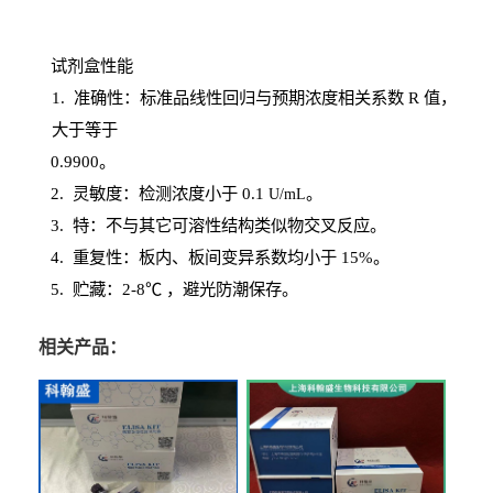
试剂盒性能
1
. 准确性：标准品线性回归与预期浓度相关系数
R
值，
大于等于
0.
9900。
2
.
灵敏度：检测浓度小于
0.1
。
U
/
mL
3
. 特：不与其它可溶性结构类似物交叉反应。
4
.
重复性：板内、板间变异系数均小于
15%。
5. 贮藏：2-8℃ ，避光
防潮保存。
相关产品：