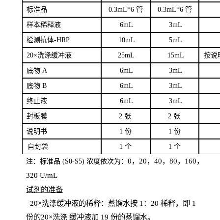
标
准品
0
.3mL*6 管
0
.3mL*6 管
样本
稀释液
6
m
L
3
mL
检测抗体
-H
RP
1
0mL
5
mL
20×洗涤缓冲液
2
5mL
1
5mL
按说
底物
A
6
m
L
3
mL
底
物
B
6
m
L
3
mL
终
止液
6
m
L
3
mL
封板膜
2
张
2 张
说明书
1
份
1
份
自
封袋
1
个
1
个
0，20，40，80，160，
注：标准品
(
S
0-
S
5) 浓度依次为：
320
U
/
mL
试剂的准备
20
×洗涤缓冲液的稀释：蒸馏水按 1：20 稀释，即 1
份的20×洗涤
缓冲液加
19 份
的蒸馏水。