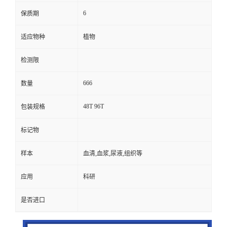
6
保质期
适应物种
植物
检测限
666
数量
48T 96T
包装规格
标记物
样本
血清,血浆,尿液,组织等
应用
科研
是否进口