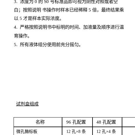
3. 浓度
为
0 的
S
0 号标准品即可视为阴性对照或者空
白；按照说明
书操
作时样本已经稀释
5 倍，最终结果乘
以 5 才是样本实际浓度。
4.
严格按照说明书中标明的时间、加液量及顺序进行温
育操作。
5
.
所有液体组分使用前充分摇匀。
试剂盒组成
名
称
96
孔配
置
4
8
孔配置
微孔酶
标板
12 孔×8
条
12 孔×4
条