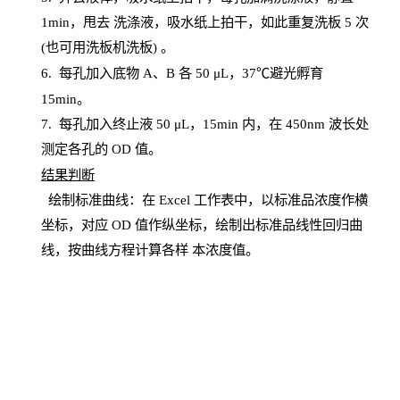
1
min
，甩去
洗涤液，吸水纸上
拍
干，如此重复洗板
5 次
(也可用洗板机洗板) 。
6.
每孔加入底物
A、B 各 50 μL，37℃避光孵育
15min。
7. 每孔加入终止液 50 μ
L
，
15
min
内，在
450
nm
波长处
测定各孔的
OD
值。
结
果判断
绘制
标
准曲线：在
Excel
工作表中，以标准品浓度作横
坐标，对应
OD
值
作纵坐标，绘制出标准品线性回归曲
线，按曲线方程计算各样
本
浓度值。