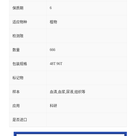
6
保质期
适应物种
植物
检测限
666
数量
48T 96T
包装规格
标记物
样本
血清,血浆,尿液,组织等
应用
科研
是否进口