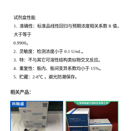
试剂盒性能
1
. 准确性：标准品线性回归与预期浓度相关系数
R
值，
大于等于
0.
9900。
2
.
灵敏度：检测浓度小于
0.1
。
U
/
mL
3
. 特：不与其它可溶性结构类似物交叉反应。
4
.
重复性：板内、板间变异系数均小于
15%。
5. 贮藏：2-8℃ ，避光
防潮保存。
相关产品：