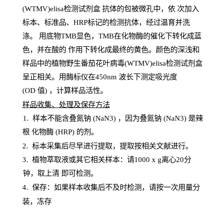
(WTMV)elisa检测试剂盒
抗体的包被微孔中，依
次加入
标本、标准品、
HRP
标记的检测抗体，经过温育并洗
涤
。
用底物
TMB
显色，
TMB
在化物酶的催化下转化成蓝
色，并在酸的
作用下转化成最终的黄色。颜色的深浅和
样品中的植物野生番茄花叶病毒(WTMV)elisa检测试剂盒
呈正相关。用酶标仪在450
nm
波长下测定吸光
度
(
OD
值
) ，计算样品
活性
。
样
品收集、处理及保存方法
1
.
样本不能含叠氮钠
(
NaN
3) ，因为叠氮钠 (
NaN
3) 是辣
根
化物酶
(
HRP
) 的剂
。
2
.
标本采集后尽早进行提取，提取按相关文献进行。
3
.
植物萃取液或其它相关样本：请
1000
x
g
离心
20分
钟，取上清
即
可检测。
4
. 保存：如果样本收集后不及时检测，请按一次用量分
装，冻存