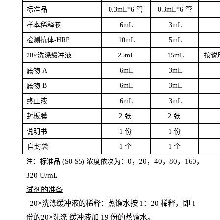
标
准品
0
.3mL*6 管
0
.3mL*6 管
样本
稀释液
6
m
L
3
mL
检测抗体
-H
RP
1
0mL
5
mL
20×洗涤缓冲液
2
5mL
1
5mL
按说
底物
A
6
m
L
3
mL
底
物
B
6
m
L
3
mL
终
止液
6
m
L
3
mL
封板膜
2
张
2 张
说明书
1
份
1
份
自
封袋
1
个
1
个
0，20，40，80，160，
注：标准品
(
S
0-
S
5) 浓度依次为：
320
U
/
mL
试剂的准备
20
×洗涤缓冲液的稀释：蒸馏水按 1：20 稀释，即 1
份的20×洗涤
缓冲液加
19 份
的蒸馏水。