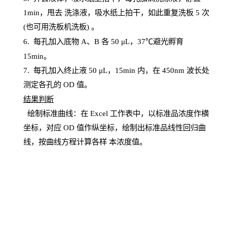
1
min
，甩去
洗涤液，吸水纸上
拍
干，如此重复洗板
5 次
(也可用洗板机洗板) 。
6.
每孔加入底物
A、B 各 50 μL，37℃避光孵育
15min。
7. 每孔加入终止液 50 μ
L
，
15
min
内，在
450
nm
波长处
测定各孔的
OD
值。
结
果判断
绘制
标
准曲线：在
Excel
工作表中，以标准品浓度作横
坐标，对应
OD
值
作纵坐标，绘制出标准品线性回归曲
线，按曲线方程计算各样
本
浓度值。