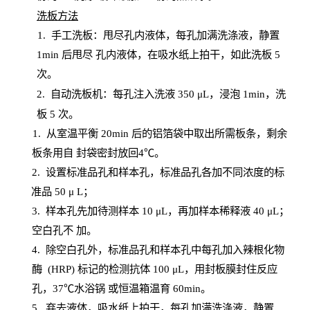
洗板方法
1.
手工洗板：甩尽孔内液体，每孔加满洗涤液，静置
1
min
后甩尽
孔内液体，在吸水纸上拍干，如此洗板
5
次
。
2.
自动洗板机：每孔注入洗液
350 μL，浸泡 1min，洗
板 5 次。
1
. 从室温平衡 20
min
后的铝箔袋中取出所需板条，剩余
板条用自
封
袋密封放回
4℃。
2. 设
置
标准品孔和样本孔，标准品孔各加不同浓度的标
准品
50 μ
L
；
3. 样本孔先加待测样本 10 μL，再加样本稀释液 40 μ
L
；
空白孔不
加。
4
.
除空白孔外，标准品孔和样本孔中每孔加入辣根化物
酶
(
HRP
) 标记的检测抗体 100 μ
L
，用封板膜封住反应
孔，
37℃水浴锅
或恒温箱温育
60
min
。
5.
弃去液体，吸水纸上拍干，每孔加满洗涤液，静置