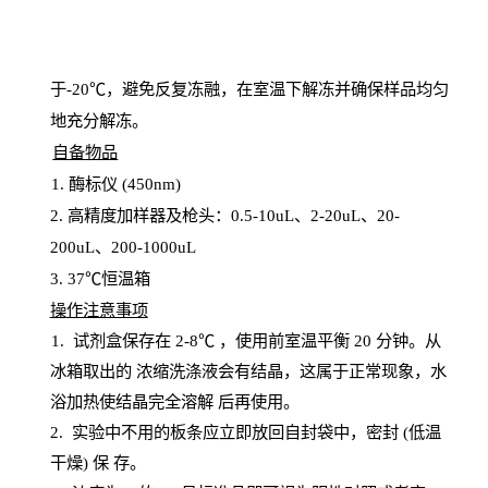
于
-20℃，避免反复冻融，在室温下解冻并确保样品均匀
地充分解
冻
。
自备物品
1
. 酶标仪 (450
nm
)
2.
高精度加样器及枪头：
0.5-10
uL
、
2-20
uL
、
20-
200
uL
、
200-1000
uL
3
. 37℃恒温箱
操
作注意事项
1. 试剂盒保存在 2-8℃ ，使用前室温平衡 20
分钟。从
冰箱取出的
浓
缩洗涤液会有结晶，这属于正常现象，水
浴加热使结晶完全溶解
后再使用。
2.
实验中不用的板条应立即放回自封袋中，密封
(低温
干燥) 保
存
。