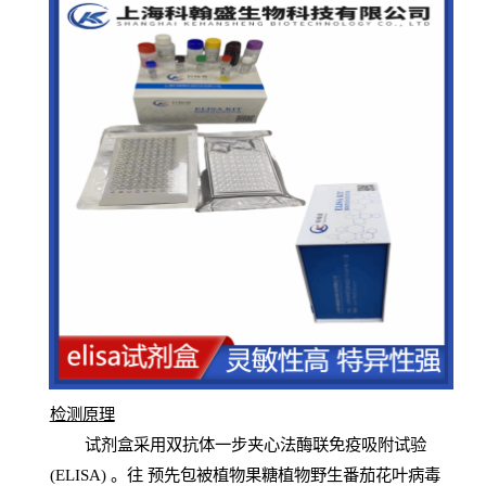
检测原
理
试
剂
盒采用双抗体一步夹心法酶联免疫吸附试验
(
ELISA
) 。往
预
先
包被植物果糖植物野生番茄花叶病毒