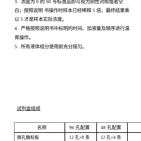
3. 浓度
为
0 的
S
0 号标准品即可视为阴性对照或者空
白；按照说明
书操
作时样本已经稀释
5 倍，最终结果乘
以 5 才是样本实际浓度。
4.
严格按照说明书中标明的时间、加液量及顺序进行温
育操作。
5
.
所有液体组分使用前充分摇匀。
试剂盒组成
名
称
96
孔配
置
4
8
孔配置
微孔酶
标板
12 孔×8
条
12 孔×4
条