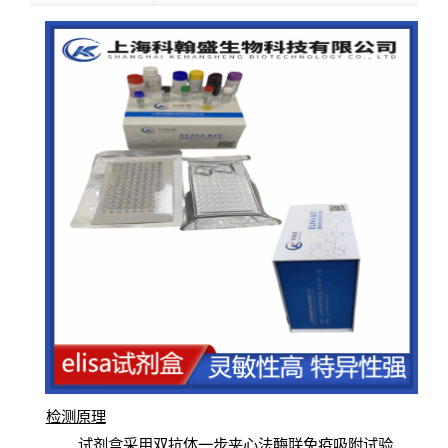
检测原
理
试
剂
盒采用双抗体一步夹心法酶联免疫吸附试验