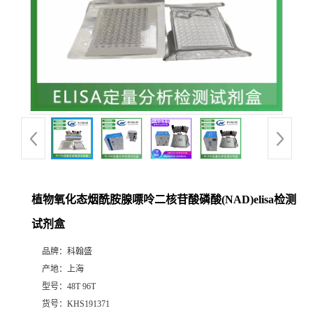
植物氧化态烟酰胺腺嘌呤二核苷酸磷酸(NAD)elisa检测
试剂盒
品牌：
科翰盛
产地：
上海
型号：
48T 96T
货号：
KHS191371