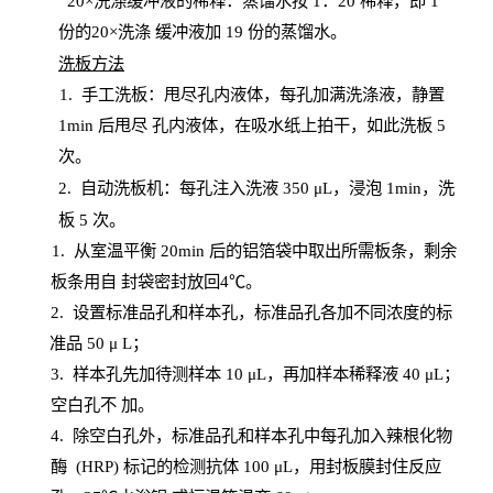
20
×洗涤缓冲液的稀释：蒸馏水按 1：20 稀释，即 1
份的20×洗涤
缓冲液加
19 份
的蒸馏水。
洗板方法
1.
手工洗板：甩尽孔内液体，每孔加满洗涤液，静置
1
min
后甩尽
孔内液体，在吸水纸上拍干，如此洗板
5
次
。
2.
自动洗板机：每孔注入洗液
350 μL，浸泡 1min，洗
板 5 次。
1
. 从室温平衡 20
min
后的铝箔袋中取出所需板条，剩余
板条用自
封
袋密封放回
4℃。
2. 设
置
标准品孔和样本孔，标准品孔各加不同浓度的标
准品
50 μ
L
；
3. 样本孔先加待测样本 10 μL，再加样本稀释液 40 μ
L
；
空白孔不
加。
4
.
除空白孔外，标准品孔和样本孔中每孔加入辣根化物
酶
(
HRP
) 标记的检测抗体 100 μ
L
，用封板膜封住反应