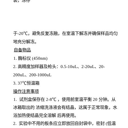
装，冻存
于
-20℃，避免反复冻融，在室温下解冻并确保样品均匀
地充分解
冻
。
自备物品
1
. 酶标仪 (450
nm
)
2.
高精度加样器及枪头：
0.5-10
uL
、
2-20
uL
、
20-
200
uL
、
200-1000
uL
3
. 37℃恒温箱
操
作注意事项
1. 试剂盒保存在 2-8℃ ，使用前室温平衡 20
分钟。从
冰箱取出的
浓
缩洗涤液会有结晶，这属于正常现象，水
浴加热使结晶完全溶解
后再使用。
2.
实验中不用的板条应立即放回自封袋中，密封
(低温