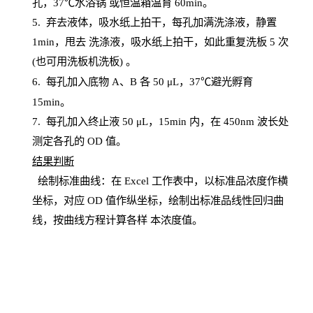
孔，
37℃水浴锅
或恒温箱温育
60
min
。
5.
弃去液体，吸水纸上拍干，每孔加满洗涤液，静置
1
min
，甩去
洗涤液，吸水纸上
拍
干，如此重复洗板
5 次
(也可用洗板机洗板) 。
6.
每孔加入底物
A、B 各 50 μL，37℃避光孵育
15min。
7. 每孔加入终止液 50 μ
L
，
15
min
内，在
450
nm
波长处
测定各孔的
OD
值。
结
果判断
绘制
标
准曲线：在
Excel
工作表中，以标准品浓度作横
坐标，对应
OD
值
作纵坐标，绘制出标准品线性回归曲
线，按曲线方程计算各样
本
浓度值。