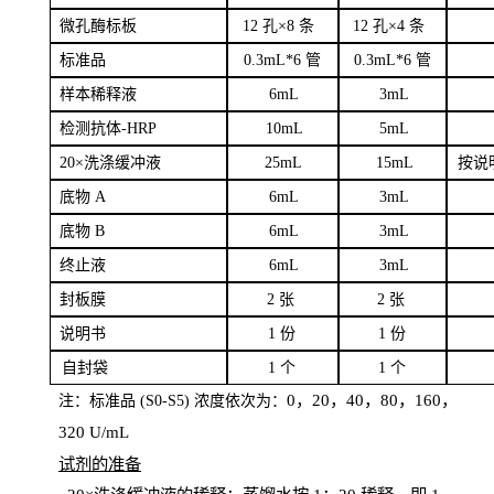
微孔酶
标板
12 孔×8
条
12 孔×4
条
标
准品
0
.3mL*6 管
0
.3mL*6 管
样本
稀释液
6
m
L
3
mL
检测抗体
-H
RP
1
0mL
5
mL
20×洗涤缓冲液
2
5mL
1
5mL
按说
底物
A
6
m
L
3
mL
底
物
B
6
m
L
3
mL
终
止液
6
m
L
3
mL
封板膜
2
张
2 张
说明书
1
份
1
份
自
封袋
1
个
1
个
0，20，40，80，160，
注：标准品
(
S
0-
S
5) 浓度依次为：
320
U
/
mL
试剂的准备