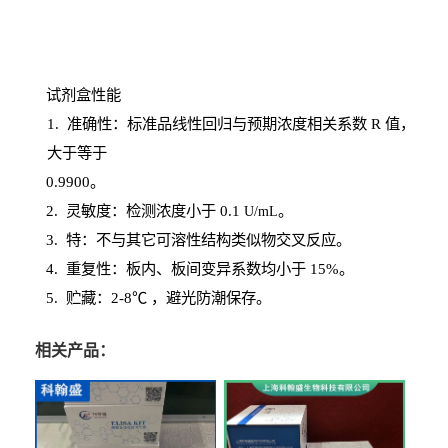
试剂盒性能
1
. 准确性：标准品线性回归与预期浓度相关系数
R
值，
大于等于
0.
9900。
2
.
灵敏度：检测浓度小于
0.1
。
U
/
mL
3
. 特：不与其它可溶性结构类似物交叉反应。
4
.
重复性：板内、板间变异系数均小于
15%。
5. 贮藏：2-8℃ ，避光
防潮保存。
相关产品：