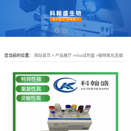
您当前的位置：
网站首页
>
产品展厅
>
elisa试剂盒
>
植物氧化态烟
酰胺腺嘌呤二核苷酸磷酸(NAD)elisa检测试剂盒