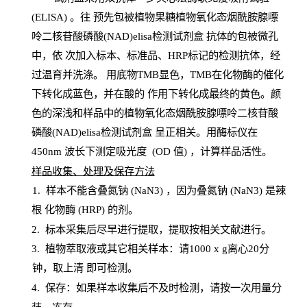
(
ELISA
) 。往
预
先
包被植物果糖植物氧化态烟酰胺腺嘌
呤二核苷酸磷酸(NAD)elisa检测试剂盒
抗体的包被微孔
中，依
次加入标本、标准品、
HRP
标记的检测抗体，经
过温育并洗涤
。
用底物
TMB
显色，
TMB
在化物酶的催化
下转化成蓝色，并在酸的
作用下转化成最终的黄色。颜
色的深浅和样品中的植物氧化态烟酰胺腺嘌呤二核苷酸
磷酸(NAD)elisa检测试剂盒
呈正相关。用酶标仪在
450
nm
波长下测定吸光
度
(
OD
值
) ，计算样品
活性
。
样
品收集、处理及保存方法
1
.
样本不能含叠氮钠
(
NaN
3) ，因为叠氮钠 (
NaN
3) 是辣
根
化物酶
(
HRP
) 的剂
。
2
.
标本采集后尽早进行提取，提取按相关文献进行。
3
.
植物萃取液或其它相关样本：请
1000
x
g
离心
20分
钟，取上清
即
可检测。
4
. 保存：如果样本收集后不及时检测，请按一次用量分