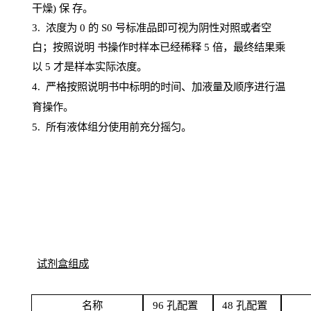
干燥) 保
存
。
3. 浓度
为
0 的
S
0 号标准品即可视为阴性对照或者空
白；按照说明
书操
作时样本已经稀释
5 倍，最终结果乘
以 5 才是样本实际浓度。
4.
严格按照说明书中标明的时间、加液量及顺序进行温
育操作。
5
.
所有液体组分使用前充分摇匀。
试剂盒组成
名
称
96
孔配
置
4
8
孔配置