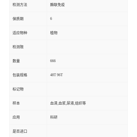
检测方法
酶联免疫
6
保质期
适应物种
植物
检测限
666
数量
48T 96T
包装规格
标记物
样本
血清,血浆,尿液,组织等
应用
科研
是否进口