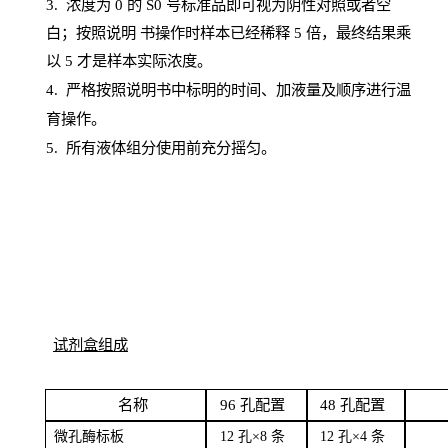
3. 浓度
为
0 的
S
0 号标准品即可视为阴性对照或者空
白；按照说明
书操
作时样本已经稀释
5 倍，最终结果乘
以 5 才是样本实际浓度。
4.
严格按照说明书中标明的时间、加液量及顺序进行温
育操作。
5
.
所有液体组分使用前充分摇匀。
试剂盒组成
名
称
96
孔配
置
4
8
孔配置
微孔酶
标板
12 孔×8
条
12 孔×4
条