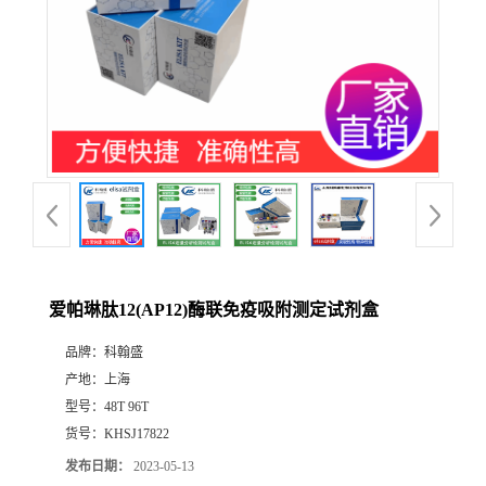
爱帕琳肽12(AP12)酶联免疫吸附测定试剂盒
品牌：
科翰盛
产地：
上海
型号：
48T 96T
货号：
KHSJ17822
发布日期：
2023-05-13