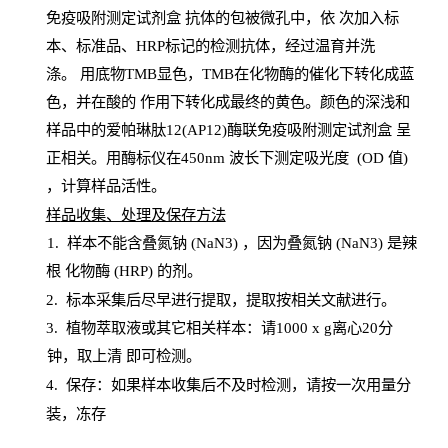
免疫吸附测定试剂盒
抗体的包被微孔中，依
次加入标
本、标准品、
HRP
标记的检测抗体，经过温育并洗
涤
。
用底物
TMB
显色，
TMB
在化物酶的催化下转化成蓝
色，并在酸的
作用下转化成最终的黄色。颜色的深浅和
样品中的爱帕琳肽12(AP12)酶联免疫吸附测定试剂盒
呈
正相关。用酶标仪在450
nm
波长下测定吸光
度
(
OD
值
)
，计算样品
活性
。
样
品收集、处理及保存方法
1
.
样本不能含叠氮钠
(
NaN
3) ，因为叠氮钠 (
NaN
3) 是辣
根
化物酶
(
HRP
) 的剂
。
2
.
标本采集后尽早进行提取，提取按相关文献进行。
3
.
植物萃取液或其它相关样本：请
1000
x
g
离心
20分
钟，取上清
即
可检测。
4
. 保存：如果样本收集后不及时检测，请按一次用量分
装，冻存