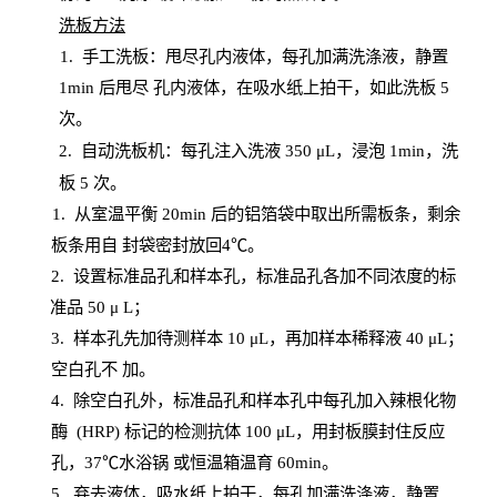
洗板方法
1.
手工洗板：甩尽孔内液体，每孔加满洗涤液，静置
1
min
后甩尽
孔内液体，在吸水纸上拍干，如此洗板
5
次
。
2.
自动洗板机：每孔注入洗液
350 μL，浸泡 1min，洗
板 5 次。
1
. 从室温平衡 20
min
后的铝箔袋中取出所需板条，剩余
板条用自
封
袋密封放回
4℃。
2. 设
置
标准品孔和样本孔，标准品孔各加不同浓度的标
准品
50 μ
L
；
3. 样本孔先加待测样本 10 μL，再加样本稀释液 40 μ
L
；
空白孔不
加。
4
.
除空白孔外，标准品孔和样本孔中每孔加入辣根化物
酶
(
HRP
) 标记的检测抗体 100 μ
L
，用封板膜封住反应
孔，
37℃水浴锅
或恒温箱温育
60
min
。
5.
弃去液体，吸水纸上拍干，每孔加满洗涤液，静置