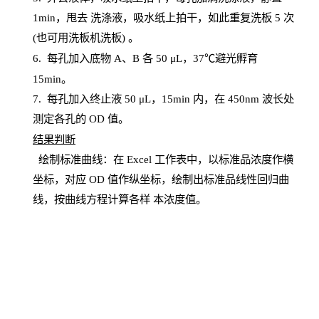
1
min
，甩去
洗涤液，吸水纸上
拍
干，如此重复洗板
5 次
(也可用洗板机洗板) 。
6.
每孔加入底物
A、B 各 50 μL，37℃避光孵育
15min。
7. 每孔加入终止液 50 μ
L
，
15
min
内，在
450
nm
波长处
测定各孔的
OD
值。
结
果判断
绘制
标
准曲线：在
Excel
工作表中，以标准品浓度作横
坐标，对应
OD
值
作纵坐标，绘制出标准品线性回归曲
线，按曲线方程计算各样
本
浓度值。