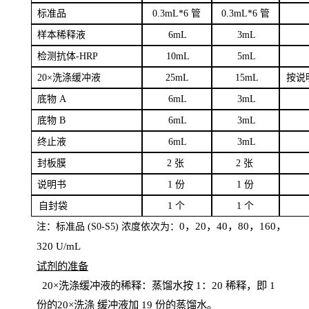
标
准品
0
.3mL*6 管
0
.3mL*6 管
样本
稀释液
6
m
L
3
mL
检测抗体
-H
RP
1
0mL
5
mL
20×洗涤缓冲液
2
5mL
1
5mL
按说
底物
A
6
m
L
3
mL
底
物
B
6
m
L
3
mL
终
止液
6
m
L
3
mL
封板膜
2
张
2 张
说明书
1
份
1
份
自
封袋
1
个
1
个
0，20，40，80，160，
注：标准品
(
S
0-
S
5) 浓度依次为：
320
U
/
mL
试剂的准备
20
×洗涤缓冲液的稀释：蒸馏水按 1：20 稀释，即 1
份的20×洗涤
缓冲液加
19 份
的蒸馏水。