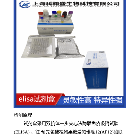
检测原
理
试
剂
盒采用双抗体一步夹心法酶联免疫吸附试验
(
ELISA
) 。往
预
先
包被植物果糖爱帕琳肽12(AP12)酶联