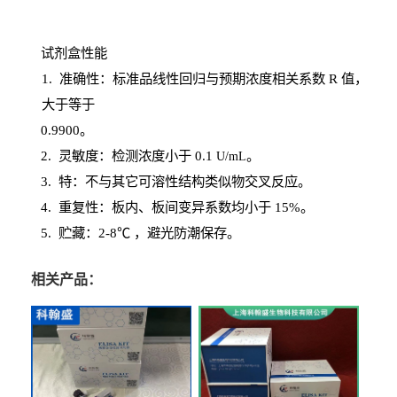
试剂盒性能
1
. 准确性：标准品线性回归与预期浓度相关系数
R
值，
大于等于
0.
9900。
2
.
灵敏度：检测浓度小于
0.1
。
U
/
mL
3
. 特：不与其它可溶性结构类似物交叉反应。
4
.
重复性：板内、板间变异系数均小于
15%。
5. 贮藏：2-8℃ ，避光
防潮保存。
相关产品：