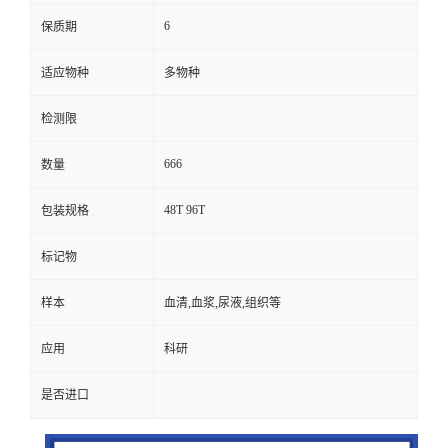
6
保质期
适应物种
多物种
检测限
666
数量
48T 96T
包装规格
标记物
样本
血清,血浆,尿液,组织等
应用
科研
是否进口