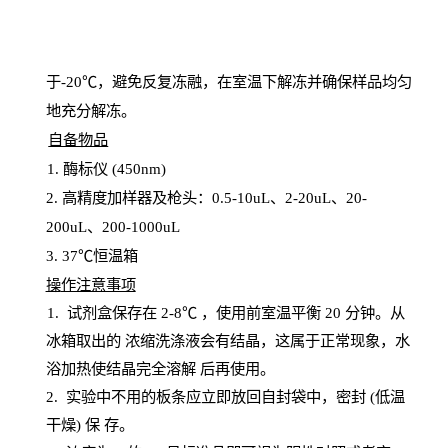
于
-20℃，避免反复冻融，在室温下解冻并确保样品均匀
地充分解
冻
。
自备物品
1
. 酶标仪 (450
nm
)
2.
高精度加样器及枪头：
0.5-10
uL
、
2-20
uL
、
20-
200
uL
、
200-1000
uL
3
. 37℃恒温箱
操
作注意事项
1. 试剂盒保存在 2-8℃ ，使用前室温平衡 20
分钟。从
冰箱取出的
浓
缩洗涤液会有结晶，这属于正常现象，水
浴加热使结晶完全溶解
后再使用。
2.
实验中不用的板条应立即放回自封袋中，密封
(低温
干燥) 保
存
。