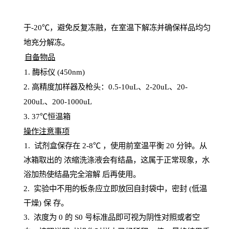
于
-20℃，避免反复冻融，在室温下解冻并确保样品均匀
地充分解
冻
。
自备物品
1
. 酶标仪 (450
nm
)
2.
高精度加样器及枪头：
0.5-10
uL
、
2-20
uL
、
20-
200
uL
、
200-1000
uL
3
. 37℃恒温箱
操
作注意事项
1. 试剂盒保存在 2-8℃ ，使用前室温平衡 20
分钟。从
冰箱取出的
浓
缩洗涤液会有结晶，这属于正常现象，水
浴加热使结晶完全溶解
后再使用。
2.
实验中不用的板条应立即放回自封袋中，密封
(低温
干燥) 保
存
。
3. 浓度
为
0 的
S
0 号标准品即可视为阴性对照或者空