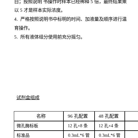
白；按照说明
书操
作时样本已经稀释
5 倍，最终结果乘
以 5 才是样本实际浓度。
4.
严格按照说明书中标明的时间、加液量及顺序进行温
育操作。
5
.
所有液体组分使用前充分摇匀。
试剂盒组成
名
称
96
孔配
置
4
8
孔配置
微孔酶
标板
12 孔×8
条
12 孔×4
条
标
准品
0
.3mL*6 管
0
.3mL*6 管