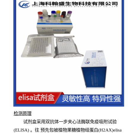
检测原
理
试
剂
盒采用双抗体一步夹心法酶联免疫吸附试验
(
ELISA
) 。往
预
先
包被植物果糖植物组蛋白(H2AX)elisa