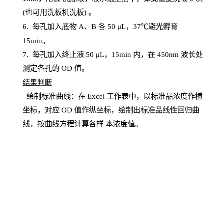
(也可用洗板机洗板) 。
6.
每孔加入底物
A、B 各 50 μL，37℃避光孵育
15min。
7. 每孔加入终止液 50 μ
L
，
15
min
内，在
450
nm
波长处
测定各孔的
OD
值。
结
果判断
绘制
标
准曲线：在
Excel
工作表中，以标准品浓度作横
坐标，对应
OD
值
作纵坐标，绘制出标准品线性回归曲
线，按曲线方程计算各样
本
浓度值。