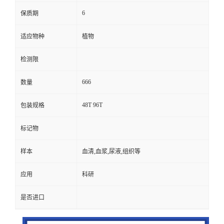
6
保质期
适应物种
植物
检测限
666
数量
48T 96T
包装规格
标记物
样本
血清,血浆,尿液,组织等
应用
科研
是否进口