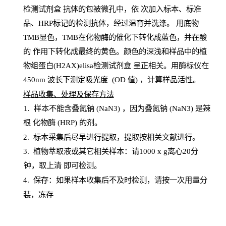
检测试剂盒
抗体的包被微孔中，依
次加入标本、标准
品、
HRP
标记的检测抗体，经过温育并洗涤
。
用底物
TMB
显色，
TMB
在化物酶的催化下转化成蓝色，并在酸
的
作用下转化成最终的黄色。颜色的深浅和样品中的植
物组蛋白(H2AX)elisa检测试剂盒
呈正相关。用酶标仪在
450
nm
波长下测定吸光
度
(
OD
值
) ，计算样品
活性
。
样
品收集、处理及保存方法
1
.
样本不能含叠氮钠
(
NaN
3) ，因为叠氮钠 (
NaN
3) 是辣
根
化物酶
(
HRP
) 的剂
。
2
.
标本采集后尽早进行提取，提取按相关文献进行。
3
.
植物萃取液或其它相关样本：请
1000
x
g
离心
20分
钟，取上清
即
可检测。
4
. 保存：如果样本收集后不及时检测，请按一次用量分
装，冻存