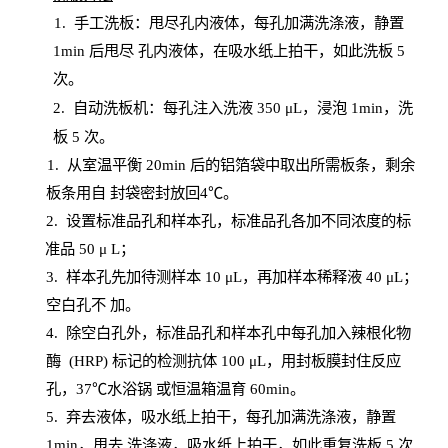
1.
手工洗板：甩尽孔内液体，每孔加满洗涤液，静置
1
min
后甩尽
孔内液体，在吸水纸上拍干，如此洗板
5
次
。
2.
自动洗板机：每孔注入洗液
350 μL，浸泡 1min，洗
板 5 次。
1
. 从室温平衡 20
min
后的铝箔袋中取出所需板条，剩余
板条用自
封
袋密封放回
4℃。
2. 设
置
标准品孔和样本孔，标准品孔各加不同浓度的标
准品
50 μ
L
；
3. 样本孔先加待测样本 10 μL，再加样本稀释液 40 μ
L
；
空白孔不
加。
4
.
除空白孔外，标准品孔和样本孔中每孔加入辣根化物
酶
(
HRP
) 标记的检测抗体 100 μ
L
，用封板膜封住反应
孔，
37℃水浴锅
或恒温箱温育
60
min
。
5.
弃去液体，吸水纸上拍干，每孔加满洗涤液，静置
1
min
，甩去
洗涤液，吸水纸上
拍
干，如此重复洗板
5 次