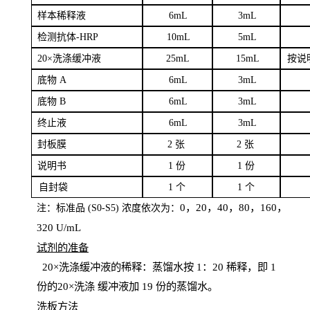
样本
稀释液
6
m
L
3
mL
检测抗体
-H
RP
1
0mL
5
mL
20×洗涤缓冲液
2
5mL
1
5mL
按说
底物
A
6
m
L
3
mL
底
物
B
6
m
L
3
mL
终
止液
6
m
L
3
mL
封板膜
2
张
2 张
说明书
1
份
1
份
自
封袋
1
个
1
个
0，20，40，80，160，
注：标准品
(
S
0-
S
5) 浓度依次为：
320
U
/
mL
试剂的准备
20
×洗涤缓冲液的稀释：蒸馏水按 1：20 稀释，即 1
份的20×洗涤
缓冲液加
19 份
的蒸馏水。
洗板方法