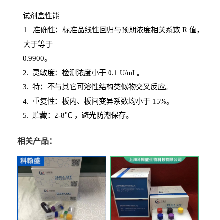
试剂盒性能
1
. 准确性：标准品线性回归与预期浓度相关系数
R
值，
大于等于
0.
9900。
2
.
灵敏度：检测浓度小于
0.1
。
U
/
mL
3
. 特：不与其它可溶性结构类似物交叉反应。
4
.
重复性：板内、板间变异系数均小于
15%。
5. 贮藏：2-8℃ ，避光
防潮保存。
相关产品：