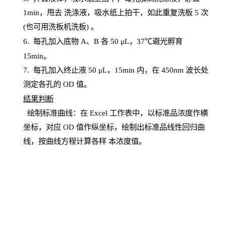
1
min
，甩去
洗涤液，吸水纸上
拍
干，如此重复洗板
5 次
(也可用洗板机洗板) 。
6.
每孔加入底物
A、B 各 50 μL，37℃避光孵育
15min。
7. 每孔加入终止液 50 μ
L
，
15
min
内，在
450
nm
波长处
测定各孔的
OD
值。
结
果判断
绘制
标
准曲线：在
Excel
工作表中，以标准品浓度作横
坐标，对应
OD
值
作纵坐标，绘制出标准品线性回归曲
线，按曲线方程计算各样
本
浓度值。