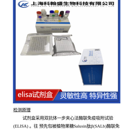
检测原
理
试
剂
盒采用双抗体一步夹心法酶联免疫吸附试验
(
ELISA
) 。往
预
先
包被植物果糖Salusin肽β(SALb)酶联免