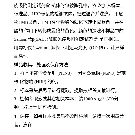
疫吸附测定试剂盒
抗体的包被微孔中，依
次加入标本、
标准品、
HRP
标记的检测抗体，经过温育并洗涤
。
用底
物
TMB
显色，
TMB
在化物酶的催化下转化成蓝色，并在
酸的
作用下转化成最终的黄色。颜色的深浅和样品中的
Salusin肽β(SALb)酶联免疫吸附测定试剂盒
呈正相关。
用酶标仪在450
nm
波长下测定吸光
度
(
OD
值
) ，计算样
品
活性
。
样
品收集、处理及保存方法
1
.
样本不能含叠氮钠
(
NaN
3) ，因为叠氮钠 (
NaN
3) 是辣
根
化物酶
(
HRP
) 的剂
。
2
.
标本采集后尽早进行提取，提取按相关文献进行。
3
.
植物萃取液或其它相关样本：请
1000
x
g
离心
20分
钟，取上清
即
可检测。
4
. 保存：如果样本收集后不及时检测，请按一次用量分
装，冻存