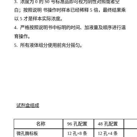
3. 浓度
为
0 的
S
0 号标准品即可视为阴性对照或者空
白；按照说明
书操
作时样本已经稀释
5 倍，最终结果乘
以 5 才是样本实际浓度。
4.
严格按照说明书中标明的时间、加液量及顺序进行温
育操作。
5
.
所有液体组分使用前充分摇匀。
试剂盒组成
名
称
96
孔配
置
4
8
孔配置
微孔酶
标板
12 孔×8
条
12 孔×4
条