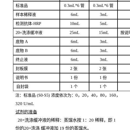
标
准品
0
.3mL*6 管
0
.3mL*6 管
样本
稀释液
6
m
L
3
mL
检测抗体
-H
RP
1
0mL
5
mL
20×洗涤缓冲液
2
5mL
1
5mL
按说
底物
A
6
m
L
3
mL
底
物
B
6
m
L
3
mL
终
止液
6
m
L
3
mL
封板膜
2
张
2 张
说明书
1
份
1
份
自
封袋
1
个
1
个
0，20，40，80，160，
注：标准品
(
S
0-
S
5) 浓度依次为：
320
U
/
mL
试剂的准备
20
×洗涤缓冲液的稀释：蒸馏水按 1：20 稀释，即 1
份的20×洗涤
缓冲液加
19 份
的蒸馏水。