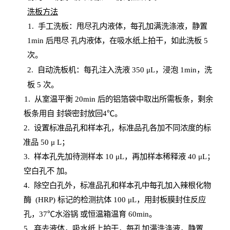
洗板方法
1.
手工洗板：甩尽孔内液体，每孔加满洗涤液，静置
1
min
后甩尽
孔内液体，在吸水纸上拍干，如此洗板
5
次
。
2.
自动洗板机：每孔注入洗液
350 μL，浸泡 1min，洗
板 5 次。
1
. 从室温平衡 20
min
后的铝箔袋中取出所需板条，剩余
板条用自
封
袋密封放回
4℃。
2. 设
置
标准品孔和样本孔，标准品孔各加不同浓度的标
准品
50 μ
L
；
3. 样本孔先加待测样本 10 μL，再加样本稀释液 40 μ
L
；
空白孔不
加。
4
.
除空白孔外，标准品孔和样本孔中每孔加入辣根化物
酶
(
HRP
) 标记的检测抗体 100 μ
L
，用封板膜封住反应
孔，
37℃水浴锅
或恒温箱温育
60
min
。
5.
弃去液体，吸水纸上拍干，每孔加满洗涤液，静置