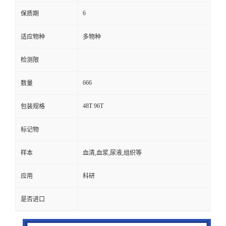
6
保质期
适应物种
多物种
检测限
666
数量
48T 96T
包装规格
标记物
样本
血清,血浆,尿液,组织等
应用
科研
是否进口