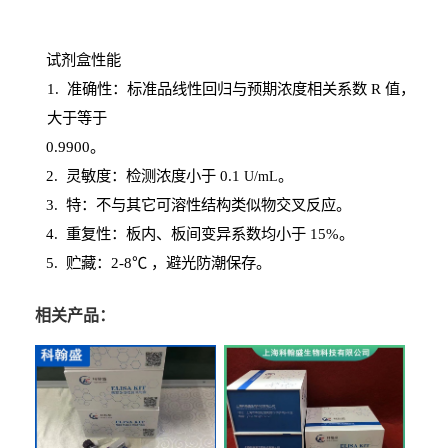
试剂盒性能
1
. 准确性：标准品线性回归与预期浓度相关系数
R
值，
大于等于
0.
9900。
2
.
灵敏度：检测浓度小于
0.1
。
U
/
mL
3
. 特：不与其它可溶性结构类似物交叉反应。
4
.
重复性：板内、板间变异系数均小于
15%。
5. 贮藏：2-8℃ ，避光
防潮保存。
相关产品：