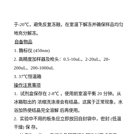
于
-20℃，避免反复冻融，在室温下解冻并确保样品均匀
地充分解
冻
。
自备物品
1
. 酶标仪 (450
nm
)
2.
高精度加样器及枪头：
0.5-10
uL
、
2-20
uL
、
20-
200
uL
、
200-1000
uL
3
. 37℃恒温箱
操
作注意事项
1. 试剂盒保存在 2-8℃ ，使用前室温平衡 20
分钟。从
冰箱取出的
浓
缩洗涤液会有结晶，这属于正常现象，水
浴加热使结晶完全溶解
后再使用。
2.
实验中不用的板条应立即放回自封袋中，密封
(低温
干燥) 保
存
。