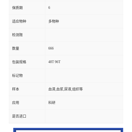
6
保质期
适应物种
多物种
检测限
666
数量
48T 96T
包装规格
标记物
样本
血清,血浆,尿液,组织等
应用
科研
是否进口