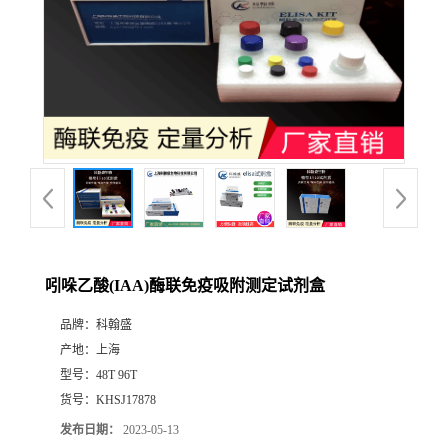
吲哚乙酸(IAA)酶联免疫吸附测定试剂盒
品牌：
科翰盛
产地：
上海
型号：
48T 96T
货号：
KHSJ17878
发布日期：
2023-05-13