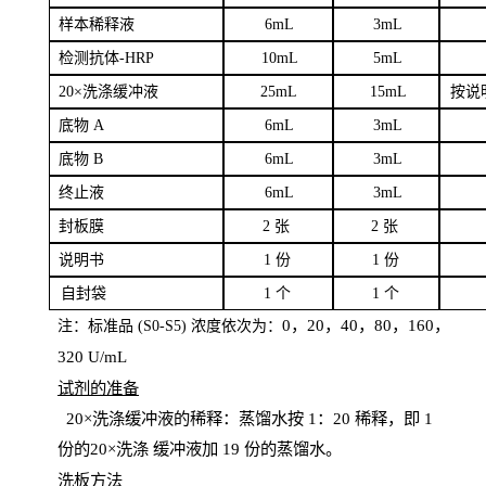
样本
稀释液
6
m
L
3
mL
检测抗体
-H
RP
1
0mL
5
mL
20×洗涤缓冲液
2
5mL
1
5mL
按说
底物
A
6
m
L
3
mL
底
物
B
6
m
L
3
mL
终
止液
6
m
L
3
mL
封板膜
2
张
2 张
说明书
1
份
1
份
自
封袋
1
个
1
个
0，20，40，80，160，
注：标准品
(
S
0-
S
5) 浓度依次为：
320
U
/
mL
试剂的准备
20
×洗涤缓冲液的稀释：蒸馏水按 1：20 稀释，即 1
份的20×洗涤
缓冲液加
19 份
的蒸馏水。
洗板方法