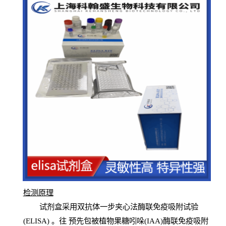
检测原
理
试
剂
盒采用双抗体一步夹心法酶联免疫吸附试验
(
ELISA
) 。往
预
先
包被植物果糖吲哚(IAA)酶联免疫吸附