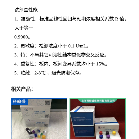
试剂盒性能
1
. 准确性：标准品线性回归与预期浓度相关系数
R
值，
大于等于
0.
9900。
2
.
灵敏度：检测浓度小于
0.1
。
U
/
mL
3
. 特：不与其它可溶性结构类似物交叉反应。
4
.
重复性：板内、板间变异系数均小于
15%。
5. 贮藏：2-8℃ ，避光
防潮保存。
相关产品：