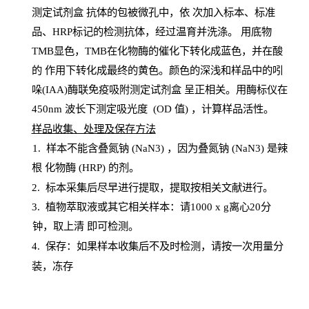
测定试剂盒
抗体的包被微孔中，依
次加入标本、标准
品、
HRP
标记的检测抗体，经过温育并洗涤
。
用底物
TMB
显色，
TMB
在化物酶的催化下转化成蓝色，并在酸
的
作用下转化成最终的黄色。颜色的深浅和样品中的吲
哚(IAA)酶联免疫吸附测定试剂盒
呈正相关。用酶标仪在
450
nm
波长下测定吸光
度
(
OD
值
) ，计算样品
活性
。
样
品收集、处理及保存方法
1
.
样本不能含叠氮钠
(
NaN
3) ，因为叠氮钠 (
NaN
3) 是辣
根
化物酶
(
HRP
) 的剂
。
2
.
标本采集后尽早进行提取，提取按相关文献进行。
3
.
植物萃取液或其它相关样本：请
1000
x
g
离心
20分
钟，取上清
即
可检测。
4
. 保存：如果样本收集后不及时检测，请按一次用量分
装，冻存