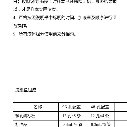
白；按照说明
书操
作时样本已经稀释
5 倍，最终结果乘
以 5 才是样本实际浓度。
4.
严格按照说明书中标明的时间、加液量及顺序进行温
育操作。
5
.
所有液体组分使用前充分摇匀。
试剂盒组成
名
称
96
孔配
置
4
8
孔配置
微孔酶
标板
12 孔×8
条
12 孔×4
条
标
准品
0
.3mL*6 管
0
.3mL*6 管