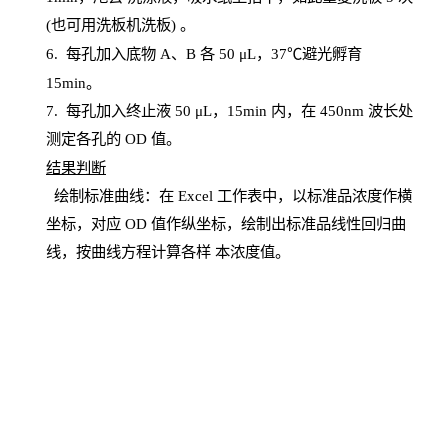
(也可用洗板机洗板) 。
6.
每孔加入底物
A、B 各 50 μL，37℃避光孵育
15min。
7. 每孔加入终止液 50 μ
L
，
15
min
内，在
450
nm
波长处
测定各孔的
OD
值。
结
果判断
绘制
标
准曲线：在
Excel
工作表中，以标准品浓度作横
坐标，对应
OD
值
作纵坐标，绘制出标准品线性回归曲
线，按曲线方程计算各样
本
浓度值。