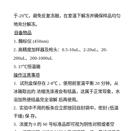
于
-20℃，避免反复冻融，在室温下解冻并确保样品均匀
地充分解
冻
。
自备物品
1
. 酶标仪 (450
nm
)
2.
高精度加样器及枪头：
0.5-10
uL
、
2-20
uL
、
20-
200
uL
、
200-1000
uL
3
. 37℃恒温箱
操
作注意事项
1. 试剂盒保存在 2-8℃ ，使用前室温平衡 20
分钟。从
冰箱取出的
浓
缩洗涤液会有结晶，这属于正常现象，水
浴加热使结晶完全溶解
后再使用。
2.
实验中不用的板条应立即放回自封袋中，密封
(低温
干燥) 保
存
。
3. 浓度
为
0 的
S
0 号标准品即可视为阴性对照或者空