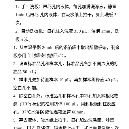
1.
手工洗板：甩尽孔内液体，每孔加满洗涤液，静置
1
min
后甩尽
孔内液体，在吸水纸上拍干，如此洗板
5
次
。
2.
自动洗板机：每孔注入洗液
350 μL，浸泡 1min，洗
板 5 次。
1
. 从室温平衡 20
min
后的铝箔袋中取出所需板条，剩余
板条用自
封
袋密封放回
4℃。
2. 设
置
标准品孔和样本孔，标准品孔各加不同浓度的标
准品
50 μ
L
；
3. 样本孔先加待测样本 10 μL，再加样本稀释液 40 μ
L
；
空白孔不
加。
4
.
除空白孔外，标准品孔和样本孔中每孔加入辣根化物
酶
(
HRP
) 标记的检测抗体 100 μ
L
，用封板膜封住反应
孔，
37℃水浴锅
或恒温箱温育
60
min
。
5.
弃去液体，吸水纸上拍干，每孔加满洗涤液，静置
1
min
，甩去
洗涤液，吸水纸上
拍
干，如此重复洗板
5 次