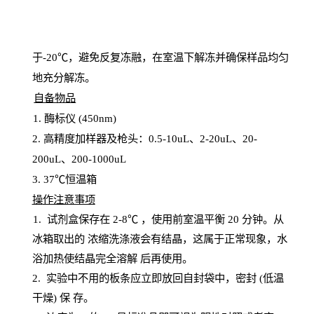
于
-20℃，避免反复冻融，在室温下解冻并确保样品均匀
地充分解
冻
。
自备物品
1
. 酶标仪 (450
nm
)
2.
高精度加样器及枪头：
0.5-10
uL
、
2-20
uL
、
20-
200
uL
、
200-1000
uL
3
. 37℃恒温箱
操
作注意事项
1. 试剂盒保存在 2-8℃ ，使用前室温平衡 20
分钟。从
冰箱取出的
浓
缩洗涤液会有结晶，这属于正常现象，水
浴加热使结晶完全溶解
后再使用。
2.
实验中不用的板条应立即放回自封袋中，密封
(低温
干燥) 保
存
。