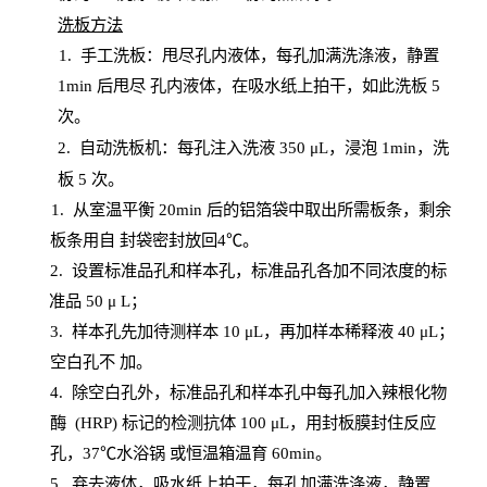
洗板方法
1.
手工洗板：甩尽孔内液体，每孔加满洗涤液，静置
1
min
后甩尽
孔内液体，在吸水纸上拍干，如此洗板
5
次
。
2.
自动洗板机：每孔注入洗液
350 μL，浸泡 1min，洗
板 5 次。
1
. 从室温平衡 20
min
后的铝箔袋中取出所需板条，剩余
板条用自
封
袋密封放回
4℃。
2. 设
置
标准品孔和样本孔，标准品孔各加不同浓度的标
准品
50 μ
L
；
3. 样本孔先加待测样本 10 μL，再加样本稀释液 40 μ
L
；
空白孔不
加。
4
.
除空白孔外，标准品孔和样本孔中每孔加入辣根化物
酶
(
HRP
) 标记的检测抗体 100 μ
L
，用封板膜封住反应
孔，
37℃水浴锅
或恒温箱温育
60
min
。
5.
弃去液体，吸水纸上拍干，每孔加满洗涤液，静置