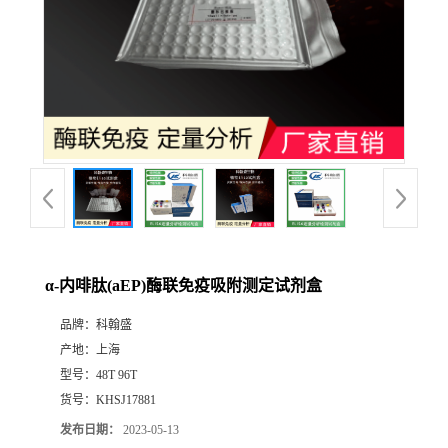
α-内啡肽(aEP)酶联免疫吸附测定试剂盒
品牌：
科翰盛
产地：
上海
型号：
48T 96T
货号：
KHSJ17881
发布日期：
2023-05-13