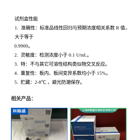
试剂盒性能
1
. 准确性：标准品线性回归与预期浓度相关系数
R
值，
大于等于
0.
9900。
2
.
灵敏度：检测浓度小于
0.1
。
U
/
mL
3
. 特：不与其它可溶性结构类似物交叉反应。
4
.
重复性：板内、板间变异系数均小于
15%。
5. 贮藏：2-8℃ ，避光
防潮保存。
相关产品：