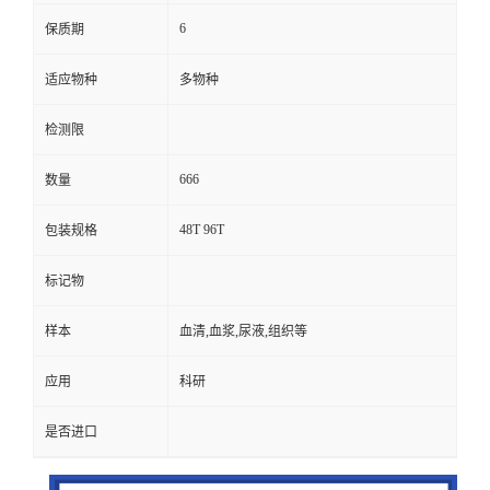
6
保质期
适应物种
多物种
检测限
666
数量
48T 96T
包装规格
标记物
样本
血清,血浆,尿液,组织等
应用
科研
是否进口