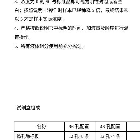
3. 浓度
为
0 的
S
0 号标准品即可视为阴性对照或者空
白；按照说明
书操
作时样本已经稀释
5 倍，最终结果乘
以 5 才是样本实际浓度。
4.
严格按照说明书中标明的时间、加液量及顺序进行温
育操作。
5
.
所有液体组分使用前充分摇匀。
试剂盒组成
名
称
96
孔配
置
4
8
孔配置
微孔酶
标板
12 孔×8
条
12 孔×4
条