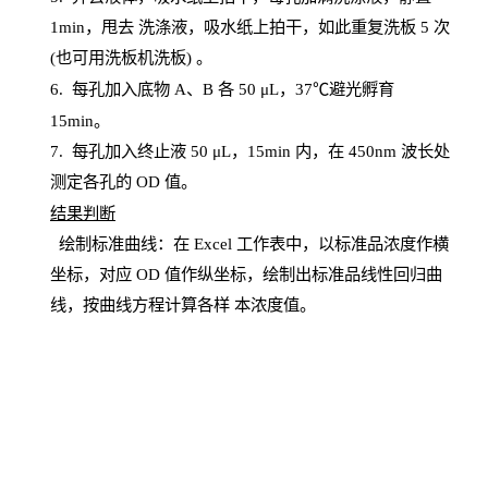
1
min
，甩去
洗涤液，吸水纸上
拍
干，如此重复洗板
5 次
(也可用洗板机洗板) 。
6.
每孔加入底物
A、B 各 50 μL，37℃避光孵育
15min。
7. 每孔加入终止液 50 μ
L
，
15
min
内，在
450
nm
波长处
测定各孔的
OD
值。
结
果判断
绘制
标
准曲线：在
Excel
工作表中，以标准品浓度作横
坐标，对应
OD
值
作纵坐标，绘制出标准品线性回归曲
线，按曲线方程计算各样
本
浓度值。