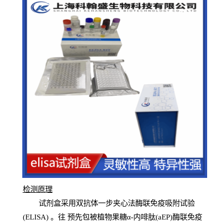
检测原
理
试
剂
盒采用双抗体一步夹心法酶联免疫吸附试验
(
ELISA
) 。往
预
先
包被植物果糖α-内啡肽(aEP)酶联免疫