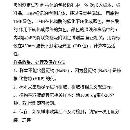
吸附测定试剂盒
抗体的包被微孔中，依
次加入标本、标
准品、
HRP
标记的检测抗体，经过温育并洗涤
。
用底物
TMB
显色，
TMB
在化物酶的催化下转化成蓝色，并在酸
的
作用下转化成最终的黄色。颜色的深浅和样品中的α-
内啡肽(aEP)酶联免疫吸附测定试剂盒
呈正相关。用酶标
仪在450
nm
波长下测定吸光
度
(
OD
值
) ，计算样品
活
性
。
样
品收集、处理及保存方法
1
.
样本不能含叠氮钠
(
NaN
3) ，因为叠氮钠 (
NaN
3) 是辣
根
化物酶
(
HRP
) 的剂
。
2
.
标本采集后尽早进行提取，提取按相关文献进行。
3
.
植物萃取液或其它相关样本：请
1000
x
g
离心
20分
钟，取上清
即
可检测。
4
. 保存：如果样本收集后不及时检测，请按一次用量分
装，冻存