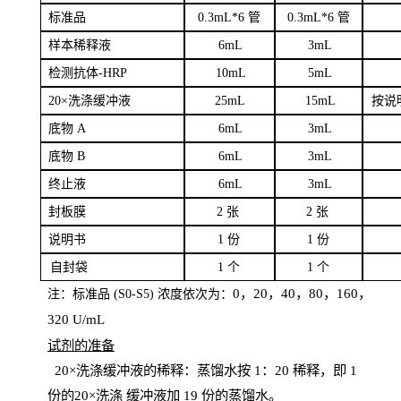
标
准品
0
.3mL*6 管
0
.3mL*6 管
样本
稀释液
6
m
L
3
mL
检测抗体
-H
RP
1
0mL
5
mL
20×洗涤缓冲液
2
5mL
1
5mL
按说
底物
A
6
m
L
3
mL
底
物
B
6
m
L
3
mL
终
止液
6
m
L
3
mL
封板膜
2
张
2 张
说明书
1
份
1
份
自
封袋
1
个
1
个
0，20，40，80，160，
注：标准品
(
S
0-
S
5) 浓度依次为：
320
U
/
mL
试剂的准备
20
×洗涤缓冲液的稀释：蒸馏水按 1：20 稀释，即 1
份的20×洗涤
缓冲液加
19 份
的蒸馏水。