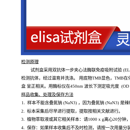
检测原
理
试
剂
盒采用双抗体一步夹心法酶联免疫吸附试验
(
EL
检测抗体，经过温育并洗涤
。
用底物
TMB
显色，
TMB
在
盒
呈正相关。用酶标仪在450
nm
波长下测定吸光
度
(
OD
样
品收集、处理及保存方法
1
.
样本不能含叠氮钠
(
NaN
3) ，因为叠氮钠 (
NaN
3) 是
2
.
标本采集后尽早进行提取，提取按相关文献进行。
3
.
植物萃取液或其它相关样本：请
1000
x
g
离心
20分钟
4
. 保存：如果样本收集后不及时检测，请按一次用量分