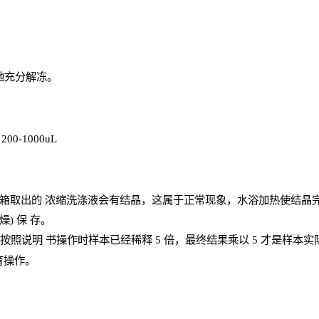
地充分解
冻
。
、
200-1000
uL
箱取出的
浓
缩洗涤液会有结晶，这属于正常现象，水浴加热使结晶
燥) 保
存
。
；按照说明
书操
作时样本已经稀释
5 倍，最终结果乘以 5 才是样本
育操作。