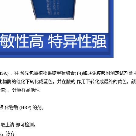
ISA
) 。往
预
先
包被植物果糖甲状腺素(T4)酶联免疫吸附测定试剂盒
化物酶的催化下转化成蓝色，并在酸的
作用下转化成最终的黄色。颜
值
) ，计算样品
活性
。
辣根
化物酶
(
HRP
) 的剂
。
，取上清
即
可检测。
装，冻存