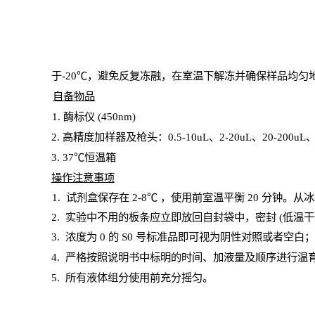
于
-20℃，避免反复冻融，在室温下解冻并确保样品均匀
自备物品
1
. 酶标仪 (450
nm
)
2.
高精度加样器及枪头：
0.5-10
uL
、
2-20
uL
、
20-200
uL
3
. 37℃恒温箱
操
作注意事项
1. 试剂盒保存在 2-8℃ ，使用前室温平衡 20
分钟。从冰
2.
实验中不用的板条应立即放回自封袋中，密封
(低温干
3. 浓度
为
0 的
S
0 号标准品即可视为阴性对照或者空白
4.
严格按照说明书中标明的时间、加液量及顺序进行温
5
.
所有液体组分使用前充分摇匀。