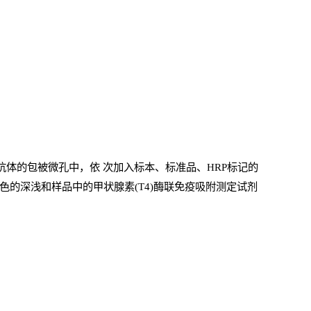
抗体的包被微孔中，依
次加入标本、标准品、
HRP
标记的
色的深浅和样品中的甲状腺素(T4)酶联免疫吸附测定试剂