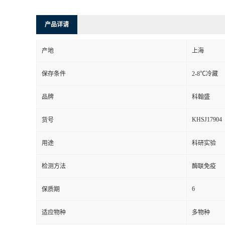
产品详请
产地
上海
保存条件
2-8℃冷藏
品牌
科翰盛
KHSJ17904
货号
用途
科研实验
检测方法
酶联免疫
6
保质期
适应物种
多物种