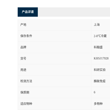
产品详请
产地
上海
保存条件
2-8℃冷藏
品牌
科翰盛
KHSJ17928
货号
用途
科研实验
检测方法
酶联免疫
6
保质期
适应物种
多物种