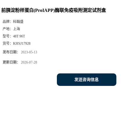
前胰淀粉样蛋白(ProIAPP)酶联免疫吸附测定试剂盒
品牌：
科翰盛
产地：
上海
型号：
48T 96T
货号：
KHSJ17928
发布日期：
2023-05-13
更新日期：
2026-07-28
发送咨询信息