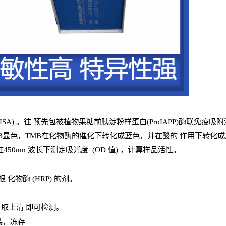
ISA
) 。往
预
先
包被植物果糖前胰淀粉样蛋白(ProIAPP)酶联免疫吸
B
显色，
TMB
在化物酶的催化下转化成蓝色，并在酸的
作用下转化成
450
nm
波长下测定吸光
度
(
OD
值
) ，计算样品
活性
。
辣根
化物酶
(
HRP
) 的剂
。
，取上清
即
可检测。
装，冻存