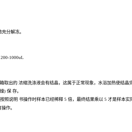
地充分解
冻
。
、
200-1000
uL
箱取出的
浓
缩洗涤液会有结晶，这属于正常现象，水浴加热使结晶
燥) 保
存
。
；按照说明
书操
作时样本已经稀释
5 倍，最终结果乘以 5 才是样本
育操作。