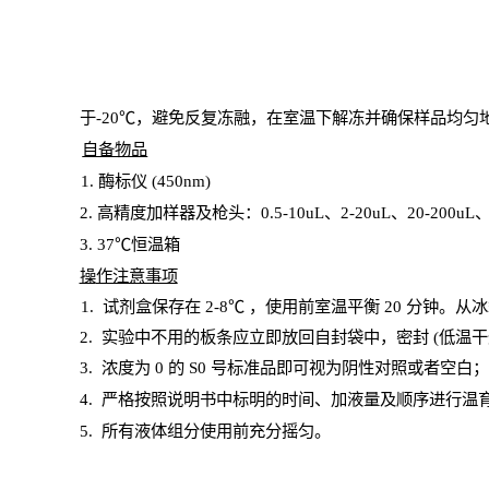
于
-20℃，避免反复冻融，在室温下解冻并确保样品均匀
自备物品
1
. 酶标仪 (450
nm
)
2.
高精度加样器及枪头：
0.5-10
uL
、
2-20
uL
、
20-200
uL
3
. 37℃恒温箱
操
作注意事项
1. 试剂盒保存在 2-8℃ ，使用前室温平衡 20
分钟。从冰
2.
实验中不用的板条应立即放回自封袋中，密封
(低温干
3. 浓度
为
0 的
S
0 号标准品即可视为阴性对照或者空白
4.
严格按照说明书中标明的时间、加液量及顺序进行温
5
.
所有液体组分使用前充分摇匀。