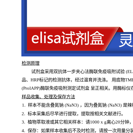
检测原
理
试
剂
盒采用双抗体一步夹心法酶联免疫吸附试验
(
EL
品、
HRP
标记的检测抗体，经过温育并洗涤
。
用底物
TM
(ProIAPP)酶联免疫吸附测定试剂盒
呈正相关。用酶标仪在
样
品收集、处理及保存方法
1
.
样本不能含叠氮钠
(
NaN
3) ，因为叠氮钠 (
NaN
3) 是
2
.
标本采集后尽早进行提取，提取按相关文献进行。
3
.
植物萃取液或其它相关样本：请
1000
x
g
离心
20分钟
4
. 保存：如果样本收集后不及时检测，请按一次用量分