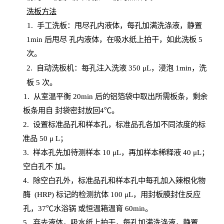
洗板方法
1.
手工洗板：甩尽孔内液体，每孔加满洗涤液，静置
1
min
后甩尽
孔内液体，在吸水纸上拍干，如此洗板
5
次
。
2.
自动洗板机：每孔注入洗液
350 μL，浸泡 1min，洗
板 5 次。
1
. 从室温平衡 20
min
后的铝箔袋中取出所需板条，剩余
板条用自
封
袋密封放回
4℃。
2. 设
置
标准品孔和样本孔，标准品孔各加不同浓度的标
准品
50 μ
L
；
3. 样本孔先加待测样本 10 μL，再加样本稀释液 40 μ
L
；
空白孔不
加。
4
.
除空白孔外，标准品孔和样本孔中每孔加入辣根化物
酶
(
HRP
) 标记的检测抗体 100 μ
L
，用封板膜封住反应
孔，
37℃水浴锅
或恒温箱温育
60
min
。
5.
弃去液体，吸水纸上拍干，每孔加满洗涤液，静置