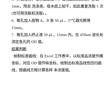
1
min
，甩去
洗涤液，吸水纸上
拍
干，如此重复洗板
5 次
(也可用洗板机洗板) 。
6.
每孔加入底物
A、B 各 50 μL，37℃避光孵育
15min。
7. 每孔加入终止液 50 μ
L
，
15
min
内，在
450
nm
波长处
测定各孔的
OD
值。
结
果判断
绘制
标
准曲线：在
Excel
工作表中，以标准品浓度作横
坐标，对应
OD
值
作纵坐标，绘制出标准品线性回归曲
线，按曲线方程计算各样
本
浓度值。