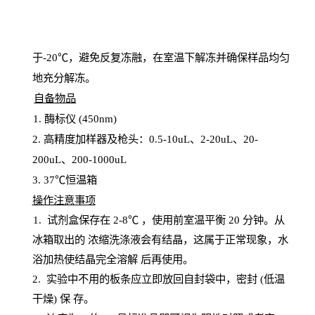
于
-20℃，避免反复冻融，在室温下解冻并确保样品均匀
地充分解
冻
。
自备物品
1
. 酶标仪 (450
nm
)
2.
高精度加样器及枪头：
0.5-10
uL
、
2-20
uL
、
20-
200
uL
、
200-1000
uL
3
. 37℃恒温箱
操
作注意事项
1. 试剂盒保存在 2-8℃ ，使用前室温平衡 20
分钟。从
冰箱取出的
浓
缩洗涤液会有结晶，这属于正常现象，水
浴加热使结晶完全溶解
后再使用。
2.
实验中不用的板条应立即放回自封袋中，密封
(低温
干燥) 保
存
。