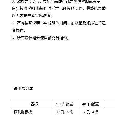
3. 浓度
为
0 的
S
0 号标准品即可视为阴性对照或者空
白；按照说明
书操
作时样本已经稀释
5 倍，最终结果乘
以 5 才是样本实际浓度。
4.
严格按照说明书中标明的时间、加液量及顺序进行温
育操作。
5
.
所有液体组分使用前充分摇匀。
试剂盒组成
名
称
96
孔配
置
4
8
孔配置
微孔酶
标板
12 孔×8
条
12 孔×4
条