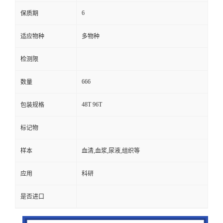
6
保质期
适应物种
多物种
检测限
666
数量
48T 96T
包装规格
标记物
样本
血清,血浆,尿液,组织等
应用
科研
是否进口