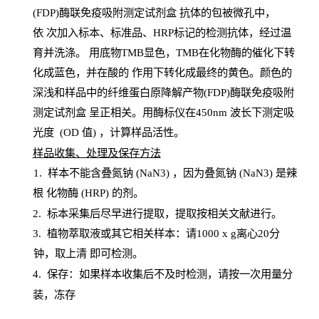
(FDP)酶联免疫吸附测定试剂盒
抗体的包被微孔中，
依
次加入标本、标准品、
HRP
标记的检测抗体，经过温
育并洗涤
。
用底物
TMB
显色，
TMB
在化物酶的催化下转
化成蓝色，并在酸的
作用下转化成最终的黄色。颜色的
深浅和样品中的纤维蛋白原降解产物(FDP)酶联免疫吸附
测定试剂盒
呈正相关。用酶标仪在450
nm
波长下测定吸
光
度
(
OD
值
) ，计算样品
活性
。
样
品收集、处理及保存方法
1
.
样本不能含叠氮钠
(
NaN
3) ，因为叠氮钠 (
NaN
3) 是辣
根
化物酶
(
HRP
) 的剂
。
2
.
标本采集后尽早进行提取，提取按相关文献进行。
3
.
植物萃取液或其它相关样本：请
1000
x
g
离心
20分
钟，取上清
即
可检测。
4
. 保存：如果样本收集后不及时检测，请按一次用量分
装，冻存