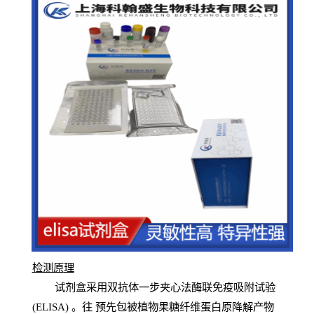
检测原
理
试
剂
盒采用双抗体一步夹心法酶联免疫吸附试验
(
ELISA
) 。往
预
先
包被植物果糖纤维蛋白原降解产物