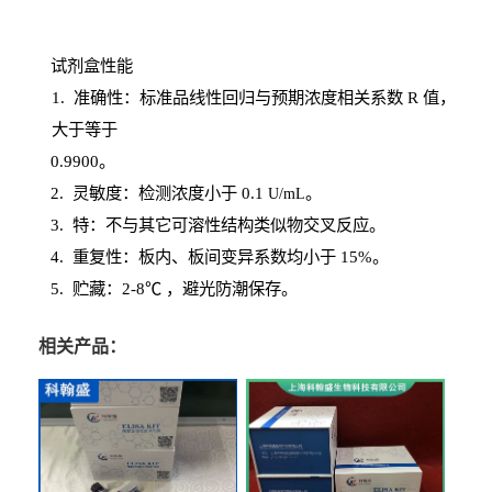
试剂盒性能
1
. 准确性：标准品线性回归与预期浓度相关系数
R
值，
大于等于
0.
9900。
2
.
灵敏度：检测浓度小于
0.1
。
U
/
mL
3
. 特：不与其它可溶性结构类似物交叉反应。
4
.
重复性：板内、板间变异系数均小于
15%。
5. 贮藏：2-8℃ ，避光
防潮保存。
相关产品：