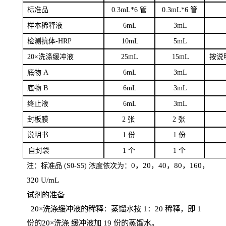
标
准品
0
.3mL*6 管
0
.3mL*6 管
样本
稀释液
6
m
L
3
mL
检测抗体
-H
RP
1
0mL
5
mL
20×洗涤缓冲液
2
5mL
1
5mL
按说
底物
A
6
m
L
3
mL
底
物
B
6
m
L
3
mL
终
止液
6
m
L
3
mL
封板膜
2
张
2 张
说明书
1
份
1
份
自
封袋
1
个
1
个
0，20，40，80，160，
注：标准品
(
S
0-
S
5) 浓度依次为：
320
U
/
mL
试剂的准备
20
×洗涤缓冲液的稀释：蒸馏水按 1：20 稀释，即 1
份的20×洗涤
缓冲液加
19 份
的蒸馏水。