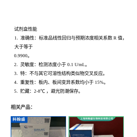
试剂盒性能
1
. 准确性：标准品线性回归与预期浓度相关系数
R
值，
大于等于
0.
9900。
2
.
灵敏度：检测浓度小于
0.1
。
U
/
mL
3
. 特：不与其它可溶性结构类似物交叉反应。
4
.
重复性：板内、板间变异系数均小于
15%。
5. 贮藏：2-8℃ ，避光
防潮保存。
相关产品：