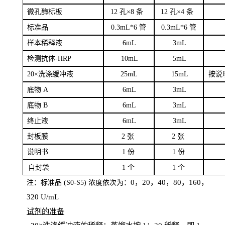
微孔酶
标板
12 孔×8
条
12 孔×4
条
标
准品
0
.3mL*6 管
0
.3mL*6 管
样本
稀释液
6
m
L
3
mL
检测抗体
-H
RP
1
0mL
5
mL
20×洗涤缓冲液
2
5mL
1
5mL
按说
底物
A
6
m
L
3
mL
底
物
B
6
m
L
3
mL
终
止液
6
m
L
3
mL
封板膜
2
张
2 张
说明书
1
份
1
份
自
封袋
1
个
1
个
0，20，40，80，160，
注：标准品
(
S
0-
S
5) 浓度依次为：
320
U
/
mL
试剂的准备