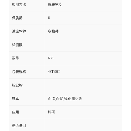
检测方法
酶联免疫
6
保质期
适应物种
多物种
检测限
666
数量
48T 96T
包装规格
标记物
样本
血清,血浆,尿液,组织等
应用
科研
是否进口