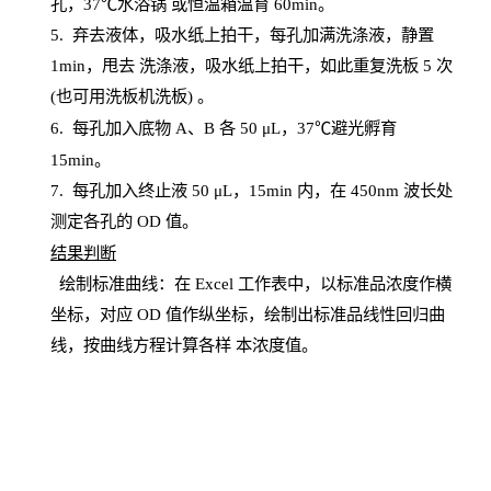
孔，
37℃水浴锅
或恒温箱温育
60
min
。
5.
弃去液体，吸水纸上拍干，每孔加满洗涤液，静置
1
min
，甩去
洗涤液，吸水纸上
拍
干，如此重复洗板
5 次
(也可用洗板机洗板) 。
6.
每孔加入底物
A、B 各 50 μL，37℃避光孵育
15min。
7. 每孔加入终止液 50 μ
L
，
15
min
内，在
450
nm
波长处
测定各孔的
OD
值。
结
果判断
绘制
标
准曲线：在
Excel
工作表中，以标准品浓度作横
坐标，对应
OD
值
作纵坐标，绘制出标准品线性回归曲
线，按曲线方程计算各样
本
浓度值。