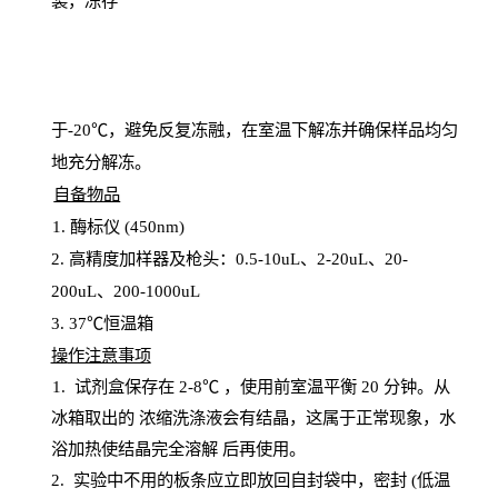
装，冻存
于
-20℃，避免反复冻融，在室温下解冻并确保样品均匀
地充分解
冻
。
自备物品
1
. 酶标仪 (450
nm
)
2.
高精度加样器及枪头：
0.5-10
uL
、
2-20
uL
、
20-
200
uL
、
200-1000
uL
3
. 37℃恒温箱
操
作注意事项
1. 试剂盒保存在 2-8℃ ，使用前室温平衡 20
分钟。从
冰箱取出的
浓
缩洗涤液会有结晶，这属于正常现象，水
浴加热使结晶完全溶解
后再使用。
2.
实验中不用的板条应立即放回自封袋中，密封
(低温