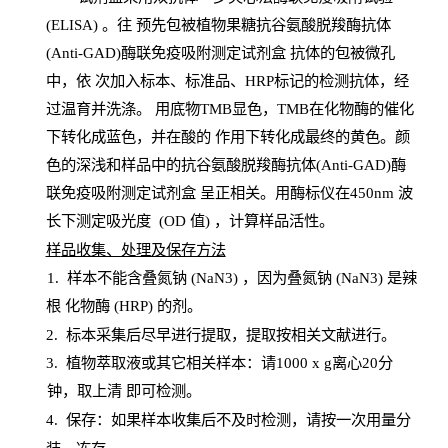
(
ELISA
) 。往
预
先
包被植物果糖抗谷氨酸脱羧酶抗体
(Anti-GAD)酶联免疫吸附测定试剂盒
抗体的包被微孔
中，依
次加入标本、标准品、
HRP
标记的检测抗体，经
过温育并洗涤
。
用底物
TMB
显色，
TMB
在化物酶的催化
下转化成蓝色，并在酸的
作用下转化成最终的黄色。颜
色的深浅和样品中的抗谷氨酸脱羧酶抗体(Anti-GAD)酶
联免疫吸附测定试剂盒
呈正相关。用酶标仪在450
nm
波
长下测定吸光
度
(
OD
值
) ，计算样品
活性
。
样
品收集、处理及保存方法
1
.
样本不能含叠氮钠
(
NaN
3) ，因为叠氮钠 (
NaN
3) 是辣
根
化物酶
(
HRP
) 的剂
。
2
.
标本采集后尽早进行提取，提取按相关文献进行。
3
.
植物萃取液或其它相关样本：请
1000
x
g
离心
20分
钟，取上清
即
可检测。
4
. 保存：如果样本收集后不及时检测，请按一次用量分