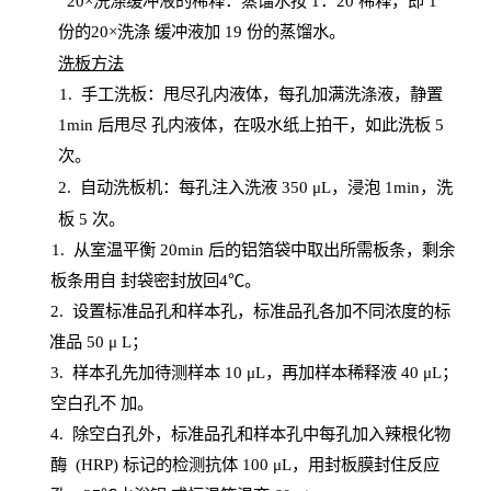
20
×洗涤缓冲液的稀释：蒸馏水按 1：20 稀释，即 1
份的20×洗涤
缓冲液加
19 份
的蒸馏水。
洗板方法
1.
手工洗板：甩尽孔内液体，每孔加满洗涤液，静置
1
min
后甩尽
孔内液体，在吸水纸上拍干，如此洗板
5
次
。
2.
自动洗板机：每孔注入洗液
350 μL，浸泡 1min，洗
板 5 次。
1
. 从室温平衡 20
min
后的铝箔袋中取出所需板条，剩余
板条用自
封
袋密封放回
4℃。
2. 设
置
标准品孔和样本孔，标准品孔各加不同浓度的标
准品
50 μ
L
；
3. 样本孔先加待测样本 10 μL，再加样本稀释液 40 μ
L
；
空白孔不
加。
4
.
除空白孔外，标准品孔和样本孔中每孔加入辣根化物
酶
(
HRP
) 标记的检测抗体 100 μ
L
，用封板膜封住反应