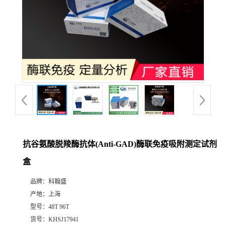
抗谷氨酸脱羧酶抗体(Anti-GAD)酶联免疫吸附测定试剂
盒
品牌：
科翰盛
产地：
上海
型号：
48T 96T
货号：
KHSJ17941