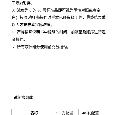
干燥) 保
存
。
3. 浓度
为
0 的
S
0 号标准品即可视为阴性对照或者空
白；按照说明
书操
作时样本已经稀释
5 倍，最终结果乘
以 5 才是样本实际浓度。
4.
严格按照说明书中标明的时间、加液量及顺序进行温
育操作。
5
.
所有液体组分使用前充分摇匀。
试剂盒组成
名
称
96
孔配
置
4
8
孔配置