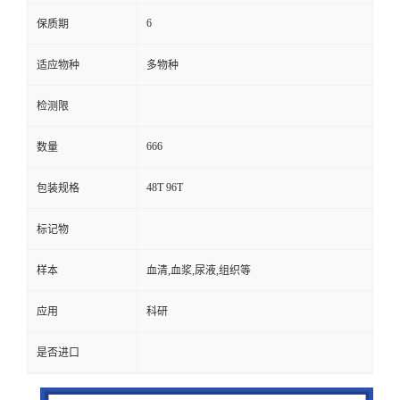
6
保质期
适应物种
多物种
检测限
666
数量
48T 96T
包装规格
标记物
样本
血清,血浆,尿液,组织等
应用
科研
是否进口