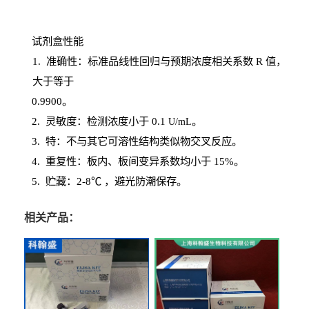
试剂盒性能
1
. 准确性：标准品线性回归与预期浓度相关系数
R
值，
大于等于
0.
9900。
2
.
灵敏度：检测浓度小于
0.1
。
U
/
mL
3
. 特：不与其它可溶性结构类似物交叉反应。
4
.
重复性：板内、板间变异系数均小于
15%。
5. 贮藏：2-8℃ ，避光
防潮保存。
相关产品：