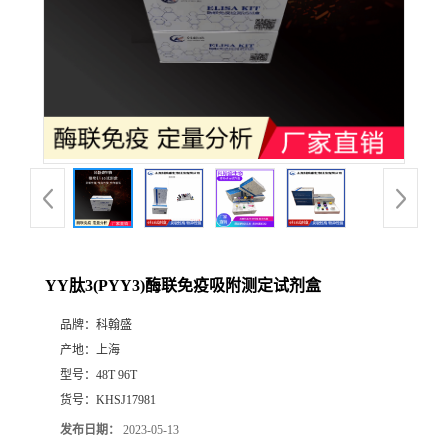
YY肽3(PYY3)酶联免疫吸附测定试剂盒
品牌：
科翰盛
产地：
上海
型号：
48T 96T
货号：
KHSJ17981
发布日期：
2023-05-13