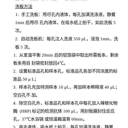
洗板方法
1.
手工洗板：甩尽孔内液体，每孔加满洗涤液，静置
1
min
后甩尽
孔内液体，在吸水纸上拍干，如此洗板
5
次
。
2.
自动洗板机：每孔注入洗液
350 μL，浸泡 1min，洗
板 5 次。
1
. 从室温平衡 20
min
后的铝箔袋中取出所需板条，剩余
板条用自
封
袋密封放回
4℃。
2. 设
置
标准品孔和样本孔，标准品孔各加不同浓度的标
准品
50 μ
L
；
3. 样本孔先加待测样本 10 μL，再加样本稀释液 40 μ
L
；
空白孔不
加。
4
.
除空白孔外，标准品孔和样本孔中每孔加入辣根化物
酶
(
HRP
) 标记的检测抗体 100 μ
L
，用封板膜封住反应
孔，
37℃水浴锅
或恒温箱温育
60
min
。
5.
弃去液体，吸水纸上拍干，每孔加满洗涤液，静置