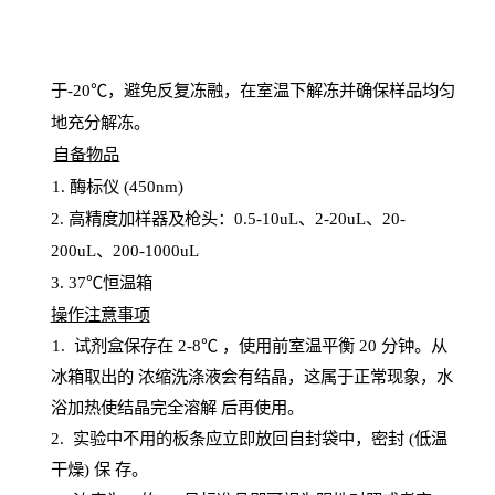
于
-20℃，避免反复冻融，在室温下解冻并确保样品均匀
地充分解
冻
。
自备物品
1
. 酶标仪 (450
nm
)
2.
高精度加样器及枪头：
0.5-10
uL
、
2-20
uL
、
20-
200
uL
、
200-1000
uL
3
. 37℃恒温箱
操
作注意事项
1. 试剂盒保存在 2-8℃ ，使用前室温平衡 20
分钟。从
冰箱取出的
浓
缩洗涤液会有结晶，这属于正常现象，水
浴加热使结晶完全溶解
后再使用。
2.
实验中不用的板条应立即放回自封袋中，密封
(低温
干燥) 保
存
。