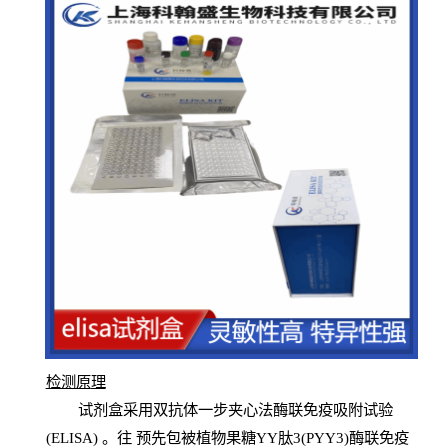
检测原
理
试
剂
盒采用双抗体一步夹心法酶联免疫吸附试验
(
ELISA
) 。往
预
先
包被植物果糖YY肽3(PYY3)酶联免疫