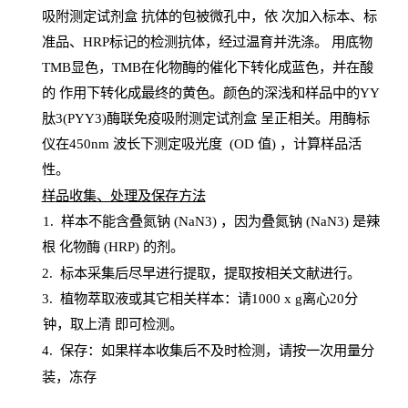
吸附测定试剂盒
抗体的包被微孔中，依
次加入标本、标
准品、
HRP
标记的检测抗体，经过温育并洗涤
。
用底物
TMB
显色，
TMB
在化物酶的催化下转化成蓝色，并在酸
的
作用下转化成最终的黄色。颜色的深浅和样品中的YY
肽3(PYY3)酶联免疫吸附测定试剂盒
呈正相关。用酶标
仪在450
nm
波长下测定吸光
度
(
OD
值
) ，计算样品
活
性
。
样
品收集、处理及保存方法
1
.
样本不能含叠氮钠
(
NaN
3) ，因为叠氮钠 (
NaN
3) 是辣
根
化物酶
(
HRP
) 的剂
。
2
.
标本采集后尽早进行提取，提取按相关文献进行。
3
.
植物萃取液或其它相关样本：请
1000
x
g
离心
20分
钟，取上清
即
可检测。
4
. 保存：如果样本收集后不及时检测，请按一次用量分
装，冻存