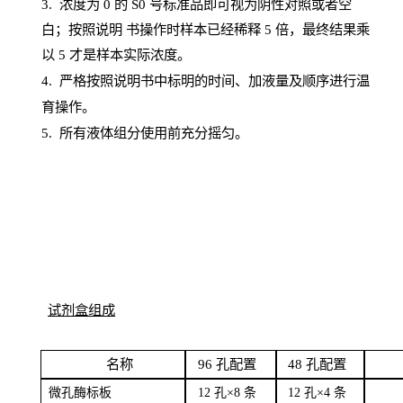
3. 浓度
为
0 的
S
0 号标准品即可视为阴性对照或者空
白；按照说明
书操
作时样本已经稀释
5 倍，最终结果乘
以 5 才是样本实际浓度。
4.
严格按照说明书中标明的时间、加液量及顺序进行温
育操作。
5
.
所有液体组分使用前充分摇匀。
试剂盒组成
名
称
96
孔配
置
4
8
孔配置
微孔酶
标板
12 孔×8
条
12 孔×4
条