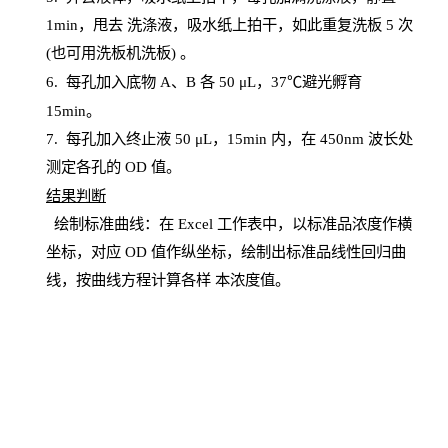
1
min
，甩去
洗涤液，吸水纸上
拍
干，如此重复洗板
5 次
(也可用洗板机洗板) 。
6.
每孔加入底物
A、B 各 50 μL，37℃避光孵育
15min。
7. 每孔加入终止液 50 μ
L
，
15
min
内，在
450
nm
波长处
测定各孔的
OD
值。
结
果判断
绘制
标
准曲线：在
Excel
工作表中，以标准品浓度作横
坐标，对应
OD
值
作纵坐标，绘制出标准品线性回归曲
线，按曲线方程计算各样
本
浓度值。