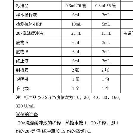
标
准品
0
.3mL*6 管
0
.3mL*6 管
样本
稀释液
6
m
L
3
mL
检测抗体
-H
RP
1
0mL
5
mL
20×洗涤缓冲液
2
5mL
1
5mL
按说
底物
A
6
m
L
3
mL
底
物
B
6
m
L
3
mL
终
止液
6
m
L
3
mL
封板膜
2
张
2 张
说明书
1
份
1
份
自
封袋
1
个
1
个
0，20，40，80，160，
注：标准品
(
S
0-
S
5) 浓度依次为：
320
U
/
mL
试剂的准备
20
×洗涤缓冲液的稀释：蒸馏水按 1：20 稀释，即 1
份的20×洗涤
缓冲液加
19 份
的蒸馏水。