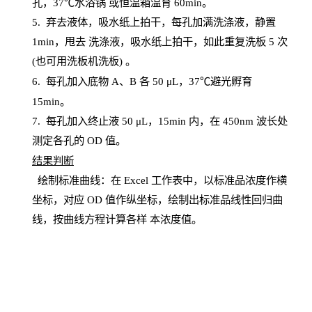
孔，
37℃水浴锅
或恒温箱温育
60
min
。
5.
弃去液体，吸水纸上拍干，每孔加满洗涤液，静置
1
min
，甩去
洗涤液，吸水纸上
拍
干，如此重复洗板
5 次
(也可用洗板机洗板) 。
6.
每孔加入底物
A、B 各 50 μL，37℃避光孵育
15min。
7. 每孔加入终止液 50 μ
L
，
15
min
内，在
450
nm
波长处
测定各孔的
OD
值。
结
果判断
绘制
标
准曲线：在
Excel
工作表中，以标准品浓度作横
坐标，对应
OD
值
作纵坐标，绘制出标准品线性回归曲
线，按曲线方程计算各样
本
浓度值。