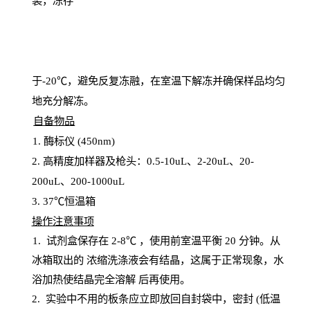
装，冻存
于
-20℃，避免反复冻融，在室温下解冻并确保样品均匀
地充分解
冻
。
自备物品
1
. 酶标仪 (450
nm
)
2.
高精度加样器及枪头：
0.5-10
uL
、
2-20
uL
、
20-
200
uL
、
200-1000
uL
3
. 37℃恒温箱
操
作注意事项
1. 试剂盒保存在 2-8℃ ，使用前室温平衡 20
分钟。从
冰箱取出的
浓
缩洗涤液会有结晶，这属于正常现象，水
浴加热使结晶完全溶解
后再使用。
2.
实验中不用的板条应立即放回自封袋中，密封
(低温