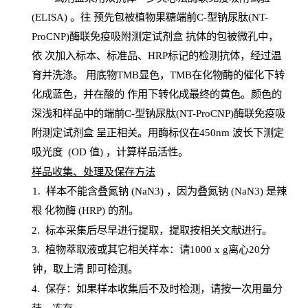
(
ELISA
) 。往
预
先
包被植物果糖端前C-型钠尿肽(NT-
ProCNP)酶联免疫吸附测定试剂盒
抗体的包被微孔中，
依
次加入标本、标准品、
HRP
标记的检测抗体，经过温
育并洗涤
。
用底物
TMB
显色，
TMB
在化物酶的催化下转
化成蓝色，并在酸的
作用下转化成最终的黄色。颜色的
深浅和样品中的端前C-型钠尿肽(NT-ProCNP)酶联免疫吸
附测定试剂盒
呈正相关。用酶标仪在450
nm
波长下测定
吸光
度
(
OD
值
) ，计算样品
活性
。
样
品收集、处理及保存方法
1
.
样本不能含叠氮钠
(
NaN
3) ，因为叠氮钠 (
NaN
3) 是辣
根
化物酶
(
HRP
) 的剂
。
2
.
标本采集后尽早进行提取，提取按相关文献进行。
3
.
植物萃取液或其它相关样本：请
1000
x
g
离心
20分
钟，取上清
即
可检测。
4
. 保存：如果样本收集后不及时检测，请按一次用量分