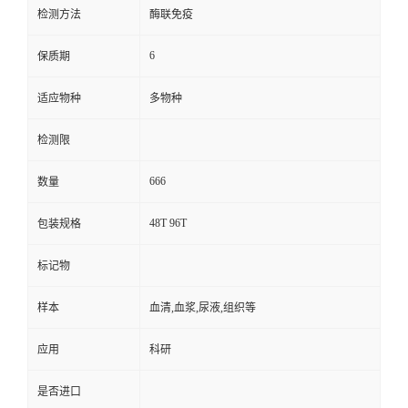
检测方法
酶联免疫
6
保质期
适应物种
多物种
检测限
666
数量
48T 96T
包装规格
标记物
样本
血清,血浆,尿液,组织等
应用
科研
是否进口