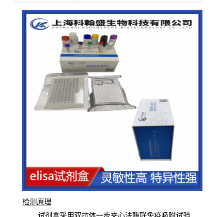
检测原
理
试
剂
盒采用双抗体一步夹心法酶联免疫吸附试验