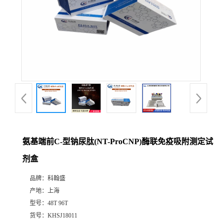
氨基端前C-型钠尿肽(NT-ProCNP)酶联免疫吸附测定试
剂盒
品牌：
科翰盛
产地：
上海
型号：
48T 96T
货号：
KHSJ18011