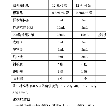
微孔酶
标板
12 孔×8
条
12 孔×4
条
标
准品
0
.3mL*6 管
0
.3mL*6 管
样本
稀释液
6
m
L
3
mL
检测抗体
-H
RP
1
0mL
5
mL
20×洗涤缓冲液
2
5mL
1
5mL
按说
底物
A
6
m
L
3
mL
底
物
B
6
m
L
3
mL
终
止液
6
m
L
3
mL
封板膜
2
张
2 张
说明书
1
份
1
份
自
封袋
1
个
1
个
0，20，40，80，160，
注：标准品
(
S
0-
S
5) 浓度依次为：
320
U
/
mL
试剂的准备