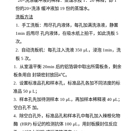
20
×洗涤缓冲液的稀释：蒸馏水按 1：20 稀释，即 1
份的20×洗涤
缓冲液加
19 份
的蒸馏水。
洗板方法
1.
手工洗板：甩尽孔内液体，每孔加满洗涤液，静置
1
min
后甩尽
孔内液体，在吸水纸上拍干，如此洗板
5
次
。
2.
自动洗板机：每孔注入洗液
350 μL，浸泡 1min，洗
板 5 次。
1
. 从室温平衡 20
min
后的铝箔袋中取出所需板条，剩余
板条用自
封
袋密封放回
4℃。
2. 设
置
标准品孔和样本孔，标准品孔各加不同浓度的标
准品
50 μ
L
；
3. 样本孔先加待测样本 10 μL，再加样本稀释液 40 μ
L
；
空白孔不
加。
4
.
除空白孔外，标准品孔和样本孔中每孔加入辣根化物
酶
(
HRP
) 标记的检测抗体 100 μ
L
，用封板膜封住反应