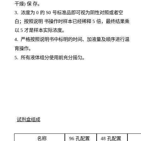
干燥) 保
存
。
3. 浓度
为
0 的
S
0 号标准品即可视为阴性对照或者空
白；按照说明
书操
作时样本已经稀释
5 倍，最终结果乘
以 5 才是样本实际浓度。
4.
严格按照说明书中标明的时间、加液量及顺序进行温
育操作。
5
.
所有液体组分使用前充分摇匀。
试剂盒组成
名
称
96
孔配
置
4
8
孔配置