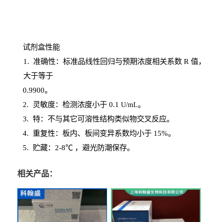
试剂盒性能
1
. 准确性：标准品线性回归与预期浓度相关系数
R
值，
大于等于
0.
9900。
2
.
灵敏度：检测浓度小于
0.1
。
U
/
mL
3
. 特：不与其它可溶性结构类似物交叉反应。
4
.
重复性：板内、板间变异系数均小于
15%。
5. 贮藏：2-8℃ ，避光
防潮保存。
相关产品：