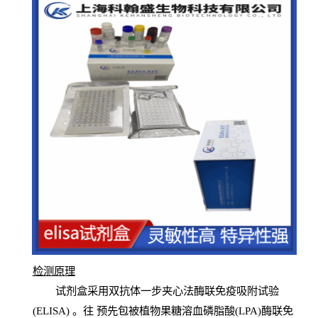
检测原
理
试
剂
盒采用双抗体一步夹心法酶联免疫吸附试验
(
ELISA
) 。往
预
先
包被植物果糖溶血磷脂酸(LPA)酶联免