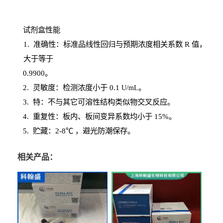
试剂盒性能
1
. 准确性：标准品线性回归与预期浓度相关系数
R
值，
大于等于
0.
9900。
2
.
灵敏度：检测浓度小于
0.1
。
U
/
mL
3
. 特：不与其它可溶性结构类似物交叉反应。
4
.
重复性：板内、板间变异系数均小于
15%。
5. 贮藏：2-8℃ ，避光
防潮保存。
相关产品：