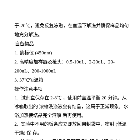
于
-20℃，避免反复冻融，在室温下解冻并确保样品均匀
地充分解
冻
。
自备物品
1
. 酶标仪 (450
nm
)
2.
高精度加样器及枪头：
0.5-10
uL
、
2-20
uL
、
20-
200
uL
、
200-1000
uL
3
. 37℃恒温箱
操
作注意事项
1. 试剂盒保存在 2-8℃ ，使用前室温平衡 20
分钟。从
冰箱取出的
浓
缩洗涤液会有结晶，这属于正常现象，水
浴加热使结晶完全溶解
后再使用。
2.
实验中不用的板条应立即放回自封袋中，密封
(低温
干燥) 保
存
。