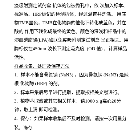
疫吸附测定试剂盒
抗体的包被微孔中，依
次加入标本、
标准品、
HRP
标记的检测抗体，经过温育并洗涤
。
用底
物
TMB
显色，
TMB
在化物酶的催化下转化成蓝色，并在
酸的
作用下转化成最终的黄色。颜色的深浅和样品中的
溶血磷脂酸(LPA)酶联免疫吸附测定试剂盒
呈正相关。用
酶标仪在450
nm
波长下测定吸光
度
(
OD
值
) ，计算样品
活性
。
样
品收集、处理及保存方法
1
.
样本不能含叠氮钠
(
NaN
3) ，因为叠氮钠 (
NaN
3) 是辣
根
化物酶
(
HRP
) 的剂
。
2
.
标本采集后尽早进行提取，提取按相关文献进行。
3
.
植物萃取液或其它相关样本：请
1000
x
g
离心
20分
钟，取上清
即
可检测。
4
. 保存：如果样本收集后不及时检测，请按一次用量分
装，冻存