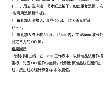
1
min
，甩去
洗涤液，吸水纸上
拍
干，如此重复洗板
5 次
(也可用洗板机洗板) 。
6.
每孔加入底物
A、B 各 50 μL，37℃避光孵育
15min。
7. 每孔加入终止液 50 μ
L
，
15
min
内，在
450
nm
波长处
测定各孔的
OD
值。
结
果判断
绘制
标
准曲线：在
Excel
工作表中，以标准品浓度作横
坐标，对应
OD
值
作纵坐标，绘制出标准品线性回归曲
线，按曲线方程计算各样
本
浓度值。