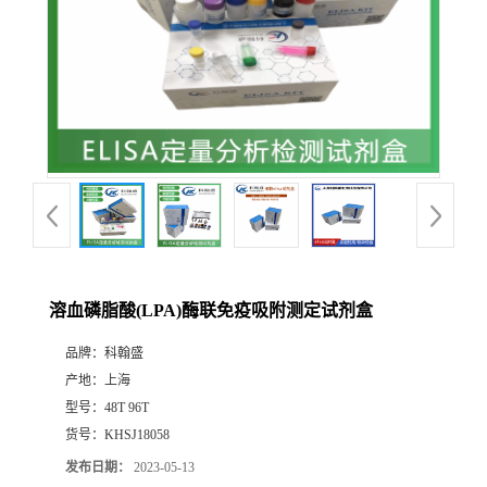
溶血磷脂酸(LPA)酶联免疫吸附测定试剂盒
品牌：
科翰盛
产地：
上海
型号：
48T 96T
货号：
KHSJ18058
发布日期：
2023-05-13