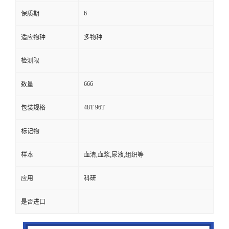
6
保质期
适应物种
多物种
检测限
666
数量
48T 96T
包装规格
标记物
样本
血清,血浆,尿液,组织等
应用
科研
是否进口