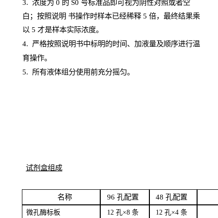
3. 浓度
为
0 的
S
0 号标准品即可视为阴性对照或者空
白；按照说明
书操
作时样本已经稀释
5 倍，最终结果乘
以 5 才是样本实际浓度。
4.
严格按照说明书中标明的时间、加液量及顺序进行温
育操作。
5
.
所有液体组分使用前充分摇匀。
试剂盒组成
名
称
96
孔配
置
4
8
孔配置
微孔酶
标板
12 孔×8
条
12 孔×4
条