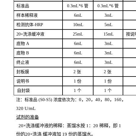
标
准品
0
.3mL*6 管
0
.3mL*6 管
样本
稀释液
6
m
L
3
mL
检测抗体
-H
RP
1
0mL
5
mL
20×洗涤缓冲液
2
5mL
1
5mL
按说
底物
A
6
m
L
3
mL
底
物
B
6
m
L
3
mL
终
止液
6
m
L
3
mL
封板膜
2
张
2 张
说明书
1
份
1
份
自
封袋
1
个
1
个
0，20，40，80，160，
注：标准品
(
S
0-
S
5) 浓度依次为：
320
U
/
mL
试剂的准备
20
×洗涤缓冲液的稀释：蒸馏水按 1：20 稀释，即 1
份的20×洗涤
缓冲液加
19 份
的蒸馏水。