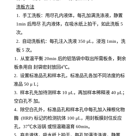
洗板方法
1.
手工洗板：甩尽孔内液体，每孔加满洗涤液，静置
1
min
后甩尽
孔内液体，在吸水纸上拍干，如此洗板
5
次
。
2.
自动洗板机：每孔注入洗液
350 μL，浸泡 1min，洗
板 5 次。
1
. 从室温平衡 20
min
后的铝箔袋中取出所需板条，剩余
板条用自
封
袋密封放回
4℃。
2. 设
置
标准品孔和样本孔，标准品孔各加不同浓度的标
准品
50 μ
L
；
3. 样本孔先加待测样本 10 μL，再加样本稀释液 40 μ
L
；
空白孔不
加。
4
.
除空白孔外，标准品孔和样本孔中每孔加入辣根化物
酶
(
HRP
) 标记的检测抗体 100 μ
L
，用封板膜封住反应
孔，
37℃水浴锅
或恒温箱温育
60
min
。
5.
弃去液体，吸水纸上拍干，每孔加满洗涤液，静置