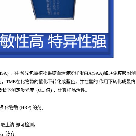
ISA
) 。往
预
先
包被植物果糖血清淀粉样蛋白A(SAA)酶联免疫吸附
色，
TMB
在化物酶的催化下转化成蓝色，并在酸的
作用下转化成最终
波长下测定吸光
度
(
OD
值
) ，计算样品
活性
。
辣根
化物酶
(
HRP
) 的剂
。
，取上清
即
可检测。
装，冻存