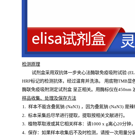
检测原
理
试
剂
盒采用双抗体一步夹心法酶联免疫吸附试验
(
EL
HRP
标记的检测抗体，经过温育并洗涤
。
用底物
TMB
显
酶联免疫吸附测定试剂盒
呈正相关。用酶标仪在450
nm
样
品收集、处理及保存方法
1
.
样本不能含叠氮钠
(
NaN
3) ，因为叠氮钠 (
NaN
3) 是
2
.
标本采集后尽早进行提取，提取按相关文献进行。
3
.
植物萃取液或其它相关样本：请
1000
x
g
离心
20分钟
4
. 保存：如果样本收集后不及时检测，请按一次用量分