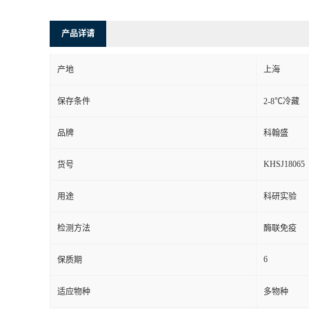
产品详请
产地
上海
保存条件
2-8℃冷藏
品牌
科翰盛
KHSJ18065
货号
用途
科研实验
检测方法
酶联免疫
6
保质期
适应物种
多物种