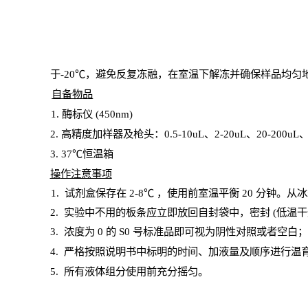
于
-20℃，避免反复冻融，在室温下解冻并确保样品均匀
自备物品
1
. 酶标仪 (450
nm
)
2.
高精度加样器及枪头：
0.5-10
uL
、
2-20
uL
、
20-200
uL
3
. 37℃恒温箱
操
作注意事项
1. 试剂盒保存在 2-8℃ ，使用前室温平衡 20
分钟。从冰
2.
实验中不用的板条应立即放回自封袋中，密封
(低温干
3. 浓度
为
0 的
S
0 号标准品即可视为阴性对照或者空白
4.
严格按照说明书中标明的时间、加液量及顺序进行温
5
.
所有液体组分使用前充分摇匀。