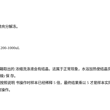
地充分解
冻
。
、
200-1000
uL
箱取出的
浓
缩洗涤液会有结晶，这属于正常现象，水浴加热使结晶
燥) 保
存
。
；按照说明
书操
作时样本已经稀释
5 倍，最终结果乘以 5 才是样本
育操作。