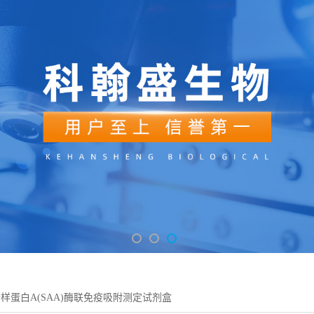
样蛋白A(SAA)酶联免疫吸附测定试剂盒